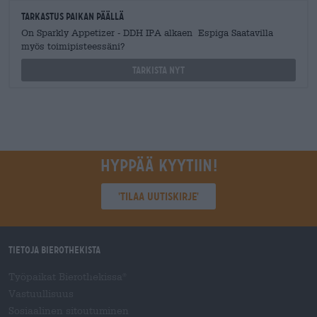
Tarkastus paikan päällä
On Sparkly Appetizer - DDH IPA alkaen Espiga Saatavilla
myös toimipisteessäni?
Tarkista nyt
Hyppää kyytiin!
'Tilaa uutiskirje'
Tietoja Bierothekista
Työpaikat Bierothekissa
®
Vastuullisuus
Sosiaalinen sitoutuminen