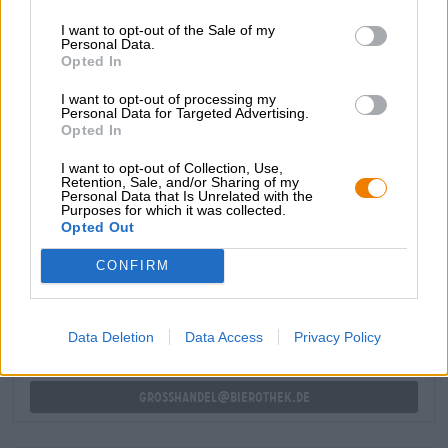
grillattua naudanpihviä, sulatettua cheddaria,
I want to opt-out of the Sale of my
karamellisoitua sipulia, salaattia, tomaattia ja
Personal Data.
suolakurkkua. Niin helppoa (ainakin jos ohitat
Opted In
kotitekoisen sämpylän ja käytät kaupasta ostettua
majoneesia) ja niin hyvää!
I want to opt-out of processing my
Personal Data for Targeted Advertising.
Opted In
I want to opt-out of Collection, Use,
Retention, Sale, and/or Sharing of my
Personal Data that Is Unrelated with the
Purposes for which it was collected.
ILMAINEN OLUTNEUVONTA
Opted Out
Onko sinulla kysyttävää tästä oluesta? Olemme täällä sinua
varten.
CONFIRM
shop@bierothek.de
Data Deletion
Data Access
Privacy Policy
kauppiaat tai ravintoloitsijat
Du willst größere Mengen günstiger einkaufen?
grosshandel@bierothek.de