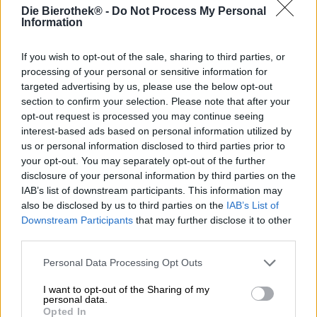
Die Bierothek® -
Do Not Process My Personal
Aperitiivi on osa ruokalistaa ja johdattaa herkästi illan.
Information
Saadaksesi mielialaa ja ruokahalua tarjoile vieraasi
sormiruokaa ja cocktailia tai muuta alkoholipitoista, joka
If you wish to opt-out of the sale, sharing to third parties, or
on kuivaa eikä liian makeaa.
processing of your personal or sensitive information for
targeted advertising by us, please use the below opt-out
Espiga Breweryn tiimi juo mielellään aperitiivin ennen
section to confirm your selection. Please note that after your
ateriaa ja tästä syystä he ovat keksineet sellaisen
opt-out request is processed you may continue seeing
asiakkailleen. Heidän alkupalaversionsa ei kuitenkaan ole
likööri, vaan kaksinkertainen kylmähumalainen India Pale
interest-based ads based on personal information utilized by
Ale. Sparkly Appetizer -niminen luomus syntyi
us or personal information disclosed to third parties prior to
yhteistyössä valencialaisen Antiga-panimon kanssa ja
your opt-out. You may separately opt-out of the further
aloittaa illallisen trooppisten hedelmien sinfonialla.
disclosure of your personal information by third parties on the
Mangon, ananaksen, guavan, limen ja persikan
IAB’s list of downstream participants. This information may
mehukkaat tuoksut ovat oluen kylmähumalassa käytetyn
also be disclosed by us to third parties on the
IAB’s List of
Citra-, Elani-, Idaho 7- ja Simcoe-humaloiden ansiota.
Downstream Participants
that may further disclose it to other
third parties.
Panimot suosittelevat cevicheä oluen kera. Jos
sitruunamehussa marinoitu kala on sinulle hieman liian
Personal Data Processing Opt Outs
herkkä, voit valmistaa siitä hampurilaisen. Tätä ruokaa
suosittelevat myös panimot ja olemme jo kokeilleet sitä.
I want to opt-out of the Sharing of my
Valikoimamme on klassinen juustohampurilainen, jossa
personal data.
Opted In
on kotitekoista seesamibrossia, Sriracha-majoneesia,