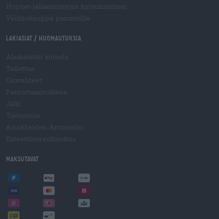
Hopnet-jälleenmyyjän kirjautuminen
Verkkokauppa panimoille
Lakiasiat / Huomautuksia
Alaikäisten suojelu
Tallettaa
Olosuhteet
Peruuttamisoikeus
Jälki
Tietosuoja
Asiakkaiden Arvostelut
Esteettömyysilmoitus
Maksutavat