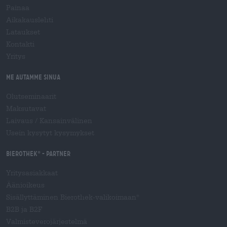
Painaa
Aikakauslehti
Lataukset
Kontakti
Yritys
Me autamme sinua
Olutseminaarit
Maksutavat
Laivaus
/
Kansainvälinen
Usein kysytyt kysymykset
Bierothek
- Partner
®
Yritysasiakkaat
Äänioikeus
Sisällyttäminen Bierothek-valikoimaan
®
B2B ja B2F
Valmisteverojärjestelmä