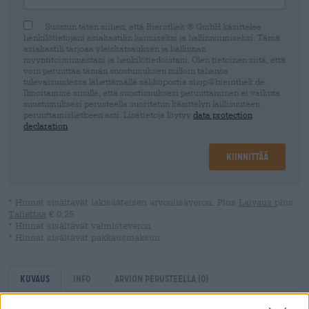
Suostun täten siihen, että Bierothek ® GmbH käsittelee
henkilötietojani asiakastilin luomiseksi ja hallinnoimiseksi. Tämä
asiakastili tarjoaa yleiskatsauksen ja hallinnan
myyntitoiminnastani ja henkilötiedoistani. Olen tietoinen siitä, että
voin peruuttaa tämän suostumuksen milloin tahansa
tulevaisuudessa lähettämällä sähköpostia shop@bierothek.de.
Ilmoitamme sinulle, että suostumuksesi peruuttaminen ei vaikuta
suostumuksesi perusteella suoritetun käsittelyn laillisuuteen
peruuttamishetkeen asti. Lisätietoja löytyy
data protection
declaration
Kiinnittää
* Hinnat sisältävät lakisääteisen arvonlisäveron. Plus
Laivaus
plus
Tallettaa
€ 0,25
* Hinnat sisältävät valmisteveron
* Hinnat sisältävät pakkausmaksun
Kuvaus
Info
Arvion perusteella
(0)