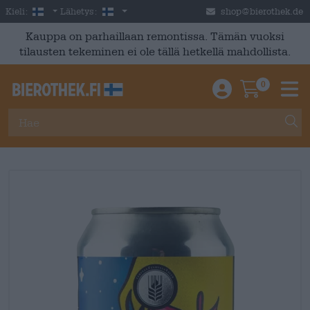
Skip to main content
Finnish
Suomi
Kieli:
Lähetys:
shop@bierothek.de
Kauppa on parhaillaan remontissa. Tämän vuoksi
tilausten tekeminen ei ole tällä hetkellä mahdollista.
0
Einloggen / An
Warenkor
M