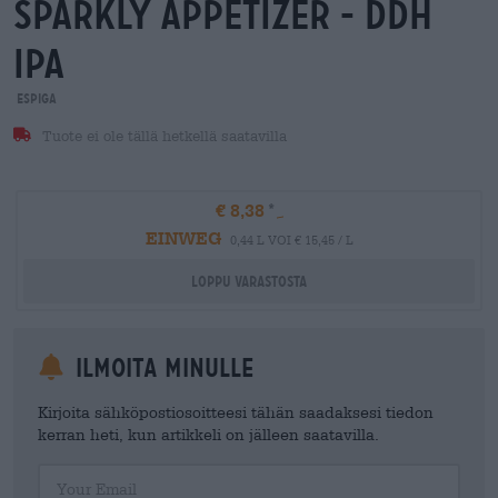
sparkly appetizer - ddh
ipa
Espiga
Tuote ei ole tällä hetkellä saatavilla
€ 8,38
EINWEG
0,44 L VOI € 15,45 / L
Loppu varastosta
Ilmoita minulle
Kirjoita sähköpostiosoitteesi tähän saadaksesi tiedon
kerran heti, kun artikkeli on jälleen saatavilla.
Your Email