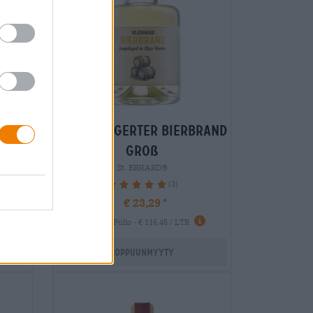
fassgelagerter bierbrand
groß
St. ERHARD®
(3)
100%
€ 23,29
-
0,20 L Pullo - € 116,45 / LTR
Loppuunmyyty