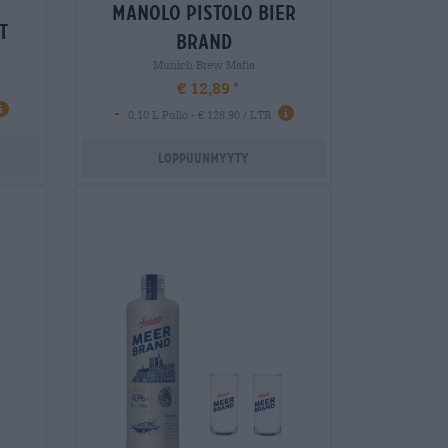
manolo pistolo bier
t
brand
Munich Brew Mafia
€ 12,89
-
0,10 L Pullo - € 128,90 / LTR
Loppuunmyyty