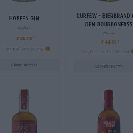
curfew - bierbrand 
hopfen gin
dem bourbonfass
Wacken
Wacken
€ 36,78
€ 44,39
-
0,50 L Pullo - € 73,56 / LTR
-
0,35 L Pullo - € 126,83 / LTR
Loppuunmyyty
Loppuunmyyty