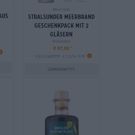
Muut tyylit
aus
stralsunder meerbrand
geschenkpack mit 2
gläsern
Störtebeker
€ 57,88
-
0,50 L PAKETTI - € 115,76 / LTR
Loppuunmyyty