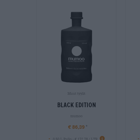
Muut tyylit
black edition
mumoo
€ 86,39
-
-
0,50 L Pullo - € 172,78 / LTR