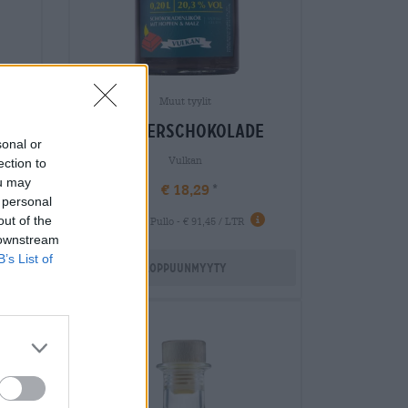
Muut tyylit
brauerschokolade
sonal or
Vulkan
ection to
ou may
€ 18,29
 personal
-
out of the
0,20 L Pullo - € 91,45 / LTR
 downstream
B’s List of
Loppuunmyyty