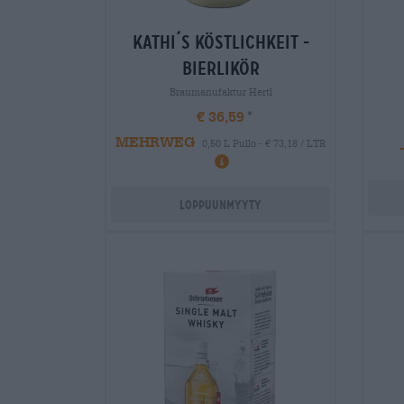
kathi´s köstlichkeit -
bierlikör
Braumanufaktur Hertl
€ 36,59
MEHRWEG
0,50 L Pullo - € 73,18 / LTR
Loppuunmyyty