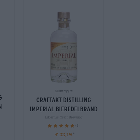
Muut tyylit
g
craftakt distilling
n
imperial bieredelbrand
Libertus Craft Brewing
(1)
100%
€ 22,19