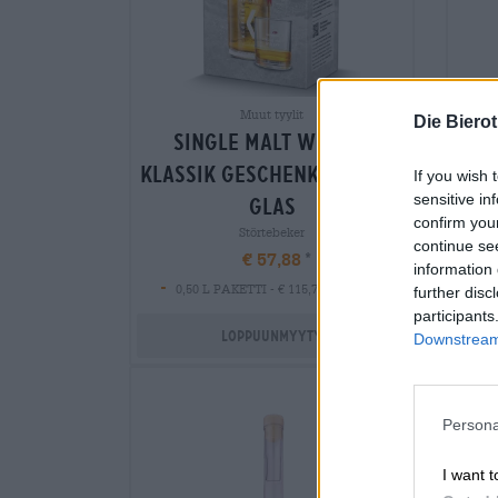
Muut tyylit
Die Biero
single malt whisky
klassik geschenkpack mit
If you wish 
S
sensitive in
glas
confirm you
Störtebeker
continue se
€ 57,88
information 
-
0,50 L PAKETTI - € 115,76 / LTR
further disc
participants
Loppuunmyyty
Downstream 
Persona
I want t