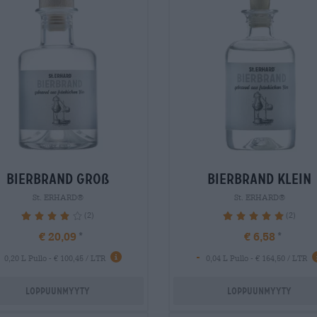
bierbrand groß
bierbrand klein
St. ERHARD®
St. ERHARD®
(2)
(2)
80%
100%
€ 20,09
€ 6,58
-
0,20 L Pullo - € 100,45 / LTR
0,04 L Pullo - € 164,50 / LTR
Loppuunmyyty
Loppuunmyyty