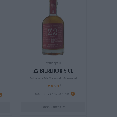
Muut tyylit
z2 bierlikör 5 cl
Schraml – Die Steinwald-Brennerei
€ 5,28
-
0,05 L St. - € 105,60 / LTR
Loppuunmyyty