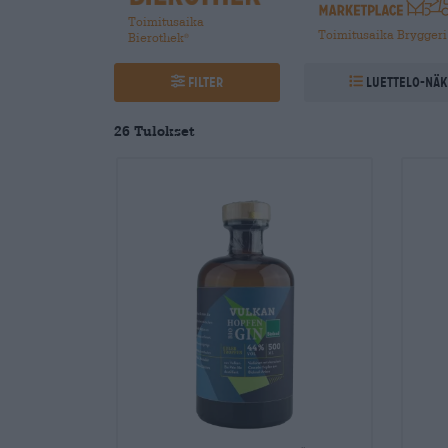
Toimitusaika
Toimitusaika Bryggeri
Bierothek
®
Filter
Luettelo-nä
26
Tulokset