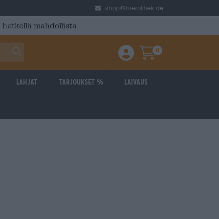
shop@bierothek.de
 hetkellä mahdollista.
0
Einloggen / Anmelden
Warenkorb
Lahjat
Tarjoukset %
laivaus