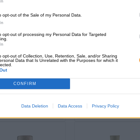
In
o opt-out of the Sale of my Personal Data.
In
to opt-out of processing my Personal Data for Targeted
ing.
In
Muut tyylit | Frankenin olut
o opt-out of Collection, Use, Retention, Sale, and/or Sharing
Frankenin olut
ersonal Data that Is Unrelated with the Purposes for which it
braumeister rum
mini hopfen-gin
lected.
Out
Braumanufaktur Hertl
Braumanufaktur Hertl
(4)
100%
(1)
100%
CONFIRM
€ 40,48
€ 9,68
HRWEG
0,50 L Pullo - € 80,96 / LTR
-
0,04 L Pullo - € 242,00 / LTR
Data Deletion
Data Access
Privacy Policy
Loppuunmyyty
Loppuunmyyty