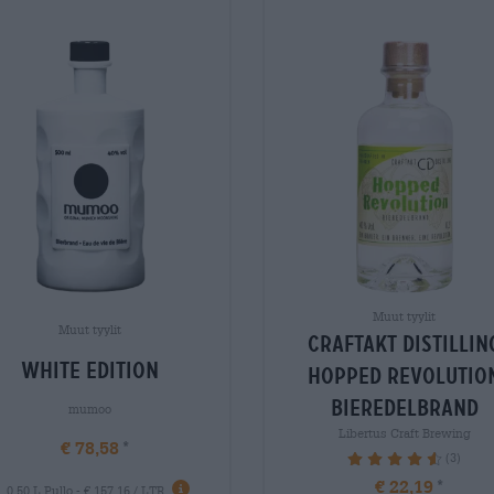
Muut tyylit
Muut tyylit
craftakt distillin
white edition
hopped revolutio
bieredelbrand
mumoo
Libertus Craft Brewing
€ 78,58
(3)
93.33%
€ 22,19
0,50 L Pullo - € 157,16 / LTR