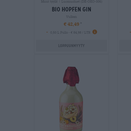
Muut tyylit | Luomuoluet (DE-ÖKO-006)
bio hopfen gin
Vulkan
€ 42,49
-
0,50 L Pullo - € 84,98 / LTR
Loppuunmyyty