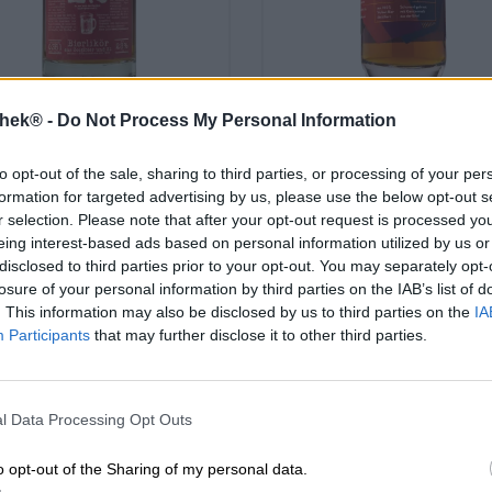
thek® -
Do Not Process My Personal Information
Muut tyylit
Muut tyylit
z2 bierlikör 0,35l
likör
to opt-out of the sale, sharing to third parties, or processing of your per
chraml – Die Steinwald-Brennerei
Vulkan
formation for targeted advertising by us, please use the below opt-out s
r selection. Please note that after your opt-out request is processed y
€ 25,49
€ 22,68
eing interest-based ads based on personal information utilized by us or
-
-
disclosed to third parties prior to your opt-out. You may separately opt-
0,35 L Pullo - € 72,83 / LTR
0,35 L Pullo - € 64,80 / LTR
losure of your personal information by third parties on the IAB’s list of
. This information may also be disclosed by us to third parties on the
IA
Loppuunmyyty
Loppuunmyyty
Participants
that may further disclose it to other third parties.
l Data Processing Opt Outs
o opt-out of the Sharing of my personal data.