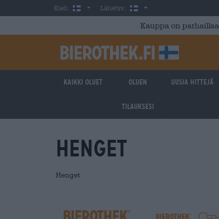
Skip to main content
Finnish
Suomi
Kieli:
Lähetys:
Kauppa on parhaillaan
Kaikki oluet
Oluen
Uusia hittejä
tilauksesi
Henget
Henget