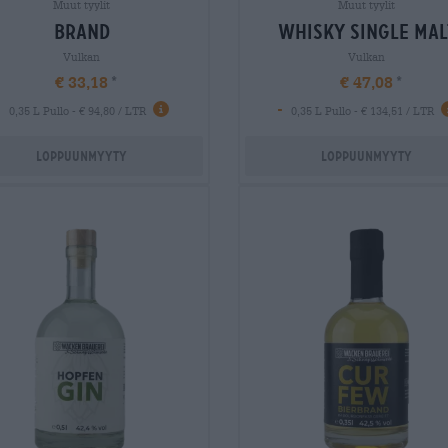
Muut tyylit
Muut tyylit
brand
whisky single mal
Vulkan
Vulkan
€ 33,18
€ 47,08
-
-
0,35 L Pullo - € 94,80 / LTR
0,35 L Pullo - € 134,51 / LTR
Loppuunmyyty
Loppuunmyyty