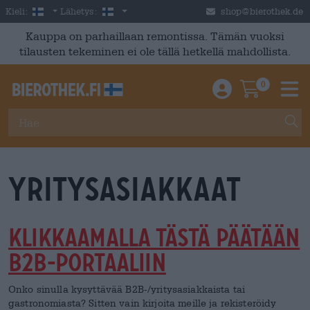
Skip to main content
Finnish
Suomi
Kieli:
Lähetys:
shop@bierothek.de
Kauppa on parhaillaan remontissa. Tämän vuoksi
tilausten tekeminen ei ole tällä hetkellä mahdollista.
0
Einloggen / An
Warenkor
M
Yritysasiakkaat
KLIKKAAMALLA TÄSTÄ PÄÄTÄÄN
B2B-PORTAALIIN
Onko sinulla kysyttävää B2B-/yritysasiakkaista tai
gastronomiasta? Sitten vain kirjoita meille ja rekisteröidy