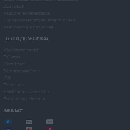
B2B ja B2F
Valmisteverojärjestelmä
Hopnet-jälleenmyyjän kirjautuminen
Verkkokauppa panimoille
Lakiasiat / Huomautuksia
Alaikäisten suojelu
Tallettaa
Olosuhteet
Peruuttamisoikeus
Jälki
Tietosuoja
Asiakkaiden Arvostelut
Esteettömyysilmoitus
Maksutavat