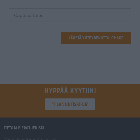
Lähetä yhteydenottolomake
Hyppää kyytiin!
'Tilaa uutiskirje'
Tietoja Bierothekista
Työpaikat Bierothekissa
®