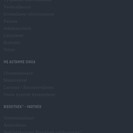
Vastuullisuus
Sosiaalinen sitoutuminen
Painaa
Aikakauslehti
Lataukset
Kontakti
Yritys
Me autamme sinua
Olutseminaarit
Maksutavat
Laivaus
/
Kansainvälinen
Usein kysytyt kysymykset
Bierothek
- Partner
®
Yritysasiakkaat
Äänioikeus
Sisällyttäminen Bierothek-valikoimaan
®