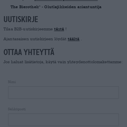
The Bierothek
- Olutlajikkeiden asiantuntija
®
Uutiskirje
Tilaa B2B-uutiskirjeemme
tästä
!
Ajantasaisen uutiskirjeen löydät
täältä
.
Ottaa yhteyttä
Jos haluat lisätietoja, käytä vain yhteydenottolomakettamme:
Nimi
Sähköposti