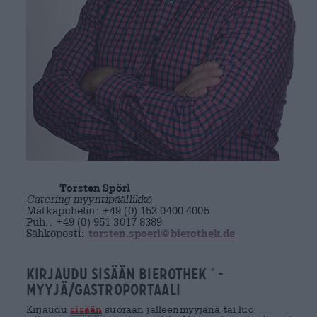
Torsten Spörl
Catering myyntipäällikkö
Matkapuhelin: +49 (0) 152 0400 4005
Puh.: +49 (0) 951 3017 8389
Sähköposti:
torsten.spoerl@bierothek.de
KIRJAUDU SISÄÄN BIEROTHEK
-
®
MYYJÄ/GASTROPORTAALI
Kirjaudu
sisään
suoraan jälleenmyyjänä tai luo