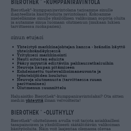
Bierothek
-kumppaniravintola
Bierothek
-kumppaniravintolana tarjoamme sinulle
®
ihanteellisia käsityöoluita ravintolaasi. Kokoamme
mielellämme sinulle yksilöllisen valikoiman sopivia oluita
ja autamme sinua luomaan olutmenun (mukaan lukien
tarvittaessa ruokaparien).
sinun etujasi
Yhteistyö markkinajohtajan kanssa - brändin käyttö
yhteisbrändäyksessä
Yrityksesi markkinointi
Nauti ostosten eduista
Pääsy myyntiä edistäviin pakkausratkaisuihin
Neuvoja kaupan pitämiseen
Kohdennettu tuotevalikoimaneuvonta ja
työntekijöiden koulutus
Neuvoja olutmenusta (tarvittaessa ruuan
parittaminen)
Olutmenun suunnittelu
Haluaisitko Bierothek
-kumppaniravintolaksi? Ota sitten
®
meihin
yhteyttä
ilman velvoitteita!
Bierothek
-oluthylly
®
Bierothek
-oluttelineen avulla voit tarjota asiakkaillesi
®
tasapainoisen ja yksilöllisesti räätälöitävän valikoiman
käsityöoluita. Näin voit laajentaa olemassa olevaa