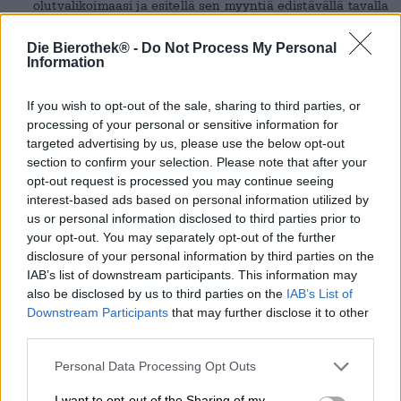
olutvalikoimaasi ja esitellä sen myyntiä edistävällä tavalla
Bierothek
-oluthyllyllä.
®
Haluaisitko oman Bierothek
-oluthyllyn? Ota sitten
®
Die Bierothek® -
Do Not Process My Personal
meihin
yhteyttä
ilman velvoitteita!
Information
Meistä
If you wish to opt-out of the sale, sharing to third parties, or
Bierothek
GmbH Bambergista on kumppanisi oluiden
processing of your personal or sensitive information for
®
monimuotoisuuden suhteen. Omien kiinteiden
targeted advertising by us, please use the below opt-out
Bierothek
-konttoreiden lisäksi
Münchenissä
,
®
Bambergissa
,
Nürnbergissä
,
Erlangenissa
,
Fürthissä
,
section to confirm your selection. Please note that after your
Stuttgartissa
,
Frankfurtissa
,
Würzburgissa
,
opt-out request is processed you may continue seeing
Dresdenissä
,
Dortmundissa
,
Essenissä
,
Karlsruhessa
,
Wienissä
ja
Leipzigissä
, tuomme mielellämme myös
interest-based ads based on personal information utilized by
vuosien kokemuksemme Beerissä. erikoisuuksia
us or personal information disclosed to third parties prior to
yritykseesi - olipa kyseessä ravintola tai vähittäiskauppa.
Erikoistukkukauppiaana keskitymme erikoisoluisiin, joilla
your opt-out. You may separately opt-out of the further
on vahva luonne ja jotka erottuvat joukosta.
disclosure of your personal information by third parties on the
IAB’s list of downstream participants. This information may
Tuotevalikoimamme
also be disclosed by us to third parties on the
IAB’s List of
Bierothek
-sarjaan kuuluu yli 500 erilaista erikoisolutta
®
Downstream Participants
that may further disclose it to other
Franconiasta, Saksasta ja muualta maailmasta.
third parties.
Avainsana: käsityöolut - yli 90 % tuotteistamme on
käsintehtyjä ja peräisin riippumattomilta panimoilta.
Koska käsityöolutliike jättää aina uusia väriroiskeita
Personal Data Processing Opt Outs
saksalaiseen olutkulttuuriin, valikoimamme on myös
dynaaminen ja jatkuvasti muuttuva. Tarjoamme myös
yksittäisiä yhdistelmiä ja olemme myös tehokas ja
I want to opt-out of the Sharing of my