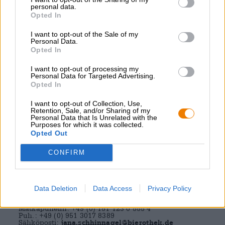
luotettava toimittaja laajemmassa mittakaavassa.
personal data.
Opted In
Palvelumme
I want to opt-out of the Sale of my
Kun olemme toimittaneet oluesi sinulle, tarjoamme sinulle
Personal Data.
mahdollisuuden välittää tietomme työntekijöillesi
Opted In
koulutuskursseilla. Annamme myös mielellämme
suosituksia siitä, mitkä oluistamme sopivat täydellisesti
minkäkin ruoan kanssa.
I want to opt-out of processing my
Personal Data for Targeted Advertising.
Opted In
KIRJAUDU SISÄÄN BIEROTHEK
-
®
MYYJÄPORTAALI
I want to opt-out of Collection, Use,
Retention, Sale, and/or Sharing of my
Kirjaudu
sisään
suoraan jälleenmyyjänä tai luo
Personal Data that Is Unrelated with the
jälleenmyyjätili. Aktivointi ei vaadi muita välivaiheita -
Purposes for which it was collected.
voit tehdä ostoksia suoraan meiltä jälleenmyyjän
Opted Out
ehdoilla!
ONKO VIELÄ KYSYMYKSIÄ?
CONFIRM
Kirjoita vain meille ja ota meihin yhteyttä. Neuvomme
mielellämme:
Data Deletion
Data Access
Privacy Policy
rouva Jana Schinnagel
Tukkukaupan/B2B:n johtaja
Matkapuhelin: +49 (0) 151 123 0 555 4
Puh.: +49 (0) 951 3017 8389
Sähköposti:
jana.schhinnagel@bierothek.de