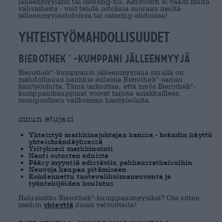
jälleenmyyjätili tai catering-tili. Aktivointi ei vaadi muita
välivaiheita - voit tehdä ostoksia suoraan meiltä
jälleenmyyjäehdoissa tai catering-ehdoissa!
Yhteistyömahdollisuudet
Bierothek
-kumppani jälleenmyyjä
®
Bierothek
-kumppanin jälleenmyyjänä sinulla on
®
mahdollisuus hankkia erilaisia Bierothek
-sarjan
®
käsityöoluita. Tämä tarkoittaa, että myös Bierothek
-
®
kumppanikauppiaat voivat tarjota asiakkailleen
monipuolisen valikoiman käsityöoluita.
sinun etujasi
Yhteistyö markkinajohtajan kanssa - brändin käyttö
yhteisbrändäyksessä
Yrityksesi markkinointi
Nauti ostosten eduista
Pääsy myyntiä edistäviin pakkausratkaisuihin
Neuvoja kaupan pitämiseen
Kohdennettu tuotevalikoimaneuvonta ja
työntekijöiden koulutus
Haluaisitko Bierothek
-kumppanimyyjäksi? Ota sitten
®
meihin
yhteyttä
ilman velvoitteita!
®