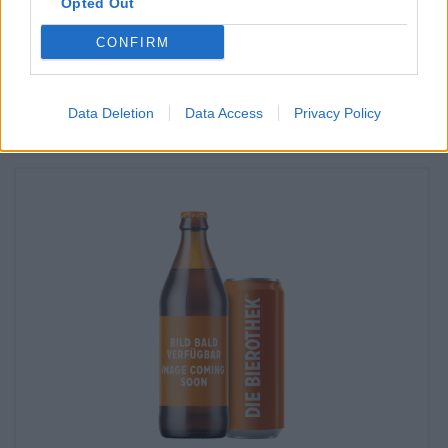
On Zonnig Zeewit alkaen Gebrouwen Door Vrouwen
Opted Out
Saatavilla myös toimipisteessäni?
CONFIRM
Tarkista nyt
Data Deletion
Data Access
Privacy Policy
Sitäkin voisi maistaa