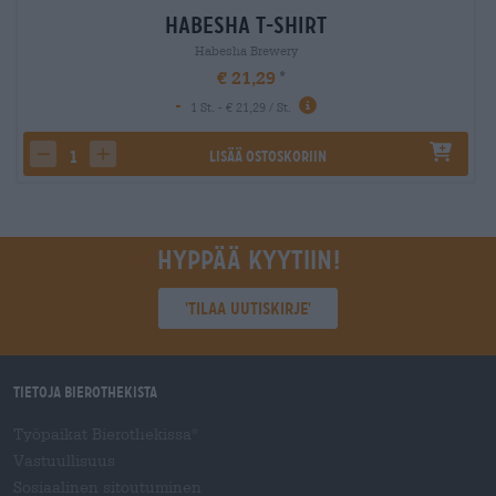
Habesha T-Shirt
Habesha Brewery
€ 21,29
-
1 St. - € 21,29 / St.
Lisää ostoskoriin
decrease quantity
increase quantity
Hyppää kyytiin!
'Tilaa uutiskirje'
Tietoja Bierothekista
Työpaikat Bierothekissa
®
Vastuullisuus
Sosiaalinen sitoutuminen