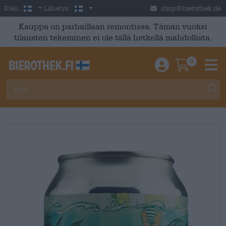
Skip to main content
Finnish
Suomi
Kieli:
Lähetys:
shop@bierothek.de
Kauppa on parhaillaan remontissa. Tämän vuoksi
tilausten tekeminen ei ole tällä hetkellä mahdollista.
0
Einloggen / An
Warenkor
M