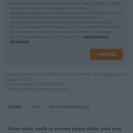
henkilötietojani asiakastilin luomiseksi ja hallinnoimiseksi. Tämä
asiakastili tarjoaa yleiskatsauksen ja hallinnan
myyntitoiminnastani ja henkilötiedoistani. Olen tietoinen siitä, että
voin peruuttaa tämän suostumuksen milloin tahansa
tulevaisuudessa lähettämällä sähköpostia shop@bierothek.de.
Ilmoitamme sinulle, että suostumuksesi peruuttaminen ei vaikuta
suostumuksesi perusteella suoritetun käsittelyn laillisuuteen
peruuttamishetkeen asti. Lisätietoja löytyy
data protection
declaration
Kiinnittää
* Hinnat sisältävät lakisääteisen arvonlisäveron. Plus
Laivaus
plus
Tallettaa
€ 0,25
* Hinnat sisältävät valmisteveron
* Hinnat sisältävät pakkausmaksun
Kuvaus
Info
Arvion perusteella
(0)
Kuten tiedät, meillä on pehmeä paikka oluille, jotka eivät