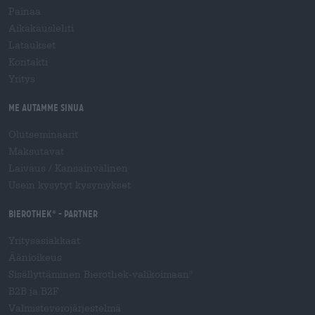
Painaa
Aikakauslehti
Lataukset
Kontakti
Yritys
Me autamme sinua
Olutseminaarit
Maksutavat
Laivaus
/
Kansainvälinen
Usein kysytyt kysymykset
Bierothek
- Partner
®
Yritysasiakkaat
Äänioikeus
Sisällyttäminen Bierothek-valikoimaan
®
B2B ja B2F
Valmisteverojärjestelmä