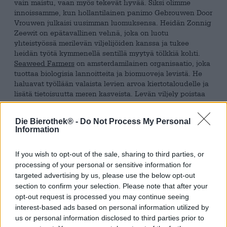
vain maistu, vaan myös tekevät hyvää. Siksi olimme
innoissamme, kun hollantilainen panimo Gebrouwen Door
Vrouwen julkaisi uusimman luomuksensa. Heidän Zonnig
Zeewit on epätavallinen vehnä, joka on luotu
yhteistyössä merilevän viljelijöiden kanssa ja tukee
heidän työtä kymmenellä sentillä myytyä tölkkiä kohti.
Seaweed Farmers
on amsterdamilainen organisaatio, joka
tuottaa biologisia lannoitteita ja biomuoveja levistä. He
haluavat työllään valaista levien arvoa kiertotaloudelle ja
lisätä tietoisuutta meren kasveista. Levän viljely poistaa
ilmakehästä hiilidioksidia ja tarjoaa elinympäristön meren
eläimille ja linnuille. Olemme iloisia, että meidän ja sinun
Die Bierothek® -
Do Not Process My Personal
oluenkulutuksemme voivat auttaa tätä tukemisen arvoista
Information
hanketta!
Zonnig Zeewitin takana olevat panimot osoittavat, että
If you wish to opt-out of the sale, sharing to third parties, or
levät eivät ole vain uskomattoman hyödyllisiä ja
processing of your personal or sensitive information for
monipuolisia. Juomasi sisältää hyvän annoksen sitä:
targeted advertising by us, please use the below opt-out
merivihannekset rikastavat appelsiininkuoren ja muiden
section to confirm your selection. Please note that after your
sitrushedelmien aromaattista leikkiä sekä kevyitä maltaita
opt-out request is processed you may continue seeing
mineraalisilla, hienovaraisesti suolaisilla sävyillä.
interest-based ads based on personal information utilized by
us or personal information disclosed to third parties prior to
Hellävaraisen 3,8 % alkoholipitoisuuden ansiosta sinulla