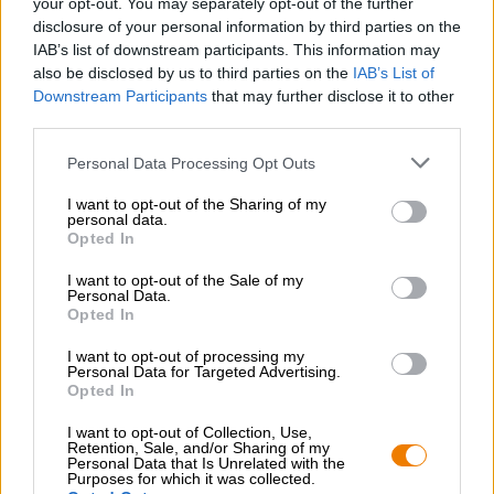
your opt-out. You may separately opt-out of the further
on enemmän kuin yksi tölkki ja tuet kestävästi
disclosure of your personal information by third parties on the
Merileväviljelijöiden työtä. Tsemppiä merillemme ja niiden
IAB’s list of downstream participants. This information may
upeille hedelmille!
also be disclosed by us to third parties on the
IAB’s List of
Downstream Participants
that may further disclose it to other
third parties.
Personal Data Processing Opt Outs
ILMAINEN OLUTNEUVONTA
I want to opt-out of the Sharing of my
Onko sinulla kysyttävää tästä oluesta? Olemme täällä sinua
personal data.
varten.
Opted In
shop@bierothek.de
I want to opt-out of the Sale of my
Personal Data.
Opted In
kauppiaat tai ravintoloitsijat
Du willst größere Mengen günstiger einkaufen?
I want to opt-out of processing my
Personal Data for Targeted Advertising.
grosshandel@bierothek.de
Opted In
I want to opt-out of Collection, Use,
Retention, Sale, and/or Sharing of my
Personal Data that Is Unrelated with the
Tarkastus paikan päällä
Purposes for which it was collected.