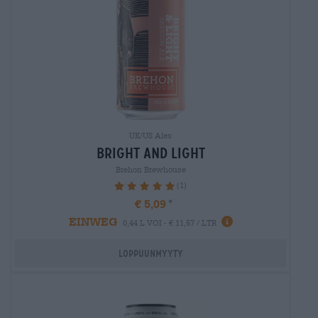
UK/US Ales
bright and light
Brehon Brewhouse
(1)
100%
€ 5,09
EINWEG
0,44 L VOI - € 11,57 / LTR
Loppuunmyyty