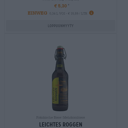
€ 5,30
EINWEG
0,34 L VOI - € 15,59 / LTR
Loppuunmyyty
Fränkische Biere|Mehrkornbiere
leichtes roggen