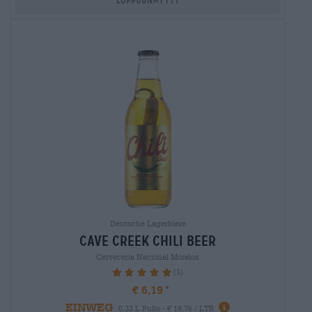
Deutsche Lagerbiere
cave creek chili beer
Cervecería Nacional Morelos
(1)
100%
€ 6,19
EINWEG
0,33 L Pullo - € 18,76 / LTR