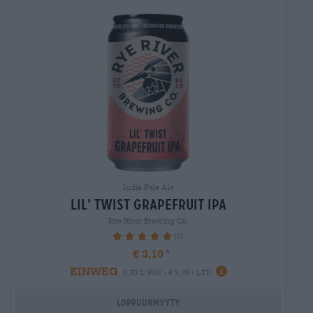
India Pale Ale
lil’ twist grapefruit ipa
Rye River Brewing Co.
(2)
100%
€ 3,10
EINWEG
0,33 L VOI - € 9,39 / LTR
Loppuunmyyty