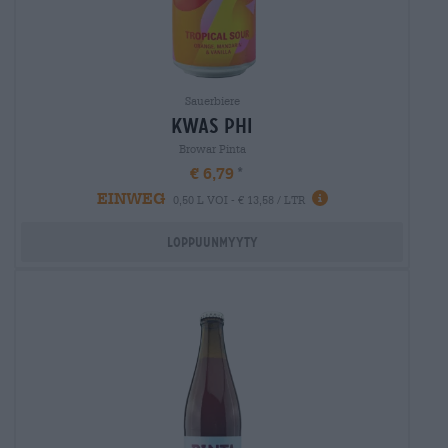
Sauerbiere
kwas phi
Browar Pinta
€ 6,79
EINWEG
0,50 L VOI - € 13,58 / LTR
Loppuunmyyty