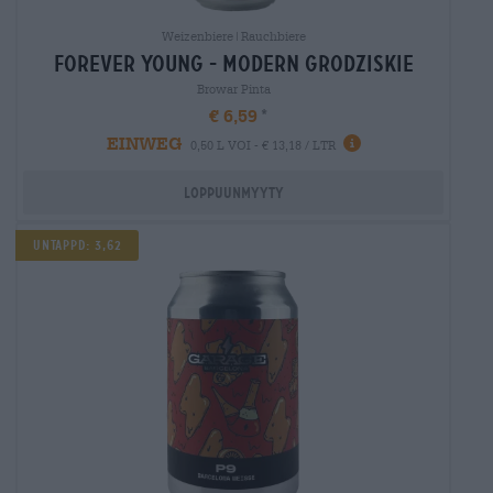
Weizenbiere|Rauchbiere
forever young - modern grodziskie
Browar Pinta
€ 6,59
EINWEG
0,50 L VOI - € 13,18 / LTR
Loppuunmyyty
Untappd: 3,62