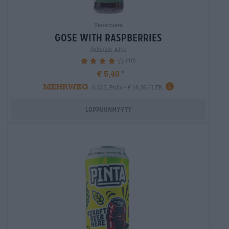
Sauerbiere
gose with raspberries
Sakiskiu Alus
(10)
88%
€ 5,40
MEHRWEG
0,33 L Pullo - € 16,36 / LTR
Loppuunmyyty