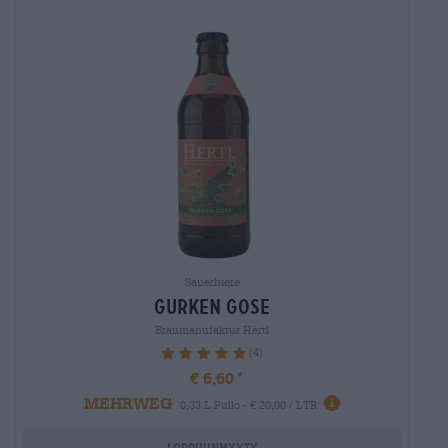
Sauerbiere
gurken gose
Braumanufaktur Hertl
(4)
100%
€ 6,60
MEHRWEG
0,33 L Pullo - € 20,00 / LTR
Loppuunmyyty