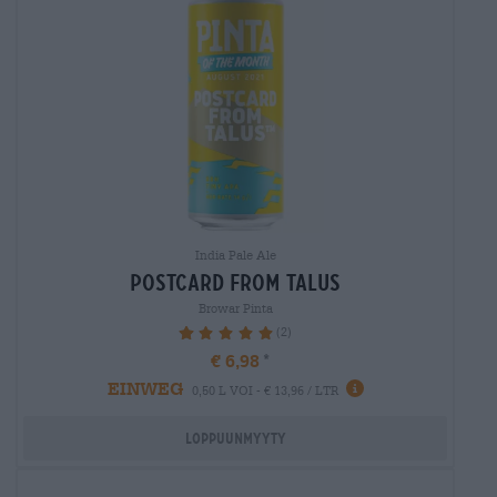
India Pale Ale
postcard from talus
Browar Pinta
(2)
100%
€ 6,98
EINWEG
0,50 L VOI - € 13,96 / LTR
Loppuunmyyty