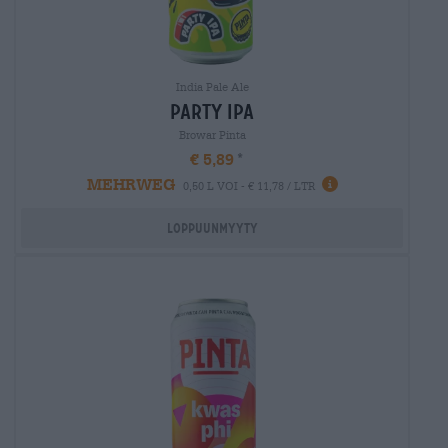
India Pale Ale
party ipa
Browar Pinta
€ 5,89
MEHRWEG
0,50 L VOI - € 11,78 / LTR
Loppuunmyyty