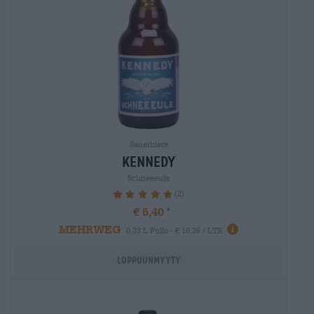
Sauerbiere
kennedy
Schneeeule
(2)
100%
€ 5,40
MEHRWEG
0,33 L Pullo - € 16,36 / LTR
Loppuunmyyty