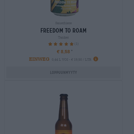
Sauerbiere
freedom to roam
Tanker
(1)
100%
€ 8,58
EINWEG
0,44 L VOI - € 19,50 / LTR
Loppuunmyyty