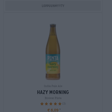
Loppuunmyyty
India Pale Ale
hazy morning
Browar Pinta
(3)
100%
€ 6,09