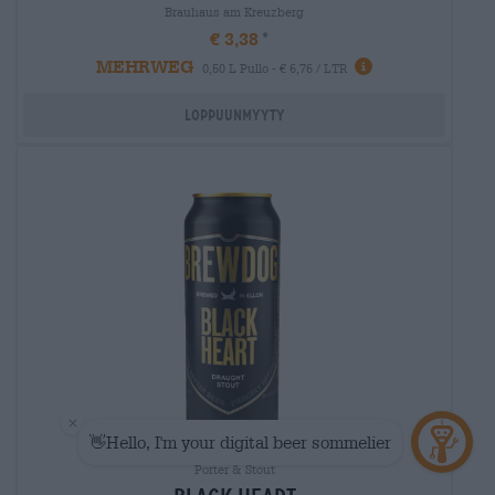
Brauhaus am Kreuzberg
€ 3,38
MEHRWEG
0,50 L Pullo - € 6,76 / LTR
Loppuunmyyty
Porter & Stout