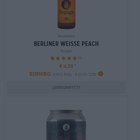
Sauerbiere
berliner weisse peach
Espiga
(5)
100%
€ 4,30
EINWEG
0,33 L Pullo - € 13,03 / LTR
Loppuunmyyty