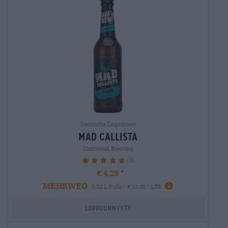
Deutsche Lagerbiere
mad callista
Craftwerk Brewing
(1)
100%
€ 4,29
MEHRWEG
0,33 L Pullo - € 13,00 / LTR
Loppuunmyyty