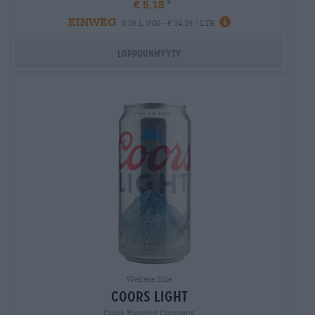
€ 5,18
EINWEG
0,36 L VOI - € 14,39 / LTR
Loppuunmyyty
Weitere Stile
coors light
Coors Brewing Company