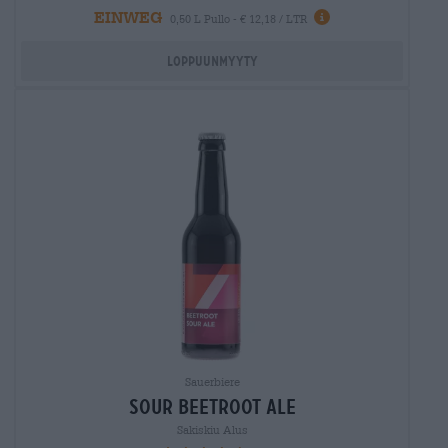
EINWEG
0,50 L Pullo - € 12,18 / LTR
Loppuunmyyty
Sauerbiere
sour beetroot ale
Sakiskiu Alus