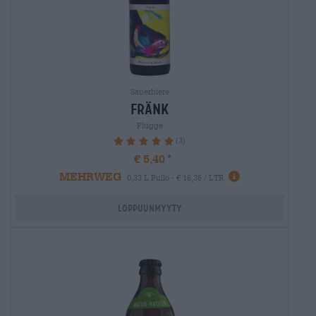
Sauerbiere
fränk
Flügge
(3)
100%
€ 5,40
MEHRWEG
0,33 L Pullo - € 16,36 / LTR
Loppuunmyyty