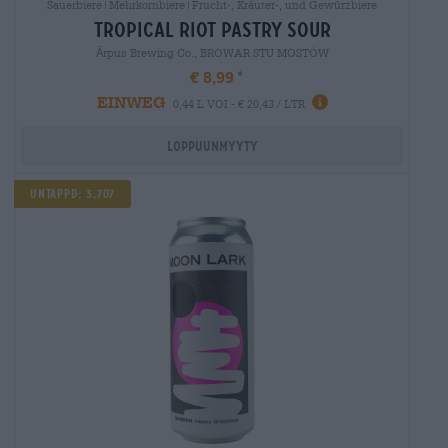
Sauerbiere|Mehrkornbiere|Frucht-, Kräuter-, und Gewürzbiere
tropical riot pastry sour
Ārpus Brewing Co., BROWAR STU MOSTÓW
€ 8,99
EINWEG
0,44 L VOI - € 20,43 / LTR
Loppuunmyyty
Untappd: 3,707