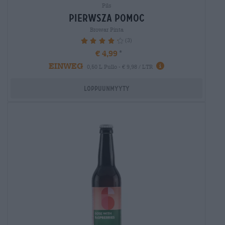
Pils
pierwsza pomoc
Browar Pinta
(3)
86.67%
€ 4,99
EINWEG
0,50 L Pullo - € 9,98 / LTR
Loppuunmyyty