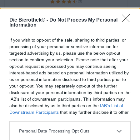
(3)
93.33%
€ 5,40
MEHRWEG
0,33 L Pullo - € 16,36 / LTR
Die Bierothek® -
Do Not Process My Personal
Information
Loppuunmyyty
If you wish to opt-out of the sale, sharing to third parties, or
processing of your personal or sensitive information for
targeted advertising by us, please use the below opt-out
section to confirm your selection. Please note that after your
opt-out request is processed you may continue seeing
interest-based ads based on personal information utilized by
us or personal information disclosed to third parties prior to
your opt-out. You may separately opt-out of the further
disclosure of your personal information by third parties on the
IAB’s list of downstream participants. This information may
also be disclosed by us to third parties on the
IAB’s List of
Downstream Participants
that may further disclose it to other
third parties.
Personal Data Processing Opt Outs
Deutsche Lagerbiere|Weitere Stile
limone Pyöräilijä