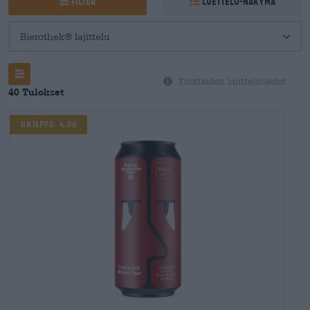
Filter
Luettelo-näkymä
Tuotteiden lajittelutiedot
40 Tulokset
Untappd: 4,08