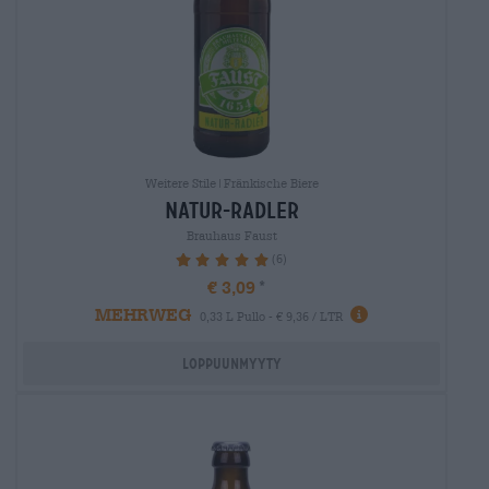
Weitere Stile|Fränkische Biere
natur-radler
Brauhaus Faust
(6)
100%
€ 3,09
MEHRWEG
0,33 L Pullo - € 9,36 / LTR
Loppuunmyyty