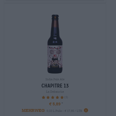
India Pale Ale
chapitre 13
La Debauche
(1)
100%
€ 5,89
MEHRWEG
0,33 L Pullo - € 17,85 / LTR