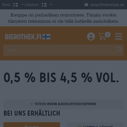
Skip to main content
Finnish
Suomi
Kieli:
Lähetys:
shop@bierothek.de
Kauppa on parhaillaan remontissa. Tämän vuoksi
tilausten tekeminen ei ole tällä hetkellä mahdollista.
0
Einloggen / An
Warenkor
M
0,5 % bis 4,5 % Vol.
Tutustu muihin alkoholipitoisuusryhmiin.
Bei uns erhältlich