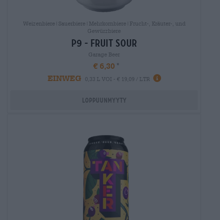
Weizenbiere|Sauerbiere|Mehrkornbiere|Frucht-, Kräuter-, und
Gewürzbiere
p9 - fruit sour
Garage Beer
€ 6,30
EINWEG
0,33 L VOI - € 19,09 / LTR
Loppuunmyyty