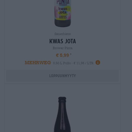
Sauerbiere
kwas jota
Browar Pinta
€ 5,99
MEHRWEG
0,50 L Pullo - € 11,98 / LTR
Loppuunmyyty