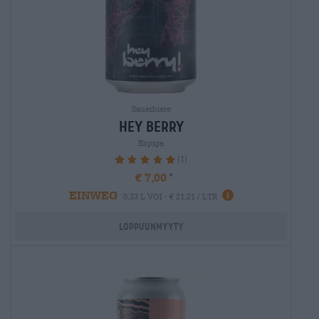
Sauerbiere
hey berry
Espiga
(1)
100%
€ 7,00
EINWEG
0,33 L VOI - € 21,21 / LTR
Loppuunmyyty