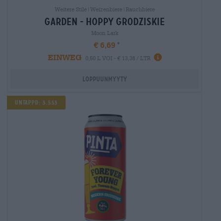
Weitere Stile|Weizenbiere|Rauchbiere
garden - hoppy grodziskie
Moon Lark
€ 6,69
EINWEG
0,50 L VOI - € 13,38 / LTR
Loppuunmyyty
Untappd: 3.553