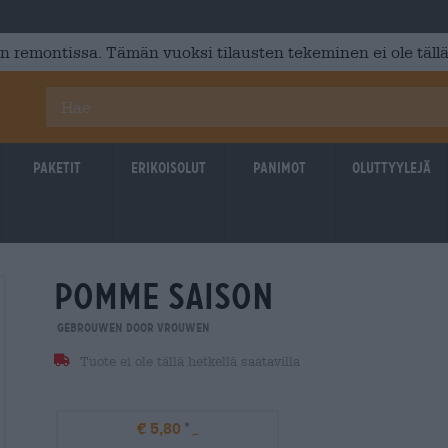
 remontissa. Tämän vuoksi tilausten tekeminen ei ole tällä
Paketit
Erikoisolut
Panimot
Oluttyylejä
pomme saison
Gebrouwen Door Vrouwen
Tuote ei ole tällä hetkellä saatavilla
€ 5,80