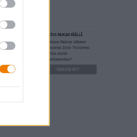
loitsijat
Tarkastus paikan päällä
Mengen
On Pomme Saison alkaen
?
Gebrouwen Door Vrouwen
Saatavilla myös
othek.de
toimipisteessäni?
Tarkista nyt