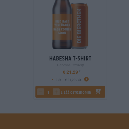
Habesha T-Shirt
Habesha Brewery
€ 21,29
-
1 St. - € 21,29 / St.
Lisää ostoskoriin
decrease quantity
increase quantity