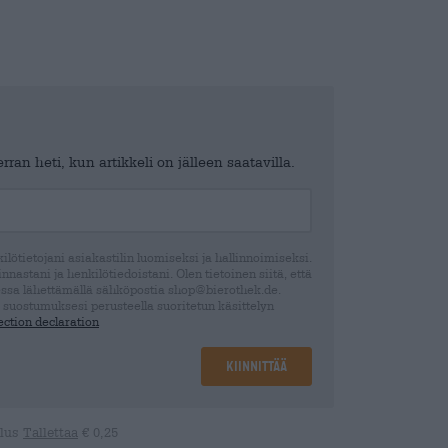
ran heti, kun artikkeli on jälleen saatavilla.
lötietojani asiakastilin luomiseksi ja hallinnoimiseksi.
nastani ja henkilötiedoistani. Olen tietoinen siitä, että
ssa lähettämällä sähköpostia shop@bierothek.de.
 suostumuksesi perusteella suoritetun käsittelyn
ection declaration
Kiinnittää
lus
Tallettaa
€ 0,25