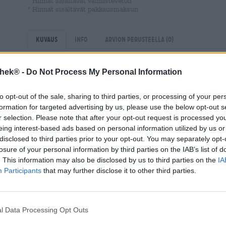
* Hinnat sisältävät valmisteveron
* Hinnat sisältävät pakkausmaksun
Kuvaus
Info
Arvion perusteella
(0)
thek® -
Do Not Process My Personal Information
Hollannin Limburgin maakunta on hedelmäfanien paratiisi
päärynäpuita, jotka ovat todellista silmänruokaa ympär
maagisen ilmeen rehevillä, valkoisilla kukilla. Kesällä 
to opt-out of the sale, sharing to third parties, or processing of your per
rypistyneillä oksilla ja syksyllä ne taipuvat upean puna
formation for targeted advertising by us, please use the below opt-out s
r selection. Please note that after your opt-out request is processed y
Myös Pomme Saisonin valmistukseen käytetyt hedelmät 
eing interest-based ads based on personal information utilized by us or
Gebrouwen Door Vrouwenin olut ovat asiantuntevien nai
disclosed to third parties prior to your opt-out. You may separately opt-
omenoiden ja päärynöiden kulinaarista taikuutta. Pysyä
losure of your personal information by third parties on the IAB’s list of
etsivät naisten johtamaa hedelmätilaa ja löysivät Su
. This information may also be disclosed by us to third parties on the
IA
sadosta tuli sitten belgialainen Saison, jossa yhdisty
Participants
that may further disclose it to other third parties.
hapokkuus pehmeällä mallasella ja ripaus humalaa.
Heidän Pomme Saison on hedelmäinen herkku, jossa on k
joka sopii täydellisesti kotitekoisen omenapiirakan kan
l Data Processing Opt Outs
sopii se hyvin myös aasialaisen keittiön kanssa. Panimot
kanssa. Pidämme tästä hienosta viinistä ihanasti myös s