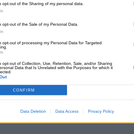
o opt-out of the Sharing of my personal data.
In
o opt-out of the Sale of my Personal Data.
In
ILMAINEN OLUTNEUVONTA
kauppiaat tai ravinto
Onko sinulla kysyttävää tästä
Du willst größere 
to opt-out of processing my Personal Data for Targeted
oluesta? Olemme täällä sinua
günstiger einkaufen
ing.
In
varten.
grosshandel@bier
shop@bierothek.de
o opt-out of Collection, Use, Retention, Sale, and/or Sharing
ersonal Data that Is Unrelated with the Purposes for which it
lected.
Out
CONFIRM
Data Deletion
Data Access
Privacy Policy