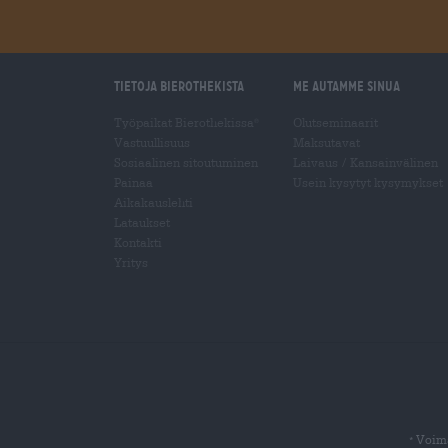
Tietoja Bierothekista
Me autamme sinua
Työpaikat Bierothekissa
Olutseminaarit
®
Vastuullisuus
Maksutavat
Sosiaalinen sitoutuminen
Laivaus
/
Kansainvälinen
Painaa
Usein kysytyt kysymykset
Aikakauslehti
Lataukset
Kontakti
Yritys
Voima
*