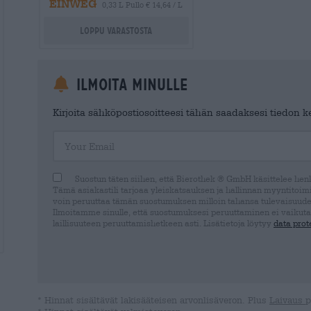
EINWEG
0,33 L Pullo € 14,64 / L
Loppu varastosta
Ilmoita minulle
Kirjoita sähköpostiosoitteesi tähän saadaksesi tiedon ker
Your Email
Suostun täten siihen, että Bierothek ® GmbH käsittelee henki
Tämä asiakastili tarjoaa yleiskatsauksen ja hallinnan myyntitoimin
voin peruuttaa tämän suostumuksen milloin tahansa tulevaisuude
Ilmoitamme sinulle, että suostumuksesi peruuttaminen ei vaikuta
laillisuuteen peruuttamishetkeen asti. Lisätietoja löytyy
data prot
* Hinnat sisältävät lakisääteisen arvonlisäveron. Plus
Laivaus
p