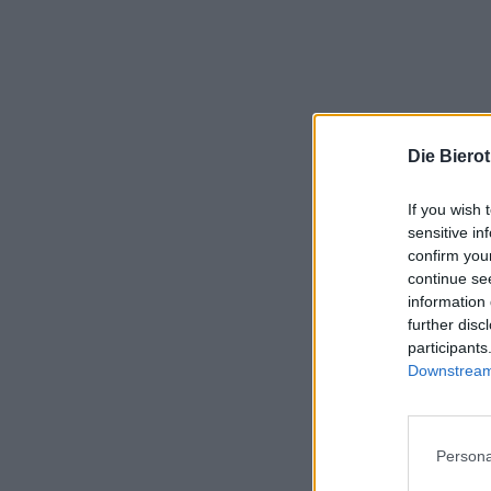
Die Biero
If you wish 
sensitive in
confirm you
continue se
information 
further disc
participants
Downstream 
Persona