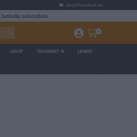
shop@bierothek.de
 hetkellä mahdollista.
0
Einloggen / Anmelden
Warenkorb
Lahjat
Tarjoukset %
laivaus