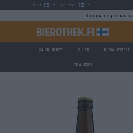
Skip to main content
Finnish
Suomi
Kieli:
Lähetys:
Kauppa on parhaillaan
Kaikki oluet
Oluen
Uusia hittejä
tilauksesi