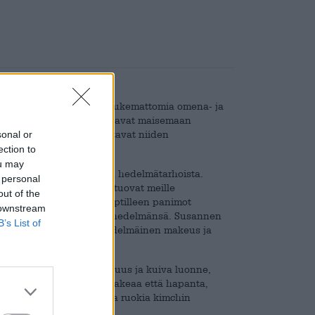
: laajoilla niityillä on lukemattomia omena- ja
i vuoden. Keväällä ne antavat maisemaan
miljoonat hedelmät kukoistavat niiden
sonal or
poksisen taakkansa alla.
ection to
ou may
ovat peräisin Limburgin hedelmätarhoista.
 personal
skäsien valmistamia ja tuovat meille
out of the
kseen uskollisena konseptilleen panimot
 downstream
sannen ja hänen maukkaat hedelmänsä. Susannen
B’s List of
vät omenan ja päärynän hedelmäinen makeus ja
imalteleva hiilihappoisuus ja kuiva luonne,
ssa. Koska olut on sekä makeaa että hapanta,
 suosittelevat korealaisia ruokia kimchin
ellaisenaan!