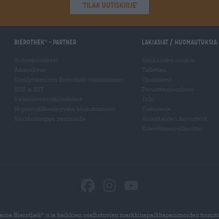
'Tilaa uutiskirje'
Bierothek
- Partner
Lakiasiat / Huomautuksia
®
Yritysasiakkaat
Alaikäisten suojelu
Äänioikeus
Tallettaa
Sisällyttäminen Bierothek-valikoimaan
Olosuhteet
®
B2B ja B2F
Peruuttamisoikeus
Valmisteverojärjestelmä
Jälki
Hopnet-jälleenmyyjän kirjautuminen
Tietosuoja
Verkkokauppa panimoille
Asiakkaiden Arvostelut
Esteettömyysilmoitus
ssa Bierothek
:n ja kaikkien osallistuvien markkinapaikkapanimoiden toimit
®