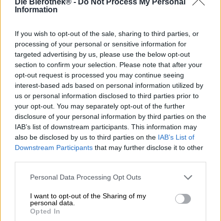
Die Bierothek® -
Do Not Process My Personal
oluterikoisuus, joka on perinteisesti fermentoitu eri
Information
hiivakantojen ja maitohappoviljelmien yhdistelmällä.
Aiemmin pullot kaivettiin Brandenburgin hiekkaan
Berliinin ympärillä, jotta juoma kypsyisi täydellisessä
If you wish to opt-out of the sale, sharing to third parties, or
säilytysilmastossa useita vuosia. Nykyään ihmiset eivät
processing of your personal or sensitive information for
ole enää niin kärsivällisiä, vaikka vielä olisi yksilöitä, joille
targeted advertising by us, please use the below opt-out
näin pitkä kypsytys ehdottomasti kannattaisi.
section to confirm your selection. Please note that after your
opt-out request is processed you may continue seeing
Yksi näistä hienoista luomuksista on Tyrellin
interest-based ads based on personal information utilized by
Kaiserweisse. Humala taikuri Dr. Thomas Tyrell valmistaa
us or personal information disclosed to third parties prior to
vuosi toisensa jälkeen ns. Kaiserweissen, voimakkaan
your opt-out. You may separately opt-out of the further
vahvan oluen, joka perustuu tyyliltään klassiseen Berliner
disclosure of your personal information by third parties on the
Weisseen ja sopii lisääntyneen alkoholipitoisuutensa
IAB’s list of downstream participants. This information may
ansiosta ihanteellisesti jatkokypsytykseen. Tämän
also be disclosed by us to third parties on the
IAB’s List of
vuoden Kaiserweisse on valmistettu valvotun
Downstream Participants
that may further disclose it to other
luomuviljelyn raaka-aineista ja sisältää luomuohra- ja
third parties.
vehnämallastaita, hiiva- ja maitohappoviljelmiä sekä
luonnosta käsin poimittua villihumalaa. Jaloviini on
Personal Data Processing Opt Outs
pullotettu asianmukaisesti 0,75 litran samppanjapulloihin
ja sopii jaettavaksi.
I want to opt-out of the Sharing of my
personal data.
Kulinaarinen runo on kehrätty hienoista hedelmäisistä
Opted In
vivahteista, hedelmäisestä hapokkuudesta ja lämpimistä