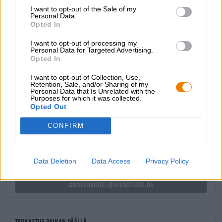
mallasista, ja vaikuttavan 9,8 % alkoholipitoisuuden
I want to opt-out of the Sale of my
ansiosta se säilyy ja kypsytetään paljon pulloon merkityn
Personal Data.
parasta ennen -päivämäärää pidempään. Kaiserweisse
Opted In
maistuu kuitenkin jo hyvältä.
I want to opt-out of processing my
Personal Data for Targeted Advertising.
Opted In
I want to opt-out of Collection, Use,
Retention, Sale, and/or Sharing of my
Personal Data that Is Unrelated with the
ILMAINEN OLUTNEUVONTA
Purposes for which it was collected.
Onko sinulla kysyttävää tästä oluesta? Olemme täällä sinua
Opted Out
varten.
shop@bierothek.de
CONFIRM
kauppiaat tai ravintoloitsijat
Data Deletion
Data Access
Privacy Policy
Du willst größere Mengen günstiger einkaufen?
grosshandel@bierothek.de
Tarkastus paikan päällä