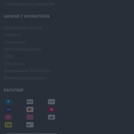
Verkkokauppa panimoille
Lakiasiat / Huomautuksia
Alaikäisten suojelu
Tallettaa
Olosuhteet
Peruuttamisoikeus
Jälki
Tietosuoja
Asiakkaiden Arvostelut
Esteettömyysilmoitus
Maksutavat