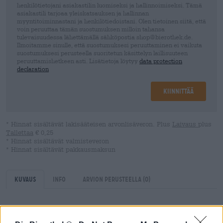
henkilötietojani asiakastilin luomiseksi ja hallinnoimiseksi. Tämä
asiakastili tarjoaa yleiskatsauksen ja hallinnan
myyntitoiminnastani ja henkilötiedoistani. Olen tietoinen siitä, että
voin peruuttaa tämän suostumuksen milloin tahansa
tulevaisuudessa lähettämällä sähköpostia shop@bierothek.de.
Ilmoitamme sinulle, että suostumuksesi peruuttaminen ei vaikuta
suostumuksesi perusteella suoritetun käsittelyn laillisuuteen
peruuttamishetkeen asti. Lisätietoja löytyy
data protection
declaration
Kiinnittää
* Hinnat sisältävät lakisääteisen arvonlisäveron. Plus
Laivaus
plus
Tallettaa
€ 0,25
* Hinnat sisältävät valmisteveron
* Hinnat sisältävät pakkausmaksun
Kuvaus
Info
Arvion perusteella
(0)
Berliner Weisse on pääkaupungista kotoisin oleva