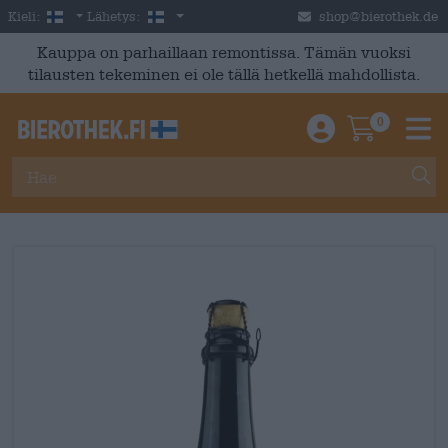
Skip to main content
Finnish
Suomi
Kieli:
Lähetys:
shop@bierothek.de
Kauppa on parhaillaan remontissa. Tämän vuoksi
tilausten tekeminen ei ole tällä hetkellä mahdollista.
0
Einloggen / An
Warenkor
M