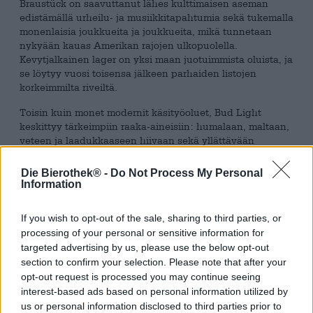
Braustück on saavuttanut lähes kulttimaisen aseman
edistämällä urheilu- ja musiikkitapahtumia sekä tukemalla
monenlaisia joukkueita ja joukkueita, mikä tunnetaan
nykyään kauas Amerikan rajojen ulkopuolella.
Kevytjalkainen lager on yksi maan juotuimmista oluista, ja
se löytyy vuosi toisensa jälkeen parhaiden listojen
korkeimmilta riveiltä.
Toisin kuin monet modernit käsityöoluet, Bud Light
keskittyy tärkeimpiin raaka-aineisiin: humalaan, maltaan,
veteen ja laadukkaaseen hiivaan sekä yllättävään
lisäaineeseen. Annos riisiä antaa oluelle sen miedon
keveyden ja suoraviivaisen tuoreuden.
Die Bierothek® -
Do Not Process My Personal
Information
Maailmankuulu olut esittelee itsensä klassisessa ilmeessä
ja virtaa lasiin kiiltävänä, aurinkoisena kullanvärisenä.
If you wish to opt-out of the sale, sharing to third parties, or
Valkoinen vaahtopää, joka tuoksuu vaalealle rakeelle,
processing of your personal or sensitive information for
istuu valtaistuimella kristallinkirkkaalla rungolla.
targeted advertising by us, please use the below opt-out
Höyhenkevyen pohjan muodostavat runsaat
section to confirm your selection. Please note that after your
mallastuoksut ja ripaus uunituoretta leipää. Humalaiset
ruohoiset tuoksut, herkkä hunajainen makeus ja puhdas,
opt-out request is processed you may continue seeing
raikas raikkaus viimeistelevät maun.
interest-based ads based on personal information utilized by
us or personal information disclosed to third parties prior to