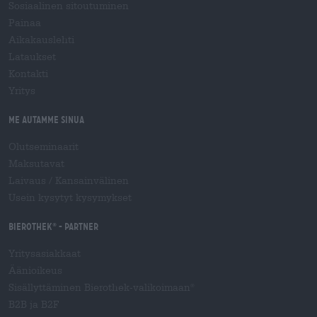
Sosiaalinen sitoutuminen
Painaa
Aikakauslehti
Lataukset
Kontakti
Yritys
Me autamme sinua
Olutseminaarit
Maksutavat
Laivaus
/
Kansainvälinen
Usein kysytyt kysymykset
Bierothek
- Partner
®
Yritysasiakkaat
Äänioikeus
Sisällyttäminen Bierothek-valikoimaan
®
B2B ja B2F