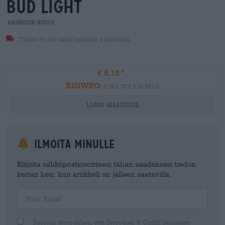
bud light
Anheuser-Busch
Tuote ei ole tällä hetkellä saatavilla
€ 5,18
EINWEG
0,36 L VOI € 11,89 / L
Loppu varastosta
Ilmoita minulle
Kirjoita sähköpostiosoitteesi tähän saadaksesi tiedon
kerran heti, kun artikkeli on jälleen saatavilla.
Your Email
Suostun täten siihen, että Bierothek ® GmbH käsittelee