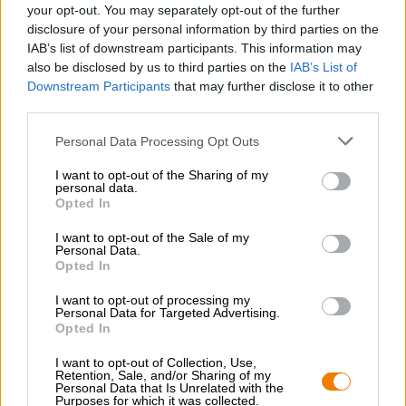
Grillaatpa ystävien kanssa, pelaat rentoa jalkapalloa,
your opt-out. You may separately opt-out of the further
katsot tennistä televisiosta, leikkaat nurmikkoa, haudutat
disclosure of your personal information by third parties on the
paistia perheelle tai lähdet piknikille puistoon - Bud Light
IAB’s list of downstream participants. This information may
on virkistävä kumppanisi!
also be disclosed by us to third parties on the
IAB’s List of
Downstream Participants
that may further disclose it to other
third parties.
Personal Data Processing Opt Outs
ILMAINEN OLUTNEUVONTA
I want to opt-out of the Sharing of my
Onko sinulla kysyttävää tästä oluesta? Olemme täällä sinua
personal data.
Opted In
varten.
shop@bierothek.de
I want to opt-out of the Sale of my
Personal Data.
Opted In
kauppiaat tai ravintoloitsijat
I want to opt-out of processing my
Du willst größere Mengen günstiger einkaufen?
Personal Data for Targeted Advertising.
Opted In
grosshandel@bierothek.de
I want to opt-out of Collection, Use,
Retention, Sale, and/or Sharing of my
Personal Data that Is Unrelated with the
Purposes for which it was collected.
Tarkastus paikan päällä