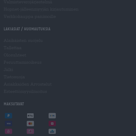
Valmisteverojärjestelmä
Hopnet-jälleenmyyjän kirjautuminen
Verkkokauppa panimoille
Lakiasiat / Huomautuksia
Alaikäisten suojelu
Tallettaa
Olosuhteet
Peruuttamisoikeus
Jälki
Tietosuoja
Asiakkaiden Arvostelut
Esteettömyysilmoitus
Maksutavat