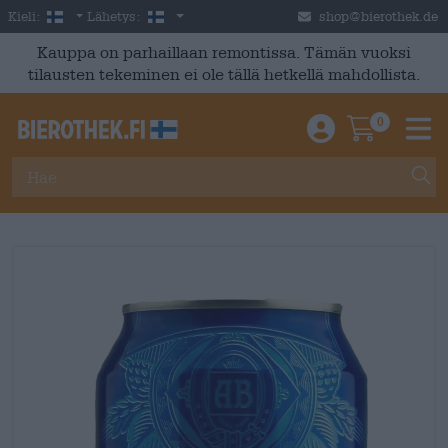
Skip to main content
Finnish
Suomi
Kieli:
Lähetys:
shop@bierothek.de
Kauppa on parhaillaan remontissa. Tämän vuoksi
tilausten tekeminen ei ole tällä hetkellä mahdollista.
0
Einloggen / An
Warenkor
M