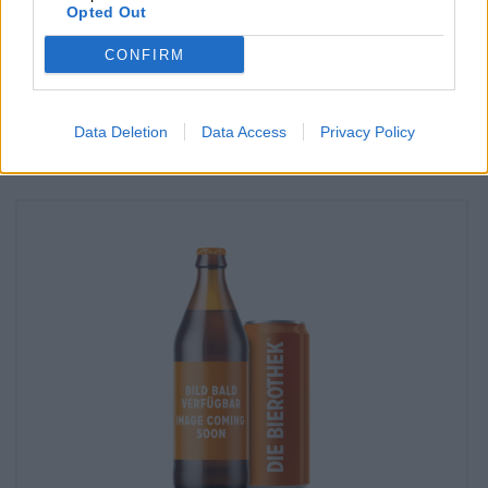
Opted Out
On Bud Light alkaen Anheuser-Busch Saatavilla myös
toimipisteessäni?
CONFIRM
Tarkista nyt
Data Deletion
Data Access
Privacy Policy
Sitäkin voisi maistaa