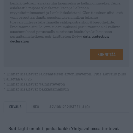
henkilötietojani asiakastilin luomiseksi ja hallinnoimiseksi. Tämä
asiakastili tarjoaa yleiskatsauksen ja hallinnan
myyntitoiminnastani ja henkilötiedoistani. Olen tietoinen siitä, että
voin peruuttaa tämän suostumuksen milloin tahansa
tulevaisuudessa lähettämällä sähköpostia shop@bierothek.de.
Ilmoitamme sinulle, että suostumuksesi peruuttaminen ei vaikuta
suostumuksesi perusteella suoritetun käsittelyn laillisuuteen
peruuttamishetkeen asti. Lisätietoja löytyy
data protection
declaration
Kiinnittää
* Hinnat sisältävät lakisääteisen arvonlisäveron. Plus
Laivaus
plus
Tallettaa
€ 0,25
* Hinnat sisältävät valmisteveron
* Hinnat sisältävät pakkausmaksun
Kuvaus
Info
Arvion perusteella
(0)
Bud Light on olut, jonka kaikki Yhdysvalloissa tuntevat.