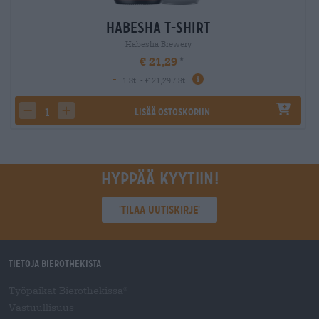
Habesha T-Shirt
Habesha Brewery
€ 21,29
-
1 St. - € 21,29 / St.
Lisää ostoskoriin
decrease quantity
increase quantity
Hyppää kyytiin!
'Tilaa uutiskirje'
Tietoja Bierothekista
Työpaikat Bierothekissa
®
Vastuullisuus