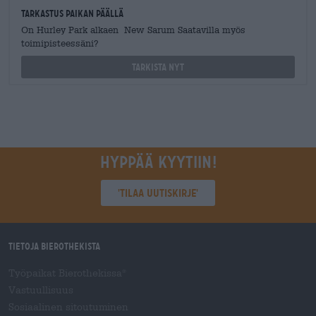
Tarkastus paikan päällä
On Hurley Park alkaen New Sarum Saatavilla myös
toimipisteessäni?
Tarkista nyt
Hyppää kyytiin!
'Tilaa uutiskirje'
Tietoja Bierothekista
Työpaikat Bierothekissa
®
Vastuullisuus
Sosiaalinen sitoutuminen