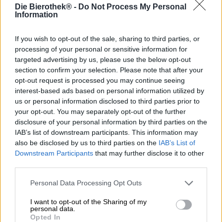
maamerkeille suunnattujen oluiden kunnianosoitusten
Die Bierothek® -
Do Not Process My Personal
sarjasta. New Sarum -panimo kutsuu meidät lyhyelle
Information
kierrokselle kotikaupunkiinsa ydinolutvalikoimastaan
ympäri vuoden. Pysähdyksiin kuuluvat
Yadkin-joki,
joka
If you wish to opt-out of the sale, sharing to third parties, or
ei ole kaukana kaupungista,
Grimesin mylly,
joka paloi
processing of your personal or sensitive information for
vuonna 2013, ja Michael Braunin talo, joka tunnetaan
targeted advertising by us, please use the below opt-out
myös nimellä
Vanha kivitalo
. Hurley Park on julkisesti
section to confirm your selection. Please note that after your
esteetön puutarha, jossa on tilavat nurmikot, iloiset
opt-out request is processed you may continue seeing
pullisevat purot, varjoisia levähdyspaikkoja, paviljonkeja
interest-based ads based on personal information utilized by
ja rehevä näyttely erilaisia kasveja. Hurleyn perheen
us or personal information disclosed to third parties prior to
runsaan lahjoituksen ansiosta puisto perustettiin
edesmenneen Elizabeth Holmes Hurleyn kunniaksi, ja se
your opt-out. You may separately opt-out of the further
on nyt suosittu kohde Salisburyn asukkaille ja heidän
disclosure of your personal information by third parties on the
vierailijoilleen.
IAB’s list of downstream participants. This information may
also be disclosed by us to third parties on the
IAB’s List of
Samanniminen olut ilahduttaa kahdella aromaattisella
Downstream Participants
that may further disclose it to other
lisäainesosalla: Antaakseen klassiselle vehnälle
third parties.
virkistyksen panimot hauduttivat sitruunaruohoa ja
appelsiinin kuorta. Verioranssi lisätään myös myöhemmin.
Personal Data Processing Opt Outs
Tämä kimalteleva trio muuttaa oluen vastustamattoman
hedelmäisen makeuden ja happamuuden pelin. "Paljon
I want to opt-out of the Sharing of my
appelsiinin makua, mutta ei niin hedelmäistä, että
personal data.
Opted In
kaipaisi olutta", sanoo yksi innokas fani tästä kesäisestä