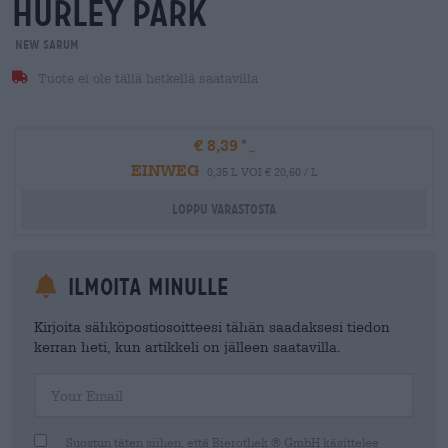
hurley park
New Sarum
Tuote ei ole tällä hetkellä saatavilla
€ 8,39
EINWEG
0,35 L VOI € 20,60 / L
Loppu varastosta
Ilmoita minulle
Kirjoita sähköpostiosoitteesi tähän saadaksesi tiedon
kerran heti, kun artikkeli on jälleen saatavilla.
Your Email
Suostun täten siihen, että Bierothek ® GmbH käsittelee