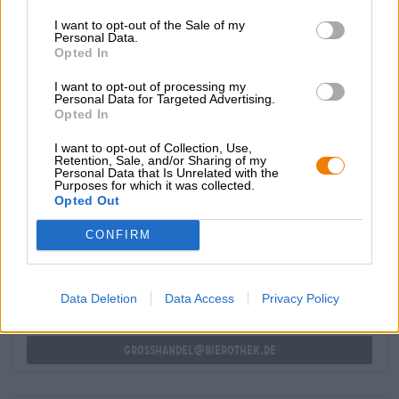
luomuksesta olutarvostelusivustolla ratebeer.com,
I want to opt-out of the Sale of my
emmekä voisi olla enempää samaa mieltä.
Personal Data.
Opted In
Hurley Park tarjoaa täydellisen tasapainon pehmeää
mallasta, mehukkaita hedelmiä ja hapokasta olutta.
I want to opt-out of processing my
Personal Data for Targeted Advertising.
Opted In
I want to opt-out of Collection, Use,
Retention, Sale, and/or Sharing of my
Personal Data that Is Unrelated with the
ILMAINEN OLUTNEUVONTA
Purposes for which it was collected.
Opted Out
Onko sinulla kysyttävää tästä oluesta? Olemme täällä sinua
varten.
CONFIRM
shop@bierothek.de
Data Deletion
Data Access
Privacy Policy
kauppiaat tai ravintoloitsijat
Du willst größere Mengen günstiger einkaufen?
grosshandel@bierothek.de