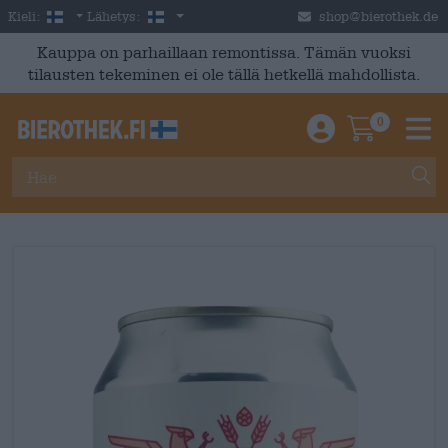
Skip to main content
Finnish
Suomi
Kieli:
Lähetys:
shop@bierothek.de
Kauppa on parhaillaan remontissa. Tämän vuoksi
tilausten tekeminen ei ole tällä hetkellä mahdollista.
0
Einloggen / An
Warenkor
M