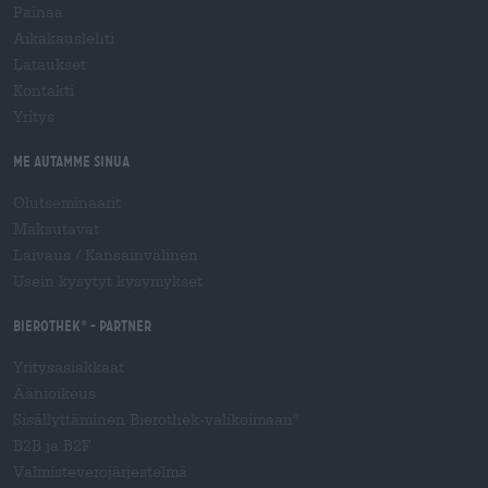
Painaa
Aikakauslehti
Lataukset
Kontakti
Yritys
Me autamme sinua
Olutseminaarit
Maksutavat
Laivaus
/
Kansainvälinen
Usein kysytyt kysymykset
Bierothek
- Partner
®
Yritysasiakkaat
Äänioikeus
Sisällyttäminen Bierothek-valikoimaan
®
B2B ja B2F
Valmisteverojärjestelmä