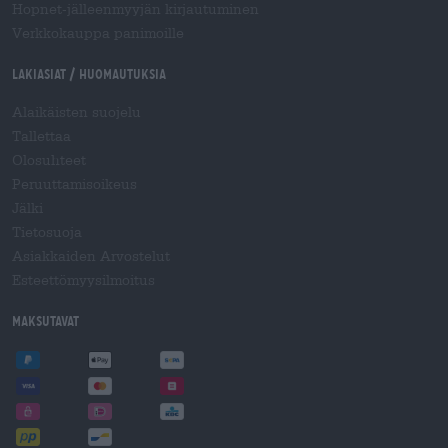
Hopnet-jälleenmyyjän kirjautuminen
Verkkokauppa panimoille
Lakiasiat / Huomautuksia
Alaikäisten suojelu
Tallettaa
Olosuhteet
Peruuttamisoikeus
Jälki
Tietosuoja
Asiakkaiden Arvostelut
Esteettömyysilmoitus
Maksutavat