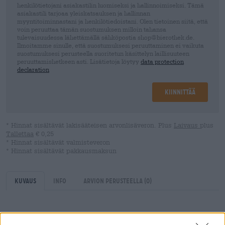
henkilötietojani asiakastilin luomiseksi ja hallinnoimiseksi. Tämä
asiakastili tarjoaa yleiskatsauksen ja hallinnan
myyntitoiminnastani ja henkilötiedoistani. Olen tietoinen siitä, että
voin peruuttaa tämän suostumuksen milloin tahansa
tulevaisuudessa lähettämällä sähköpostia shop@bierothek.de.
Ilmoitamme sinulle, että suostumuksesi peruuttaminen ei vaikuta
suostumuksesi perusteella suoritetun käsittelyn laillisuuteen
peruuttamishetkeen asti. Lisätietoja löytyy
data protection
declaration
Kiinnittää
* Hinnat sisältävät lakisääteisen arvonlisäveron. Plus
Laivaus
plus
Tallettaa
€ 0,25
* Hinnat sisältävät valmisteveron
* Hinnat sisältävät pakkausmaksun
Kuvaus
Info
Arvion perusteella
(0)
Hurley Park ei tietenkään voi puuttua Salisburyn