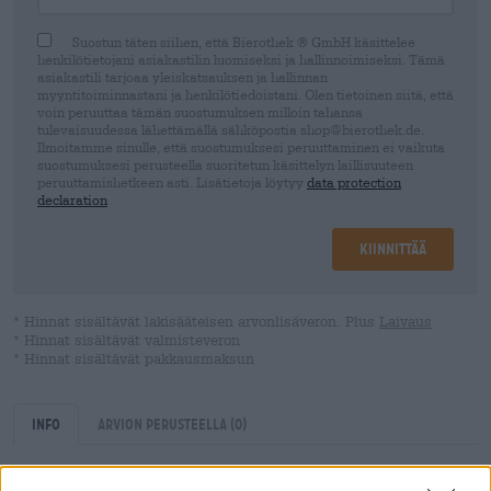
Suostun täten siihen, että Bierothek ® GmbH käsittelee
henkilötietojani asiakastilin luomiseksi ja hallinnoimiseksi. Tämä
asiakastili tarjoaa yleiskatsauksen ja hallinnan
myyntitoiminnastani ja henkilötiedoistani. Olen tietoinen siitä, että
voin peruuttaa tämän suostumuksen milloin tahansa
tulevaisuudessa lähettämällä sähköpostia shop@bierothek.de.
Ilmoitamme sinulle, että suostumuksesi peruuttaminen ei vaikuta
suostumuksesi perusteella suoritetun käsittelyn laillisuuteen
peruuttamishetkeen asti. Lisätietoja löytyy
data protection
declaration
Kiinnittää
* Hinnat sisältävät lakisääteisen arvonlisäveron. Plus
Laivaus
* Hinnat sisältävät valmisteveron
* Hinnat sisältävät pakkausmaksun
Info
Arvion perusteella
(0)
Sisältö