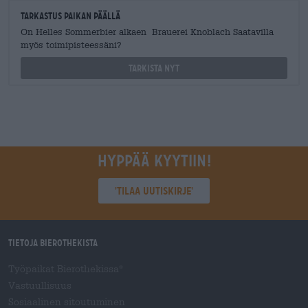
Tarkastus paikan päällä
On Helles Sommerbier alkaen Brauerei Knoblach Saatavilla
myös toimipisteessäni?
Tarkista nyt
Hyppää kyytiin!
'Tilaa uutiskirje'
Tietoja Bierothekista
Työpaikat Bierothekissa
®
Vastuullisuus
Sosiaalinen sitoutuminen