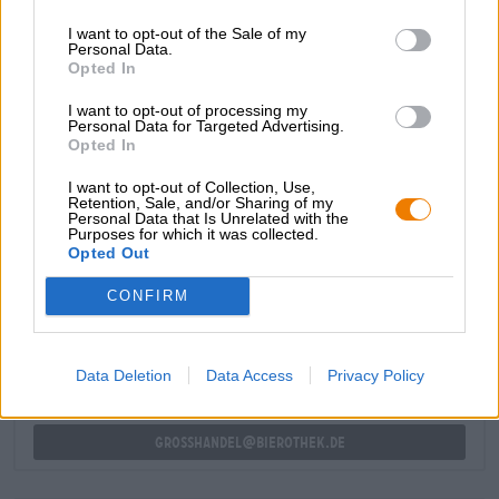
I want to opt-out of the Sale of my
Ingrediantit
Personal Data.
Vesi,
ohramallas
, humala, hiiva
Opted In
Valmistevero
€ 11,13
I want to opt-out of processing my
Personal Data for Targeted Advertising.
Pakkausmaksu
Opted In
€ 3,20
I want to opt-out of Collection, Use,
Retention, Sale, and/or Sharing of my
Personal Data that Is Unrelated with the
Purposes for which it was collected.
ILMAINEN OLUTNEUVONTA
Opted Out
Onko sinulla kysyttävää tästä oluesta? Olemme täällä sinua
varten.
CONFIRM
shop@bierothek.de
Data Deletion
Data Access
Privacy Policy
kauppiaat tai ravintoloitsijat
Du willst größere Mengen günstiger einkaufen?
grosshandel@bierothek.de