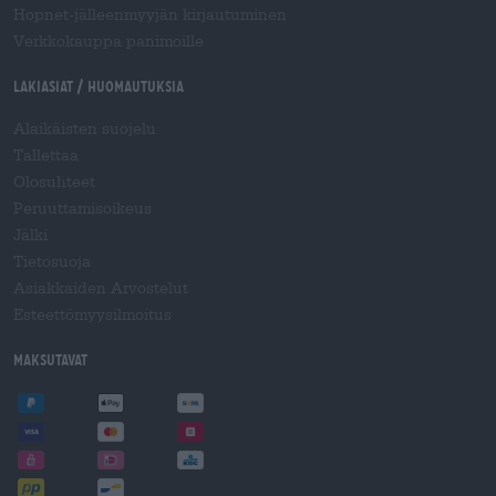
Hopnet-jälleenmyyjän kirjautuminen
Verkkokauppa panimoille
Lakiasiat / Huomautuksia
Alaikäisten suojelu
Tallettaa
Olosuhteet
Peruuttamisoikeus
Jälki
Tietosuoja
Asiakkaiden Arvostelut
Esteettömyysilmoitus
Maksutavat