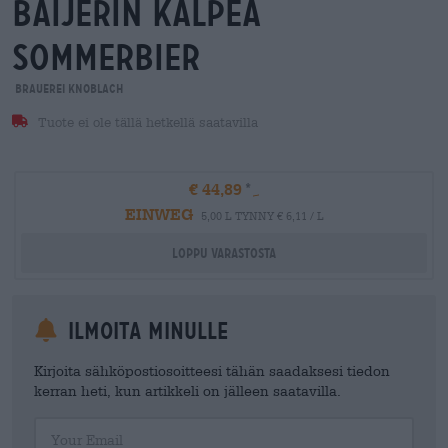
Baijerin kalpea
sommerbier
Brauerei Knoblach
Tuote ei ole tällä hetkellä saatavilla
€ 44,89
EINWEG
5,00 L TYNNY € 6,11 / L
Loppu varastosta
Ilmoita minulle
Kirjoita sähköpostiosoitteesi tähän saadaksesi tiedon
kerran heti, kun artikkeli on jälleen saatavilla.
Your Email