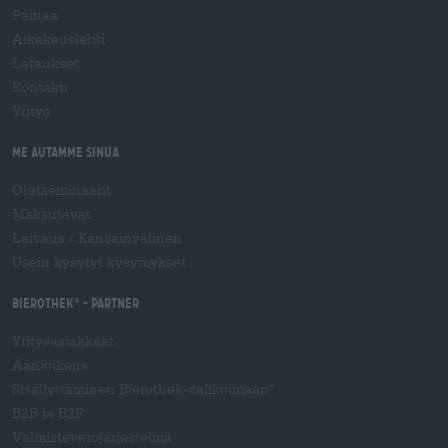
Painaa
Aikakauslehti
Lataukset
Kontakti
Yritys
Me autamme sinua
Olutseminaarit
Maksutavat
Laivaus
/
Kansainvälinen
Usein kysytyt kysymykset
Bierothek
- Partner
®
Yritysasiakkaat
Äänioikeus
Sisällyttäminen Bierothek-valikoimaan
®
B2B ja B2F
Valmisteverojärjestelmä