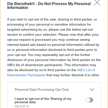
Die Bierothek® -
Do Not Process My Personal
Information
Brauerei
If you wish to opt-out of the sale, sharing to third parties, or
Brauerei Knoblach
processing of your personal or sensitive information for
Bierothekin® tunnus
targeted advertising by us, please use the below opt-out
10285022
section to confirm your selection. Please note that after your
Paino
opt-out request is processed you may continue seeing
4.95kg(4.95kg pakkauksen kanssa)
interest-based ads based on personal information utilized by
us or personal information disclosed to third parties prior to
LMIV
Vastuullinen elintarvikealan toimija (EU)
your opt-out. You may separately opt-out of the further
Brauerei Knoblach, Kremmeldorfer Straße 1, 96123
disclosure of your personal information by third parties on the
Knoblach Deutschland(DE)
IAB’s list of downstream participants. This information may
also be disclosed by us to third parties on the
IAB’s List of
Bierregion
Deutschland
Downstream Participants
that may further disclose it to other
third parties.
Oluen tyyli
frankenin oluet
Personal Data Processing Opt Outs
Olut luokka
5l tynnyri
,
baijerin oluet
,
frankenin oluet
I want to opt-out of the Sharing of my
personal data.
Alkoholipitoisuus
Opted In
4.9 % vol