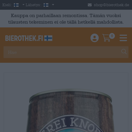
Skip to main content
Finnish
Suomi
Kieli:
Lähetys:
shop@bierothek.de
Kauppa on parhaillaan remontissa. Tämän vuoksi
tilausten tekeminen ei ole tällä hetkellä mahdollista.
0
Einloggen / An
Warenkor
M