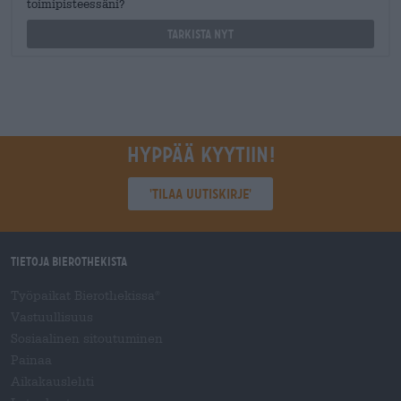
toimipisteessäni?
Tarkista nyt
Hyppää kyytiin!
'Tilaa uutiskirje'
Tietoja Bierothekista
Työpaikat Bierothekissa
®
Vastuullisuus
Sosiaalinen sitoutuminen
Painaa
Aikakauslehti