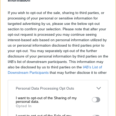
Information
hetkellä tapahtuu ja mitä maailman oluen ystävät
janoavat. Tietysti useimmilla panimoilla on oma tyylinsä,
mutta ne eivät voi täysin paeta trendien sanelua. Ei
If you wish to opt-out of the sale, sharing to third parties, or
ainakaan, jos he haluavat pysyä merkityksellisinä ja
processing of your personal or sensitive information for
menestyvinä.
targeted advertising by us, please use the below opt-out
section to confirm your selection. Please note that after your
Uusimmalla luomuksella, Born To Be Free, Orca Brau
opt-out request is processed you may continue seeing
näyttää meille, että tasapaino oman allekirjoituksen ja
interest-based ads based on personal information utilized by
trendikkään oluen välillä voidaan saavuttaa. Pitkän
us or personal information disclosed to third parties prior to
harkinnan jälkeen Felix vom Endt ja hänen tiiminsä
your opt-out. You may separately opt-out of the further
taipuivat olutfanien painostukseen ja lisäsivät
disclosure of your personal information by third parties on the
valikoimaansa alkoholittoman version. Pysyäkseen
IAB’s list of downstream participants. This information may
uskollisena itselleen, he eivät kuitenkaan tehneet
also be disclosed by us to third parties on the
IAB’s List of
luonteetonta, ei-nonsense-olutta ilman vallankumouksia,
Downstream Participants
that may further disclose it to other
vaan kehittivät yhdessä Freigeist Bierkulturin kanssa
third parties.
juomakelpoisen alle 0,5 % alkoholipitoisen pale alen.
Panimo valmistettiin Vormannin panimossa Hagenissa ja
Personal Data Processing Opt Outs
valmistuksen jälkeen siihen sekoitettiin kirpeä limonadi.
I want to opt-out of the Sharing of my
Yhteistyön alkoholiton Radler tekee vaikutuksen
personal data.
hedelmäisyydellä, sitruunaisella raikkaudella ja
Opted In
humalaisella hapokkuudella, eikä siinä ole monilta
Radlerilta tuttua tahmeaa makeutta. Panimot kutsuvat
I want to opt-out of the Sale of my