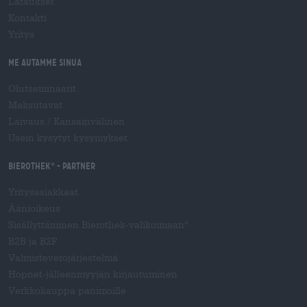
Lataukset
Kontakti
Yritys
Me autamme sinua
Olutseminaarit
Maksutavat
Laivaus
/
Kansainvälinen
Usein kysytyt kysymykset
Bierothek
- Partner
®
Yritysasiakkaat
Äänioikeus
Sisällyttäminen Bierothek-valikoimaan
®
B2B ja B2F
Valmisteverojärjestelmä
Hopnet-jälleenmyyjän kirjautuminen
Verkkokauppa panimoille