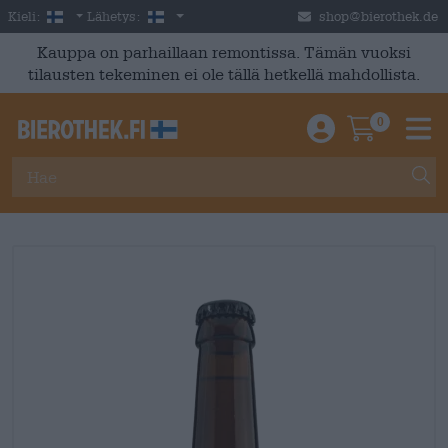
Skip to main content
Finnish
Suomi
Kieli:
Lähetys:
shop@bierothek.de
Kauppa on parhaillaan remontissa. Tämän vuoksi
tilausten tekeminen ei ole tällä hetkellä mahdollista.
0
Einloggen / An
Warenkor
M