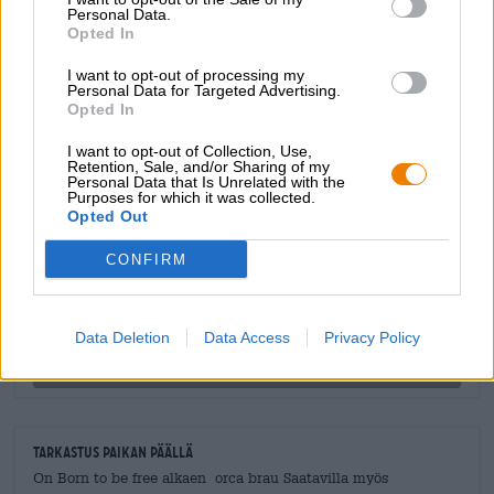
työtä hellästi "olutlimonadiksi" ja nauttivat siitä jään
Personal Data.
Opted In
päällä aurinkoisina päivinä.
I want to opt-out of processing my
Personal Data for Targeted Advertising.
Opted In
I want to opt-out of Collection, Use,
ILMAINEN OLUTNEUVONTA
Retention, Sale, and/or Sharing of my
Personal Data that Is Unrelated with the
Onko sinulla kysyttävää tästä oluesta? Olemme täällä sinua
Purposes for which it was collected.
varten.
Opted Out
shop@bierothek.de
CONFIRM
kauppiaat tai ravintoloitsijat
Du willst größere Mengen günstiger einkaufen?
Data Deletion
Data Access
Privacy Policy
grosshandel@bierothek.de
Tarkastus paikan päällä
On Born to be free alkaen orca brau Saatavilla myös