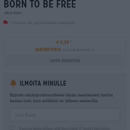
born to be free
orca brau
Tuote ei ole tällä hetkellä saatavilla
€ 3,39
MEHRWEG
0,33 L Pullo € 9,64 / L
Loppu varastosta
Ilmoita minulle
Kirjoita sähköpostiosoitteesi tähän saadaksesi tiedon
kerran heti, kun artikkeli on jälleen saatavilla.
Your Email
Suostun täten siihen, että Bierothek ® GmbH käsittelee