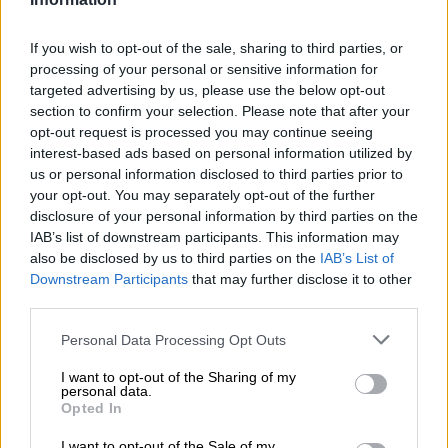
vanhin Altbier-panimo. Panimohistoriamme ulottuu yli
750 vuoden ajalle, joten emme epäile tämän lausunnon
uskottavuutta. Altbier oli alusta asti päivittäisen työn
If you wish to opt-out of the sale, sharing to third parties, or
keskipiste Kraushofissa Korschenbroichissa ja on sitä
processing of your personal or sensitive information for
edelleenkin. Bolten’s Classic Alt valmistetaan
targeted advertising by us, please use the below opt-out
sukupolvelta toiselle siirtyneellä reseptillä, ja se on olut,
section to confirm your selection. Please note that after your
joka muistuttaa eniten panimon keskiaikaisia oluita.
opt-out request is processed you may continue seeing
Toisin kuin monet kilpailijat, Bolten ei käytä väriaineita
interest-based ads based on personal information utilized by
saavuttaakseen klassisen alton syvän ruskean sävyn. Sen
us or personal information disclosed to third parties prior to
sijaan käytetään hienostunutta sekoitusta erilaisista
your opt-out. You may separately opt-out of the further
erikoismaltaista. Maltaista sekoitusta täydentää kaksi
disclosure of your personal information by third parties on the
humalatyyppiä, jotka tasapainottavat vankan
IAB’s list of downstream participants. This information may
perusluonteen ja täydentävät jyvän maukasta makeutta
also be disclosed by us to third parties on the
IAB’s List of
ripauksella raikkautta ja hienovaraista katkeruutta. Omat
Downstream Participants
that may further disclose it to other
hiivakannat ovat vastuussa miedosta 4,9 %
third parties.
alkoholipitoisuudesta.
Personal Data Processing Opt Outs
Boltens Alt on lajissaan perinteinen edustaja, joka
sytytettiin nykypäivään huolellisen hyppimisen kautta.
I want to opt-out of the Sharing of my
Monipuolisen, monimutkaisen ja harmonisen makunsa
personal data.
ansiosta klassikko on palkittu tunnetuissa kilpailuissa ja
Opted In
on suosittu myös Saksan tyypillisten Altbier-alueiden
ulkopuolella.
I want to opt-out of the Sale of my