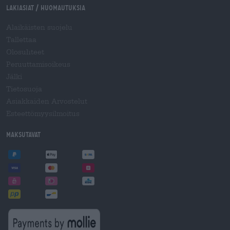
Lakiasiat / Huomautuksia
Alaikäisten suojelu
Tallettaa
Olosuhteet
Peruuttamisoikeus
Jälki
Tietosuoja
Asiakkaiden Arvostelut
Esteettömyysilmoitus
Maksutavat