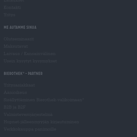
Lataukset
Kontakti
Yritys
Me autamme sinua
Olutseminaarit
Maksutavat
Laivaus
/
Kansainvälinen
Usein kysytyt kysymykset
Bierothek
- Partner
®
Yritysasiakkaat
Äänioikeus
Sisällyttäminen Bierothek-valikoimaan
®
B2B ja B2F
Valmisteverojärjestelmä
Hopnet-jälleenmyyjän kirjautuminen
Verkkokauppa panimoille