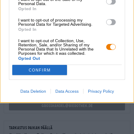
Personal Data.
Omistautuminen, intohimo ja huomio yksityiskohtiin
Opted In
kannattaa – voit nähdä ja maistaa sitä täällä!
I want to opt-out of processing my
Personal Data for Targeted Advertising.
Opted In
I want to opt-out of Collection, Use,
Retention, Sale, and/or Sharing of my
Personal Data that Is Unrelated with the
ILMAINEN OLUTNEUVONTA
Purposes for which it was collected.
Onko sinulla kysyttävää tästä oluesta? Olemme täällä sinua
Opted Out
varten.
shop@bierothek.de
CONFIRM
kauppiaat tai ravintoloitsijat
Data Deletion
Data Access
Privacy Policy
Du willst größere Mengen günstiger einkaufen?
grosshandel@bierothek.de
Tarkastus paikan päällä