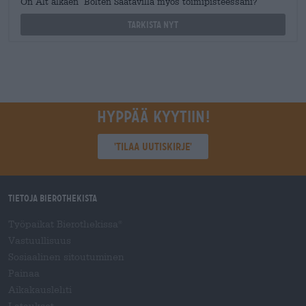
On Alt alkaen Bolten Saatavilla myös toimipisteessäni?
Tarkista nyt
Hyppää kyytiin!
'Tilaa uutiskirje'
Tietoja Bierothekista
Työpaikat Bierothekissa
®
Vastuullisuus
Sosiaalinen sitoutuminen
Painaa
Aikakauslehti