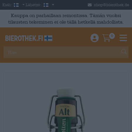
Skip to main content
Finnish
Suomi
Kieli:
Lähetys:
shop@bierothek.de
Kauppa on parhaillaan remontissa. Tämän vuoksi
tilausten tekeminen ei ole tällä hetkellä mahdollista.
0
Einloggen / An
Warenkor
M