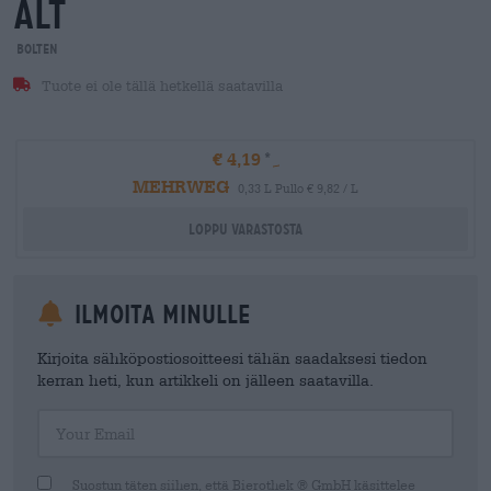
alt
Bolten
Tuote ei ole tällä hetkellä saatavilla
€ 4,19
MEHRWEG
0,33 L Pullo € 9,82 / L
Loppu varastosta
Ilmoita minulle
Kirjoita sähköpostiosoitteesi tähän saadaksesi tiedon
kerran heti, kun artikkeli on jälleen saatavilla.
Your Email
Suostun täten siihen, että Bierothek ® GmbH käsittelee