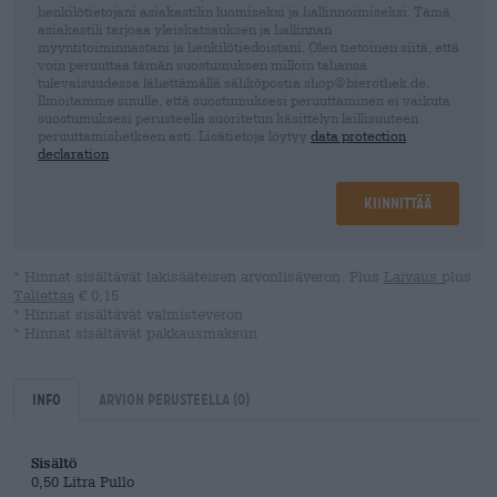
henkilötietojani asiakastilin luomiseksi ja hallinnoimiseksi. Tämä
asiakastili tarjoaa yleiskatsauksen ja hallinnan
myyntitoiminnastani ja henkilötiedoistani. Olen tietoinen siitä, että
voin peruuttaa tämän suostumuksen milloin tahansa
tulevaisuudessa lähettämällä sähköpostia shop@bierothek.de.
Ilmoitamme sinulle, että suostumuksesi peruuttaminen ei vaikuta
suostumuksesi perusteella suoritetun käsittelyn laillisuuteen
peruuttamishetkeen asti. Lisätietoja löytyy
data protection
declaration
Kiinnittää
* Hinnat sisältävät lakisääteisen arvonlisäveron. Plus
Laivaus
plus
Tallettaa
€ 0,15
* Hinnat sisältävät valmisteveron
* Hinnat sisältävät pakkausmaksun
Info
Arvion perusteella
(0)
Sisältö
0,50 Litra Pullo