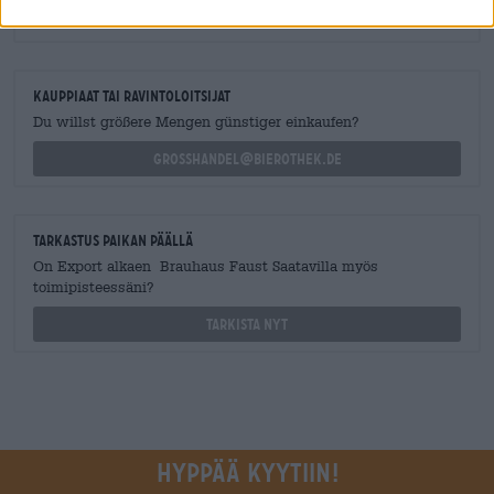
varten.
shop@bierothek.de
kauppiaat tai ravintoloitsijat
Du willst größere Mengen günstiger einkaufen?
grosshandel@bierothek.de
Tarkastus paikan päällä
On Export alkaen Brauhaus Faust Saatavilla myös
toimipisteessäni?
Tarkista nyt
Hyppää kyytiin!