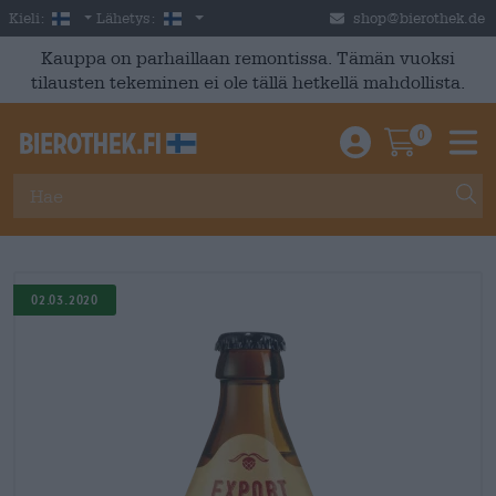
Skip to main content
Finnish
Suomi
Kieli:
Lähetys:
shop@bierothek.de
Kauppa on parhaillaan remontissa. Tämän vuoksi
tilausten tekeminen ei ole tällä hetkellä mahdollista.
0
Einloggen / An
Warenkor
M
02.03.2020