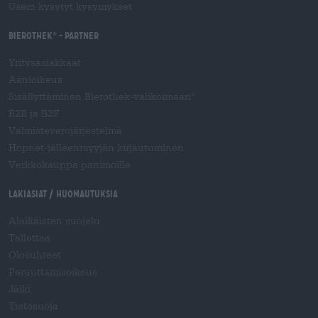
Usein kysytyt kysymykset
Bierothek
- Partner
®
Yritysasiakkaat
Äänioikeus
Sisällyttäminen Bierothek-valikoimaan
®
B2B ja B2F
Valmisteverojärjestelmä
Hopnet-jälleenmyyjän kirjautuminen
Verkkokauppa panimoille
Lakiasiat / Huomautuksia
Alaikäisten suojelu
Tallettaa
Olosuhteet
Peruuttamisoikeus
Jälki
Tietosuoja