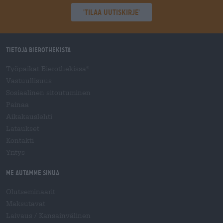
'Tilaa uutiskirje'
Tietoja Bierothekista
Työpaikat Bierothekissa
®
Vastuullisuus
Sosiaalinen sitoutuminen
Painaa
Aikakauslehti
Lataukset
Kontakti
Yritys
Me autamme sinua
Olutseminaarit
Maksutavat
Laivaus
/
Kansainvälinen