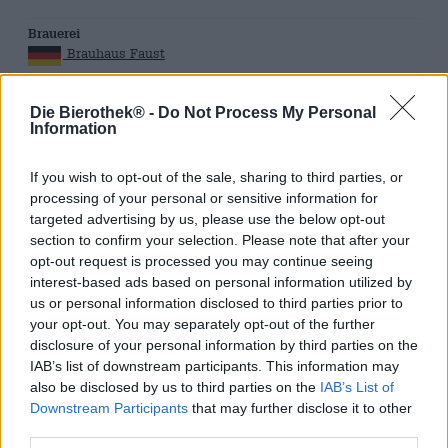
Brauerei
Brauhaus Faust
Bierothekin® tunnus
10020020
Die Bierothek® -
Do Not Process My Personal
Information
EAN
4106120006642
If you wish to opt-out of the sale, sharing to third parties, or
Paino
processing of your personal or sensitive information for
0.5kg(0.88kg pakkauksen kanssa)
targeted advertising by us, please use the below opt-out
Tallettaa
section to confirm your selection. Please note that after your
€ 0.15
opt-out request is processed you may continue seeing
LMIV
interest-based ads based on personal information utilized by
Vastuullinen elintarvikealan toimija (EU)
us or personal information disclosed to third parties prior to
Brauhaus Faust KG, Hauptstraße 219, 63897
your opt-out. You may separately opt-out of the further
Miltenberg Deutschland(DE)
disclosure of your personal information by third parties on the
Bierregion
IAB’s list of downstream participants. This information may
Deutschland
also be disclosed by us to third parties on the
IAB’s List of
Oluen tyyli
Downstream Participants
that may further disclose it to other
saksalaiset lagerit
third parties.