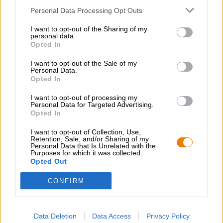
Elintarvikkeiden suositus
Käynnistin
: Naudan carpaccio
Personal Data Processing Opt Outs
Pääruoka
: Grillattua siipikarjaa vihannesten kanssa
Jälkiruoka
: Raskaat kakut
I want to opt-out of the Sharing of my
personal data.
Alkoholipitoisuus
Opted In
5.3 % vol
I want to opt-out of the Sale of my
Katkera yhtenäisyys
Personal Data.
0 IBU
Opted In
Alkuperäinen vierre
0 ° Plato
I want to opt-out of processing my
Personal Data for Targeted Advertising.
Ingrediantit
Opted In
Vesi,
ohramallas
, humala, hiiva
I want to opt-out of Collection, Use,
Valmistevero
Retention, Sale, and/or Sharing of my
€ 1,20
Personal Data that Is Unrelated with the
Purposes for which it was collected.
Pakkausmaksu
Opted Out
€ 0,33
CONFIRM
ILMAINEN OLUTNEUVONTA
Onko sinulla kysyttävää tästä oluesta? Olemme täällä sinua
Data Deletion
Data Access
Privacy Policy