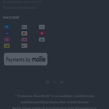
Asiakkaiden Arvostelut
Esteettömyysilmoitus
Maksutavat
Voimassa Bierothek
:n ja kaikkien osallistuvien
®
*
markkinapaikkapanimoiden toimituksissa
Kaikki hinnat sisältävät arvonlisäveron sekä takuumaksun ja