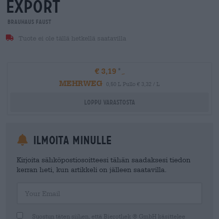
export
Brauhaus Faust
Tuote ei ole tällä hetkellä saatavilla
€ 3,19
MEHRWEG
0,50 L Pullo € 3,32 / L
Loppu varastosta
Ilmoita minulle
Kirjoita sähköpostiosoitteesi tähän saadaksesi tiedon
kerran heti, kun artikkeli on jälleen saatavilla.
Your Email
Suostun täten siihen, että Bierothek ® GmbH käsittelee