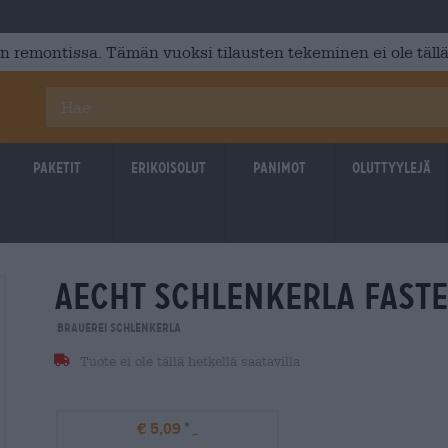
 remontissa. Tämän vuoksi tilausten tekeminen ei ole tällä
Paketit
Erikoisolut
Panimot
Oluttyylejä
aecht schlenkerla fast
Brauerei Schlenkerla
Tuote ei ole tällä hetkellä saatavilla
€ 5,09