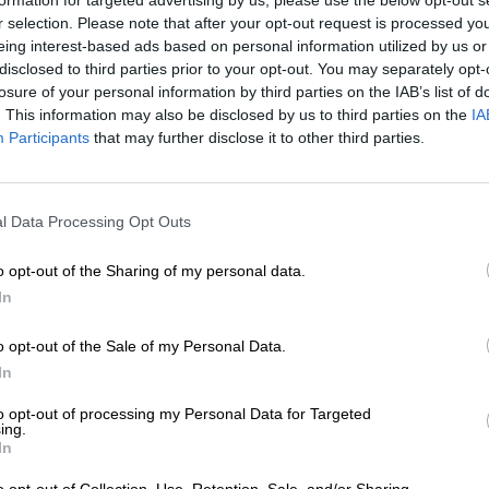
* Hinnat sisältävät valmisteveron
* Hinnat sisältävät pakkausmaksun
r selection. Please note that after your opt-out request is processed y
eing interest-based ads based on personal information utilized by us or
disclosed to third parties prior to your opt-out. You may separately opt-
Kuvaus
Info
Arvion perusteella
(0)
losure of your personal information by third parties on the IAB’s list of
. This information may also be disclosed by us to third parties on the
IA
Participants
that may further disclose it to other third parties.
Olut, joka korvaa melkein kaikesta luopumisen.
Paasto on olennainen osa kristillisiä tapoja ja jopa van
l Data Processing Opt Outs
muinaiset roomalaiset kävivät säännöllisesti paastohoido
bakkanaalisten juomien ja liiallisen hemmottelun elämä
välttämätöntä. Askeettisuutta rakastavat kristityt pidätt
o opt-out of the Sharing of my personal data.
Jotta lihasta ei luopuisi kokonaan tänä puutteen aikana,
In
paastoa. Nerokkaat munkit panivat sitten oluen, joka oli
täydellisesti lihan ja muiden nautintojen puuttumisen.
o opt-out of the Sale of my Personal Data.
In
Erityisen hieno esimerkki tästä panimoperinteestä on B
jo nimetty maailman parhaaksi savusolueksi ja tekee vai
to opt-out of processing my Personal Data for Targeted
maullaan.
ing.
In
Katedraalikaupungin savuinen erikoisuus virtaa lasiin 
ja sen kruunaa uskomaton määrä hienohuokoista vaahto
o opt-out of Collection, Use, Retention, Sale, and/or Sharing