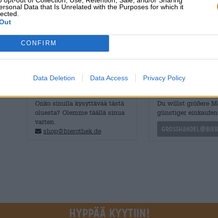
vaahtopäästä nenään leijailee viettelevä savun tuoksu
ersonal Data that Is Unrelated with the Purposes for which it
lected.
savuinen tuoksu saa sinut nauttimaan ensimmäisen kul
Out
upeasti paahdetulla mallasaromilla. Voimakkaat savuiset 
elegantisti aromaattisen pelin.
CONFIRM
Uskomattoman maukasta ja niin täyteläistä, että pärjäis
Data Deletion
Data Access
Privacy Policy
ILMAINEN OLUTNEUVONTA
kauppiaat tai ravinto
Onko sinulla kysyttävää tästä
Du willst größere 
oluesta? Olemme täällä sinua
günstiger einkaufen
varten.
grosshandel@bier
shop@bierothek.de
Hyppää kyytiin!