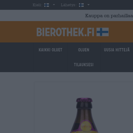
Skip to main content
Finnish
Suomi
Kieli:
Lähetys:
Kauppa on parhaillaan
Kaikki oluet
Oluen
Uusia hittejä
tilauksesi