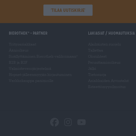
'Tilaa uutiskirje'
Bierothek
- Partner
Lakiasiat / Huomautuksia
®
Yritysasiakkaat
Alaikäisten suojelu
Äänioikeus
Tallettaa
Sisällyttäminen Bierothek-valikoimaan
Olosuhteet
®
B2B ja B2F
Peruuttamisoikeus
Valmisteverojärjestelmä
Jälki
Hopnet-jälleenmyyjän kirjautuminen
Tietosuoja
Verkkokauppa panimoille
Asiakkaiden Arvostelut
Esteettömyysilmoitus