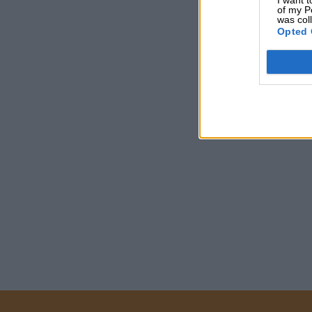
of my P
was col
Opted 