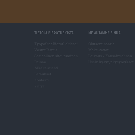
Tietoja Bierothekista
Me autamme sinua
Työpaikat Bierothekissa
Olutseminaarit
®
Vastuullisuus
Maksutavat
Sosiaalinen sitoutuminen
Laivaus
/
Kansainvälinen
Painaa
Usein kysytyt kysymykset
Aikakauslehti
Lataukset
Kontakti
Yritys