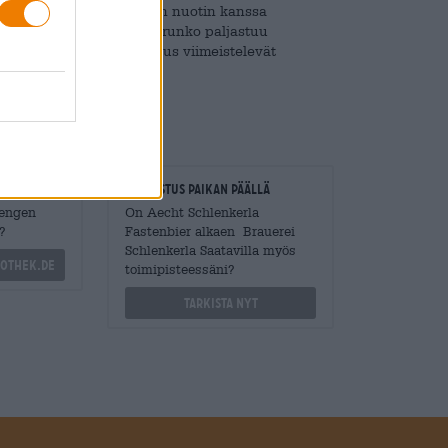
. Yhdessä hienon humalan nuotin kanssa
auksen. Juotuna runsas runko paljastuu
nuotit ja raikas katkeruus viimeistelevät
it ilman kaikkea muuta!
loitsijat
Tarkastus paikan päällä
Mengen
On Aecht Schlenkerla
?
Fastenbier alkaen Brauerei
Schlenkerla Saatavilla myös
othek.de
toimipisteessäni?
Tarkista nyt