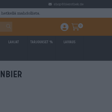
shop@bierothek.de
 hetkellä mahdollista.
0
Einloggen / Anmelden
Warenkorb
Lahjat
Tarjoukset %
laivaus
enbier