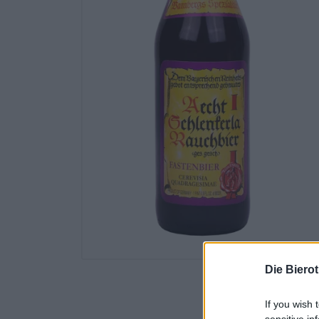
Die Biero
If you wish 
sensitive in