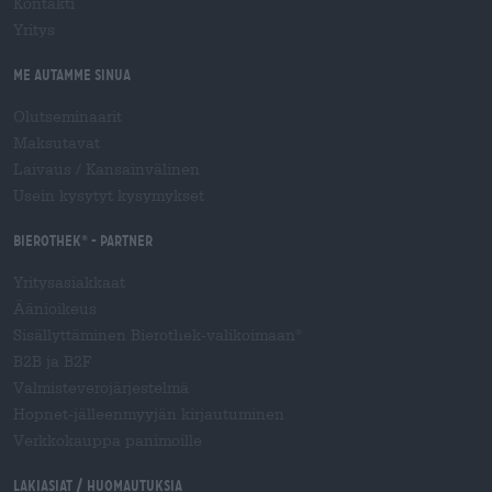
Kontakti
Yritys
Me autamme sinua
Olutseminaarit
Maksutavat
Laivaus
/
Kansainvälinen
Usein kysytyt kysymykset
Bierothek
- Partner
®
Yritysasiakkaat
Äänioikeus
Sisällyttäminen Bierothek-valikoimaan
®
B2B ja B2F
Valmisteverojärjestelmä
Hopnet-jälleenmyyjän kirjautuminen
Verkkokauppa panimoille
Lakiasiat / Huomautuksia