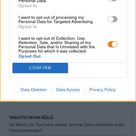
Personal Data.
myöten täynnä hedelmiä ja mausteisia vivahteita.
Opted In
I want to opt-out of processing my
Personal Data for Targeted Advertising.
Opted In
I want to opt-out of Collection, Use,
ILMAINEN OLUTNEUVONTA
Retention, Sale, and/or Sharing of my
Onko sinulla kysyttävää tästä oluesta? Olemme täällä sinua
Personal Data that Is Unrelated with the
Purposes for which it was collected.
varten.
Opted Out
shop@bierothek.de
CONFIRM
kauppiaat tai ravintoloitsijat
Du willst größere Mengen günstiger einkaufen?
Data Deletion
Data Access
Privacy Policy
grosshandel@bierothek.de
Tarkastus paikan päällä
On March On The Farm alkaen Browar Pinta Saatavilla myös
toimipisteessäni?