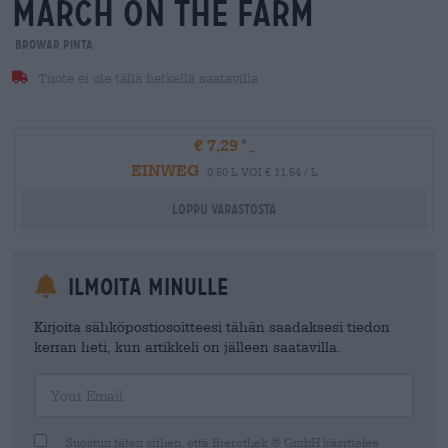
march on the farm
Browar Pinta
Tuote ei ole tällä hetkellä saatavilla
€ 7,29
EINWEG
0,50 L VOI € 11,64 / L
Loppu varastosta
Ilmoita minulle
Kirjoita sähköpostiosoitteesi tähän saadaksesi tiedon
kerran heti, kun artikkeli on jälleen saatavilla.
Your Email
Suostun täten siihen, että Bierothek ® GmbH käsittelee