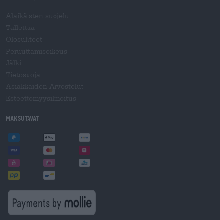
Alaikäisten suojelu
Tallettaa
Olosuhteet
Peruuttamisoikeus
Jälki
Tietosuoja
Asiakkaiden Arvostelut
Esteettömyysilmoitus
Maksutavat