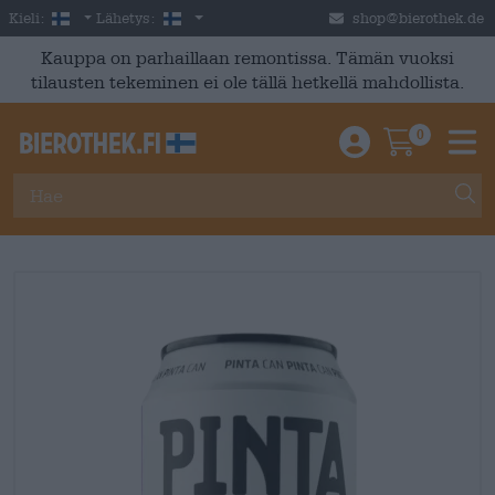
Skip to main content
Finnish
Suomi
Kieli:
Lähetys:
shop@bierothek.de
Kauppa on parhaillaan remontissa. Tämän vuoksi
tilausten tekeminen ei ole tällä hetkellä mahdollista.
0
Einloggen / An
Warenkor
M