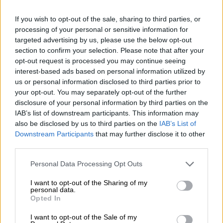
löystyä. Sen jälkeen kun lumikellot ja krookukset
urheilivat päänsä ulos kovaksi jäätyneestä maasta
If you wish to opt-out of the sale, sharing to third parties, or
helmikuussa, maaliskuussa seuraavat squiltit, narsissit,
processing of your personal or sensitive information for
hyasintit, vaahtokarkit, orvokit ja kaikenlaiset muut
targeted advertising by us, please use the below opt-out
varhaiset kukkijat. Jos olet onnekas ja sää suosii, tulee
section to confirm your selection. Please note that after your
ensimmäiset (haaleat) lämpimät päivät ja voit olla ulkona
opt-out request is processed you may continue seeing
yli puoli tuntia ilman, että sinut vetäytyy suoraan takaisin
interest-based ads based on personal information utilized by
kotiin. Ja ensimmäiset asiat tapahtuvat myös
us or personal information disclosed to third parties prior to
puutarhassa: voit aloittaa esiviljelyllä ja kylvää suoraan
penkkiin pakkasenkestäviä kasveja, kuten purjoja, retiisiä
your opt-out. You may separately opt-out of the further
tai pinaattia. Maataloudessa kaikki palaa pikkuhiljaa
disclosure of your personal information by third parties on the
raiteilleen ja ensimmäiset kevätjuhlat lupaavat seuraavan
IAB’s list of downstream participants. This information may
kauden alkamista.
also be disclosed by us to third parties on the
IAB’s List of
Downstream Participants
that may further disclose it to other
Puolalainen Browar Pinta toivottaa kevään tervetulleeksi
third parties.
kevyellä ja hilseilevällä sessiokaudella. Vuonna 2023
panimotiimi haluaa keskittyä enemmän monipuolisen
Personal Data Processing Opt Outs
sessiooluen valmistukseen ja esittelee meille suoran hitin
March on the Farmilla.
I want to opt-out of the Sharing of my
personal data.
Märzensud perustuu tyylillisesti Belgian Saisoniin, ja sitä
Opted In
on humalattu lajikkeilla Idaho 7, Azacca, Centennial ja El
I want to opt-out of the Sale of my
Dorado. Tuloksena on kuiva luonne, joka on ääriään