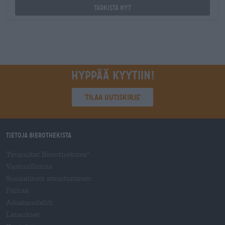
Tarkista nyt
Hyppää kyytiin!
'Tilaa uutiskirje'
Tietoja Bierothekista
Työpaikat Bierothekissa
®
Vastuullisuus
Sosiaalinen sitoutuminen
Painaa
Aikakauslehti
Lataukset