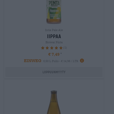
Intia Pale Ale
iippaa
Browar Pinta
(1)
100%
€ 7,49
EINWEG
0,50 L Pullo - € 14,98 / LTR
Loppuunmyyty