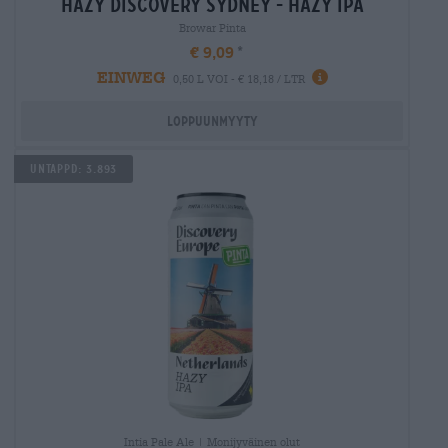
hazy discovery sydney - hazy ipa
Browar Pinta
€ 9,09
EINWEG
0,50 L VOI - € 18,18 / LTR
Loppuunmyyty
Untappd: 3.893
Intia Pale Ale | Monijyväinen olut