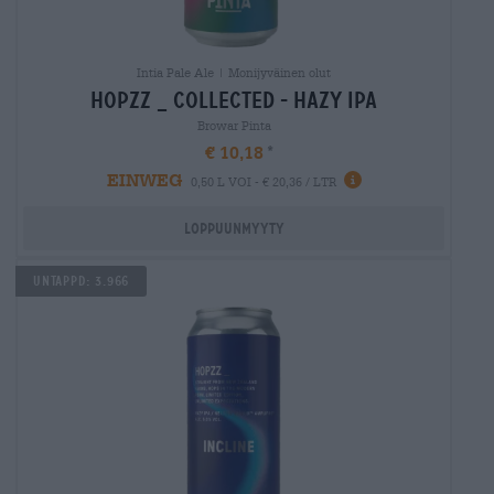
Intia Pale Ale | Monijyväinen olut
hopzz _ collected - hazy ipa
Browar Pinta
€ 10,18
EINWEG
0,50 L VOI - € 20,36 / LTR
Loppuunmyyty
Untappd: 3.966