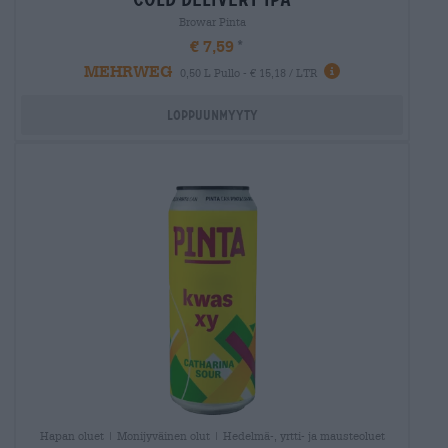
Browar Pinta
€ 7,59
MEHRWEG
0,50 L Pullo - € 15,18 / LTR
Loppuunmyyty
Hapan oluet | Monijyväinen olut | Hedelmä-, yrtti- ja mausteoluet