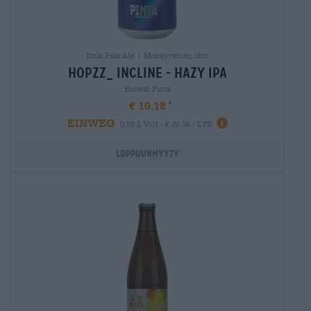
Intia Pale Ale | Monijyväinen olut
hopzz_ incline - hazy ipa
Browar Pinta
€ 10,18
EINWEG
0,50 L VOI - € 20,36 / LTR
Loppuunmyyty