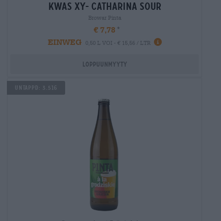
kwas xy- catharina sour
Browar Pinta
€ 7,78
EINWEG
0,50 L VOI - € 15,56 / LTR
Loppuunmyyty
Untappd: 3.516