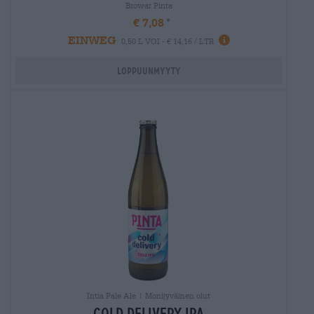
Browar Pinta
€ 7,08
EINWEG
0,50 L VOI - € 14,16 / LTR
Loppuunmyyty
Intia Pale Ale | Monijyväinen olut
cold delivery ipa