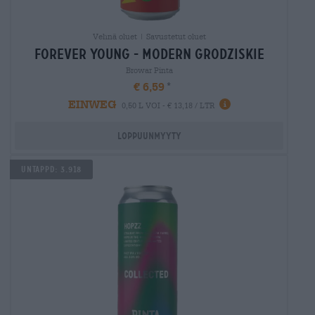
Vehnä oluet | Savustetut oluet
forever young - modern grodziskie
Browar Pinta
€ 6,59
EINWEG
0,50 L VOI - € 13,18 / LTR
Loppuunmyyty
Untappd: 3.918