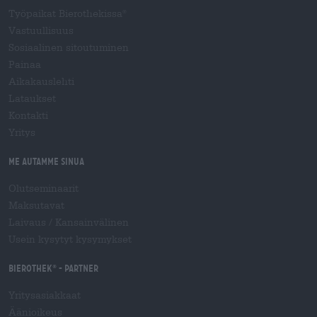
Työpaikat Bierothekissa
®
Vastuullisuus
Sosiaalinen sitoutuminen
Painaa
Aikakauslehti
Lataukset
Kontakti
Yritys
Me autamme sinua
Olutseminaarit
Maksutavat
Laivaus
/
Kansainvälinen
Usein kysytyt kysymykset
Bierothek
- Partner
®
Yritysasiakkaat
Äänioikeus