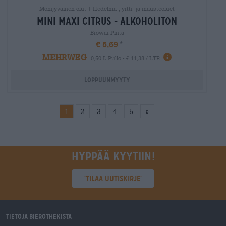
Monijyväinen olut | Hedelmä-, yrtti- ja mausteoluet
mini maxi citrus - alkoholiton
Browar Pinta
€ 5,69
MEHRWEG
0,50 L Pullo - € 11,38 / LTR
Loppuunmyyty
1
2
3
4
5
»
Hyppää kyytiin!
'Tilaa uutiskirje'
Tietoja Bierothekista