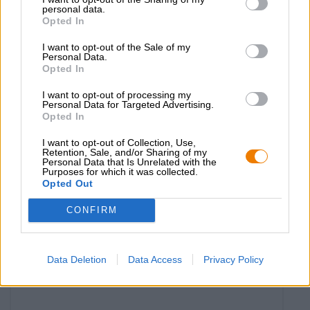
personal data.
Opted In
I want to opt-out of the Sale of my
Personal Data.
Opted In
I want to opt-out of processing my
Personal Data for Targeted Advertising.
Opted In
I want to opt-out of Collection, Use,
UK/US Ales
Retention, Sale, and/or Sharing of my
Personal Data that Is Unrelated with the
dyniamit! pumpkin ale
Purposes for which it was collected.
Opted Out
Browar Pinta
(2)
100%
CONFIRM
€ 7,48
EINWEG
0,50 L Pullo - € 14,96 / LTR
Data Deletion
Data Access
Privacy Policy
Loppuunmyyty