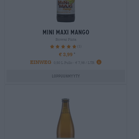
mini maxi mango
Browar Pinta
(1)
100%
€ 3,99
EINWEG
0,50 L Pullo - € 7,98 / LTR
Loppuunmyyty