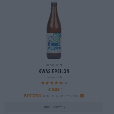
Hapan oluet
kwas epsilon
Browar Pinta
(1)
100%
€ 6,89
EINWEG
0,50 L Pullo - € 13,78 / LTR
Loppuunmyyty