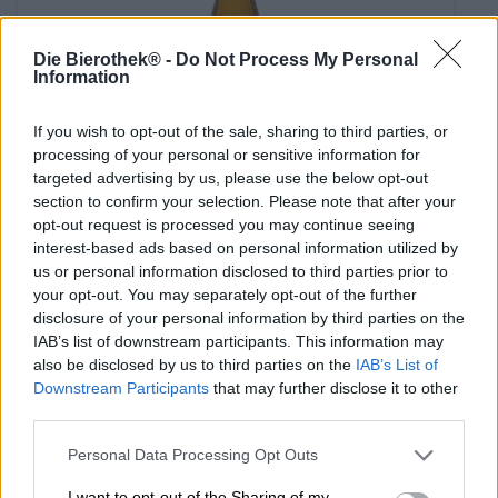
Die Bierothek® -
Do Not Process My Personal
Information
If you wish to opt-out of the sale, sharing to third parties, or
processing of your personal or sensitive information for
targeted advertising by us, please use the below opt-out
section to confirm your selection. Please note that after your
a ja pale ale
opt-out request is processed you may continue seeing
interest-based ads based on personal information utilized by
Browar Pinta
us or personal information disclosed to third parties prior to
(4)
95%
your opt-out. You may separately opt-out of the further
€ 6,19
disclosure of your personal information by third parties on the
EINWEG
0,50 L Pullo - € 12,38 / LTR
IAB’s list of downstream participants. This information may
also be disclosed by us to third parties on the
IAB’s List of
Loppuunmyyty
Downstream Participants
that may further disclose it to other
third parties.
01.07.2025
Personal Data Processing Opt Outs
I want to opt-out of the Sharing of my