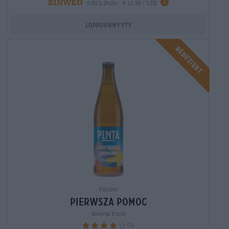
EINWEG
0,50 L Pullo - € 12,98 / LTR
Loppuunmyyty
Reduziert
Pilsner
pierwsza pomoc
Browar Pinta
(3)
86.67%