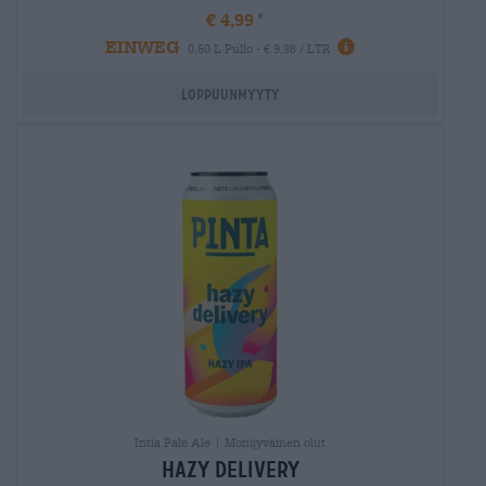
€ 4,99
EINWEG
0,50 L Pullo - € 9,98 / LTR
Loppuunmyyty
Intia Pale Ale | Monijyväinen olut
hazy delivery