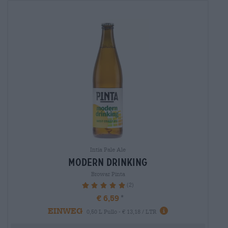
Intia Pale Ale
modern drinking
Browar Pinta
(2)
100%
€ 6,59
EINWEG
0,50 L Pullo - € 13,18 / LTR