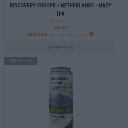
discovery europe - netherlands - hazy
ipa
Browar Pinta
€ 8,69
EINWEG
0,50 L VOI - € 17,38 / LTR
Loppuunmyyty
Untappd: 3.871