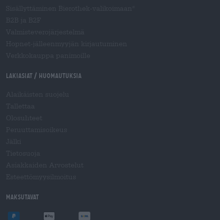
Sisällyttäminen Bierothek-valikoimaan
®
B2B ja B2F
Valmisteverojärjestelmä
Hopnet-jälleenmyyjän kirjautuminen
Verkkokauppa panimoille
Lakiasiat / Huomautuksia
Alaikäisten suojelu
Tallettaa
Olosuhteet
Peruuttamisoikeus
Jälki
Tietosuoja
Asiakkaiden Arvostelut
Esteettömyysilmoitus
Maksutavat