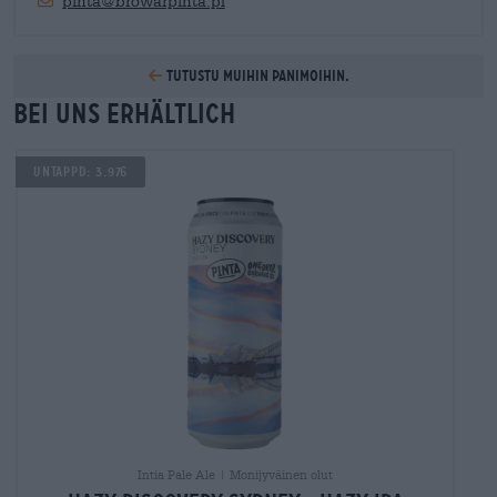
pinta@browarpinta.pl
Tutustu muihin panimoihin.
Bei uns erhältlich
Untappd: 3.976
Intia Pale Ale | Monijyväinen olut