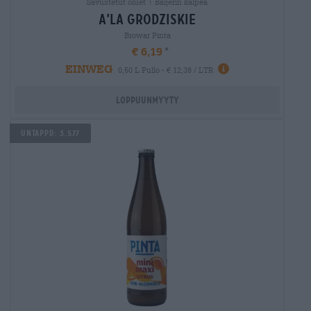
Savustetut oluet | Baijerin kalpea
a’la grodziskie
Browar Pinta
€ 6,19
EINWEG
0,50 L Pullo - € 12,38 / LTR
Loppuunmyyty
Untappd: 3.577