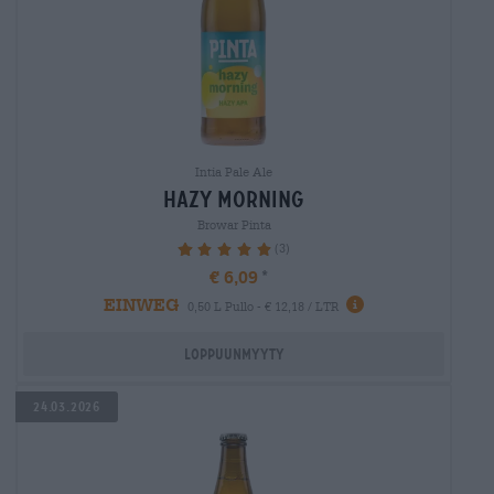
Intia Pale Ale
hazy morning
Browar Pinta
(3)
100%
€ 6,09
EINWEG
0,50 L Pullo - € 12,18 / LTR
Loppuunmyyty
24.03.2026