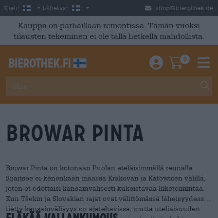
Skip to main content
Finnish
Suomi
Kieli:
Lähetys:
shop@bierothek.de
Kauppa on parhaillaan remontissa. Tämän vuoksi
tilausten tekeminen ei ole tällä hetkellä mahdollista.
0
Einloggen / An
Warenkor
M
Browar Pinta
Browar Pinta on kotonaan Puolan eteläisimmällä reunalla.
Sijaitsee ei-kenenkään maassa Krakovan ja Katowicen välillä,
joten et odottaisi kansainvälisesti kukoistavaa liiketoimintaa.
Kun Tšekin ja Slovakian rajat ovat välittömässä läheisyydessä,
tietty kansainvälisyys on ajateltavissa, mutta uteliaisuuden