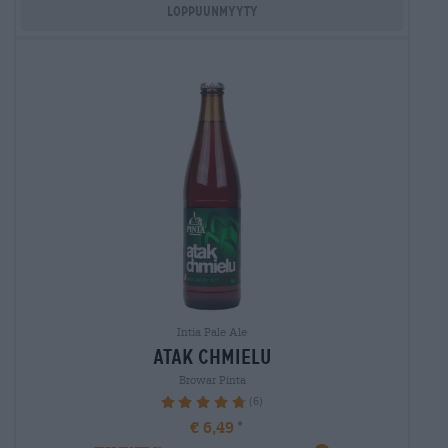
Loppuunmyyty
Intia Pale Ale
atak chmielu
Browar Pinta
(6)
96.67%
€ 6,49