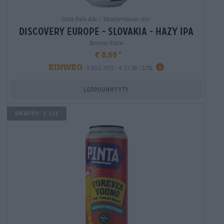
Intia Pale Ale | Monijyväinen olut
discovery europe - slovakia - hazy ipa
Browar Pinta
€ 8,69
EINWEG
0,50 L VOI - € 17,38 / LTR
Loppuunmyyty
Untappd: 3.553