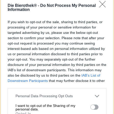
otti ruusunväriset lasit kirjaimellisesti ja loi oluen, joka ei
Die Bierothek® -
Do Not Process My Personal
vain näytä kukkaiselta, vaan sisältää myös todellisia
Information
kukkia.
Hänen luomuksensa on nimeltään Pink Toten, ja se lainaa
If you wish to opt-out of the sale, sharing to third parties, or
voimakkaan värinsä sekä kukkaisen ja hedelmäisen maun
processing of your personal or sensitive information for
punaisen hibiskuksen kukasta. Tämä eksoottinen
targeted advertising by us, please use the below opt-out
ainesosa värjää juoman syvän punaiseksi ja antaa sille
section to confirm your selection. Please note that after your
tuoksun, jossa yhdistyvät kukkavihjeet hedelmäiseen
opt-out request is processed you may continue seeing
hapokkuuteen ja mehukkaaseen makeuteen. Hibiskuksen
interest-based ads based on personal information utilized by
tuoksu harmonisoituu ihanasti käytettyjen
us or personal information disclosed to third parties prior to
humalalajikkeiden luonteen kanssa: Nelson Sauvin tuo
your opt-out. You may separately opt-out of the further
olueseen hapan hedelmäisyyttä sekä valkoisten
disclosure of your personal information by third parties on the
hedelmien ja viinirypäleiden vivahteita, kun taas HBC 630
IAB’s list of downstream participants. This information may
tuo monimutkaiset marjasävyt ja kermaisen makeuden,
also be disclosed by us to third parties on the
IAB’s List of
jossa on aavistus karamellia.
Downstream Participants
that may further disclose it to other
Pink Totem on epätavallinen India Pale Ale, joka loihtii
third parties.
huiman 9,5 % alkoholipitoisuuden lisäksi lasiin
vadelmanpunaisen värin ja herkän rosé-vaahtopään.
Personal Data Processing Opt Outs
Tuoksu ja maku muodostavat aistillisen sinfonian, jolle on
I want to opt-out of the Sharing of my
ominaista karpalot, metsämarjat, kermaiset vivahteet,
personal data.
herkästi sulava karamelli, valkoiset viinirypäleet ja
Opted In