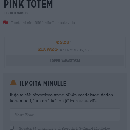
pink totem
Les Intenables
Tuote ei ole tällä hetkellä saatavilla
€ 9,58
EINWEG
0,44 L VOI € 16,93 / L
Loppu varastosta
Ilmoita minulle
Kirjoita sähköpostiosoitteesi tähän saadaksesi tiedon
kerran heti, kun artikkeli on jälleen saatavilla.
Your Email
Suostun täten siihen, että Bierothek ® GmbH käsittelee