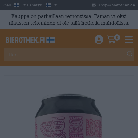
Skip to main content
Finnish
Suomi
Kieli:
Lähetys:
shop@bierothek.de
Kauppa on parhaillaan remontissa. Tämän vuoksi
tilausten tekeminen ei ole tällä hetkellä mahdollista.
0
Einloggen / An
Warenkor
M