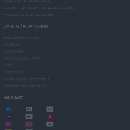
Valmisteverojärjestelmä
Hopnet-jälleenmyyjän kirjautuminen
Verkkokauppa panimoille
Lakiasiat / Huomautuksia
Alaikäisten suojelu
Tallettaa
Olosuhteet
Peruuttamisoikeus
Jälki
Tietosuoja
Asiakkaiden Arvostelut
Esteettömyysilmoitus
Maksutavat