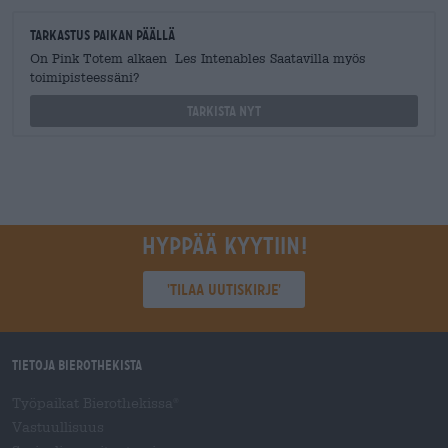
Tarkastus paikan päällä
On Pink Totem alkaen Les Intenables Saatavilla myös
toimipisteessäni?
Tarkista nyt
Hyppää kyytiin!
'Tilaa uutiskirje'
Tietoja Bierothekista
Työpaikat Bierothekissa
®
Vastuullisuus