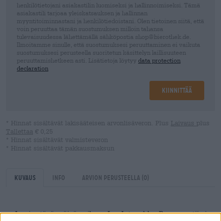
henkilötietojani asiakastilin luomiseksi ja hallinnoimiseksi. Tämä
asiakastili tarjoaa yleiskatsauksen ja hallinnan
myyntitoiminnastani ja henkilötiedoistani. Olen tietoinen siitä, että
voin peruuttaa tämän suostumuksen milloin tahansa
tulevaisuudessa lähettämällä sähköpostia shop@bierothek.de.
Ilmoitamme sinulle, että suostumuksesi peruuttaminen ei vaikuta
suostumuksesi perusteella suoritetun käsittelyn laillisuuteen
peruuttamishetkeen asti. Lisätietoja löytyy
data protection
declaration
Kiinnittää
* Hinnat sisältävät lakisääteisen arvonlisäveron. Plus
Laivaus
plus
Tallettaa
€ 0,25
* Hinnat sisältävät valmisteveron
* Hinnat sisältävät pakkausmaksun
Kuvaus
Info
Arvion perusteella
(0)
Juuri ystävänpäivän aikaan Les Intenables Breweryn tiimi