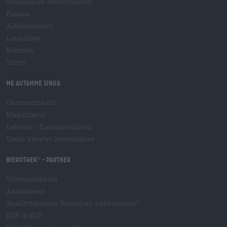
Sosiaalinen sitoutuminen
Painaa
Aikakauslehti
Lataukset
Kontakti
Yritys
Me autamme sinua
Olutseminaarit
Maksutavat
Laivaus
/
Kansainvälinen
Usein kysytyt kysymykset
Bierothek
- Partner
®
Yritysasiakkaat
Äänioikeus
Sisällyttäminen Bierothek-valikoimaan
®
B2B ja B2F