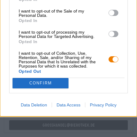
kukkaelementit. Makeus, hapokkuus ja katkeruus ovat
taitavasti tasapainotettuja ja tasoittavat makuhermoja.
I want to opt-out of the Sale of my
Personal Data.
Koska olut kertoo enemmän kuin tuhat sanaa,
Opted In
suosittelemme tätä tyylikästä olutta matkamuistoksi tai
lahjaksi seuraavaan juhlaan!
I want to opt-out of processing my
Personal Data for Targeted Advertising.
Opted In
I want to opt-out of Collection, Use,
Retention, Sale, and/or Sharing of my
Personal Data that Is Unrelated with the
Purposes for which it was collected.
ILMAINEN OLUTNEUVONTA
Opted Out
Onko sinulla kysyttävää tästä oluesta? Olemme täällä sinua
varten.
CONFIRM
shop@bierothek.de
Data Deletion
Data Access
Privacy Policy
kauppiaat tai ravintoloitsijat
Du willst größere Mengen günstiger einkaufen?
grosshandel@bierothek.de