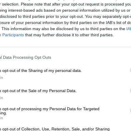
* Hinnat sisältävät lakisääteisen arvonlisäveron. Plus
Laivaus
p
r selection. Please note that after your opt-out request is processed y
* Hinnat sisältävät valmisteveron
eing interest-based ads based on personal information utilized by us or
* Hinnat sisältävät pakkausmaksun
disclosed to third parties prior to your opt-out. You may separately opt-
losure of your personal information by third parties on the IAB’s list of
. This information may also be disclosed by us to third parties on the
IA
Kuvaus
Info
Arvion perusteella
(2)
Participants
that may further disclose it to other third parties.
Yuzu on hedelmä, joka on löytänyt tiensä eurooppalaise
Sitrushedelmiä on käytetty aasialaisessa keittiössä tuhan
l Data Processing Opt Outs
monimutkaisen, monikerroksisen aromin vuoksi. Pienen
kirkkaan keltaista kuorta käytetään pääasiassa, kuoren
o opt-out of the Sharing of my personal data.
katkeraa ja siksi käyttökelvoton.
In
Käsityöpanimot ovat tunnettuja halukkuudestaan kokeilla 
että yuzu
on jo löytänyt tiensä käsityöolutteollisuuteen
.
o opt-out of the Sale of my Personal Data.
harmonisoituu ihanasti monentyyppisten humalan aromien 
In
eleganssia.
to opt-out of processing my Personal Data for Targeted
Kanadalainen panimo Steamworks hyödyntää yuzun omi
ing.
In
täydentävät goen klassista aromia yuzun happamalla hed
oluterikoisuuteen, jolla on suuri virkistyspotentiaali. St
o opt-out of Collection, Use, Retention, Sale, and/or Sharing
kristallinkirkkaalla, kiiltävällä kullan sävyllä ja on kori