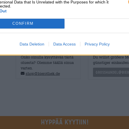
ersonal Data that Is Unrelated with the Purposes for which it
valkoista vaahtoa. Tuoksussa oluessa on mausteisia sit
lected.
seuraa jalkaa ja siinä on herkästi hapan yuzua, kukkah
Out
hiivaa. Runsas annos suolaa täydentää makuja.
CONFIRM
Data Deletion
Data Access
Privacy Policy
ILMAINEN OLUTNEUVONTA
kauppiaat tai ravinto
Onko sinulla kysyttävää tästä
Du willst größere 
oluesta? Olemme täällä sinua
günstiger einkaufen
varten.
grosshandel@bier
shop@bierothek.de
Hyppää kyytiin!