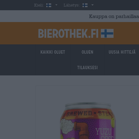
Skip to main content
Finnish
Suomi
Kieli:
Lähetys:
Kauppa on parhaillaan
Kaikki oluet
Oluen
Uusia hittejä
tilauksesi