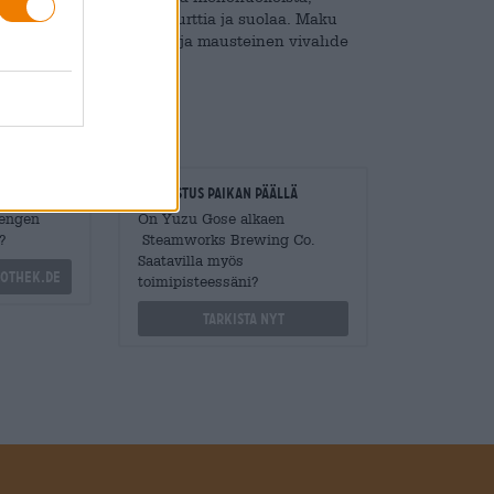
rushedelmiä, luonnonjogurttia ja suolaa. Maku
umalaa, kevyttä mallasta ja mausteinen vivahde
loitsijat
Tarkastus paikan päällä
Mengen
On Yuzu Gose alkaen
?
Steamworks Brewing Co.
Saatavilla myös
othek.de
toimipisteessäni?
Tarkista nyt