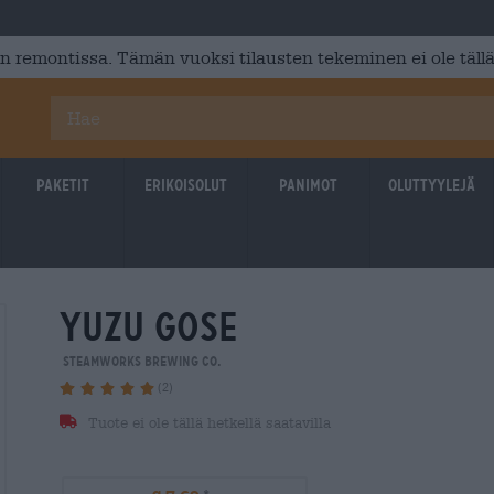
 remontissa. Tämän vuoksi tilausten tekeminen ei ole tällä
Paketit
Erikoisolut
Panimot
Oluttyylejä
yuzu gose
Steamworks Brewing Co.
(2)
Tuote ei ole tällä hetkellä saatavilla