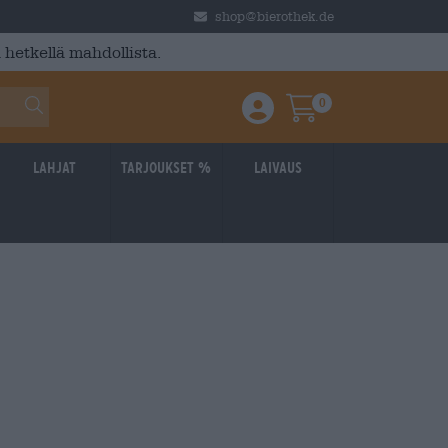
shop@bierothek.de
 hetkellä mahdollista.
0
Einloggen / Anmelden
Warenkorb
Lahjat
Tarjoukset %
laivaus