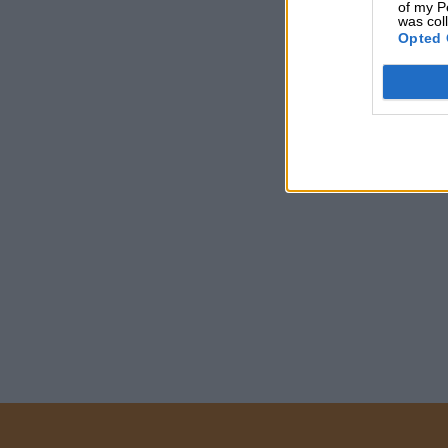
of my P
was col
Opted 