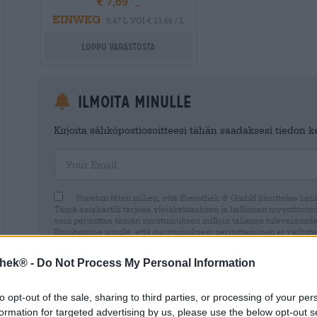
€ 7,69
EINWEG
0,47 L VOI € 13,66 / L
Loppu varastosta
Ilmoita minulle
Kirjoita sähköpostiosoitteesi tähän saadaksesi tiedon ker
Your Email
Suostun täten siihen, että Bierothek ® GmbH käsittelee henki
Tämä asiakastili tarjoaa yleiskatsauksen ja hallinnan myyntitoimin
voin peruuttaa tämän suostumuksen milloin tahansa tulevaisuude
Ilmoitamme sinulle, että suostumuksesi peruuttaminen ei vaikuta
laillisuuteen peruuttamishetkeen asti. Lisätietoja löytyy
data prot
thek® -
Do Not Process My Personal Information
to opt-out of the sale, sharing to third parties, or processing of your per
formation for targeted advertising by us, please use the below opt-out s