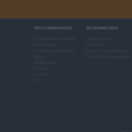
Tietoja Bierothekista
Me autamme sinua
Työpaikat Bierothekissa
Olutseminaarit
®
Vastuullisuus
Maksutavat
Sosiaalinen sitoutuminen
Laivaus
/
Kansainvälinen
Painaa
Usein kysytyt kysymykset
Aikakauslehti
Lataukset
Kontakti
Yritys
Voima