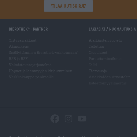
'Tilaa uutiskirje'
Bierothek
- Partner
Lakiasiat / Huomautuksia
®
Yritysasiakkaat
Alaikäisten suojelu
Äänioikeus
Tallettaa
Sisällyttäminen Bierothek-valikoimaan
Olosuhteet
®
B2B ja B2F
Peruuttamisoikeus
Valmisteverojärjestelmä
Jälki
Hopnet-jälleenmyyjän kirjautuminen
Tietosuoja
Verkkokauppa panimoille
Asiakkaiden Arvostelut
Esteettömyysilmoitus
ssa Bierothek
:n ja kaikkien osallistuvien markkinapaikkapanimoiden toimit
®