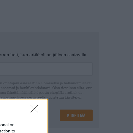
ran heti, kun artikkeli on jälleen saatavilla.
lötietojani asiakastilin luomiseksi ja hallinnoimiseksi.
nastani ja henkilötiedoistani. Olen tietoinen siitä, että
ssa lähettämällä sähköpostia shop@bierothek.de.
 suostumuksesi perusteella suoritetun käsittelyn
ection declaration
Kiinnittää
sonal or
ection to