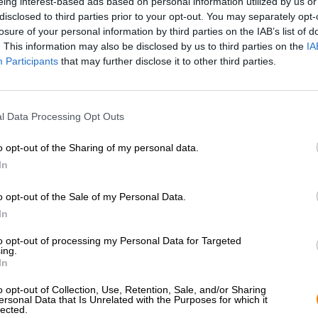
eing interest-based ads based on personal information utilized by us or
* Hinnat sisältävät valmisteveron
* Hinnat sisältävät pakkausmaksun
disclosed to third parties prior to your opt-out. You may separately opt-
losure of your personal information by third parties on the IAB’s list of
. This information may also be disclosed by us to third parties on the
IA
Kuvaus
Info
Arvion perusteella
(0)
Participants
that may further disclose it to other third parties.
Oluttyyli: American Golden Ale
l Data Processing Opt Outs
Vienti on keskeinen tekijä oluen historiassa. Tarve lähe
siirtomaille muodosti tämän päivän käsityöoluen perust
o opt-out of the Sharing of my personal data.
siirtomaahallitsijoiden valtaan tuloa olut mukautettiin k
In
keskiajalla, jotta he voisivat myydä ohramehuaan paitsi 
oluita, joita voitiin kuljettaa pitkiä matkoja pidemmän s
o opt-out of the Sale of my Personal Data.
In
Shipyardin Export Ale on olut, jota ei alun perin tarvi
panimomenetelmästään: se valmistettiin englantilaisen 
to opt-out of processing my Personal Data for Targeted
telakan debyyteistä ja yksi oluista, joihin panimon menes
ing.
raaka-aineita ja ripaus amerikkalaista itseluottamusta h
In
yleisöä vielä tänäkin päivänä onnistuneella mallasmake
vinkeillä.
o opt-out of Collection, Use, Retention, Sale, and/or Sharing
ersonal Data that Is Unrelated with the Purposes for which it
lected.
Shipyards Export on sileä olut, jolla on harmoninen luon