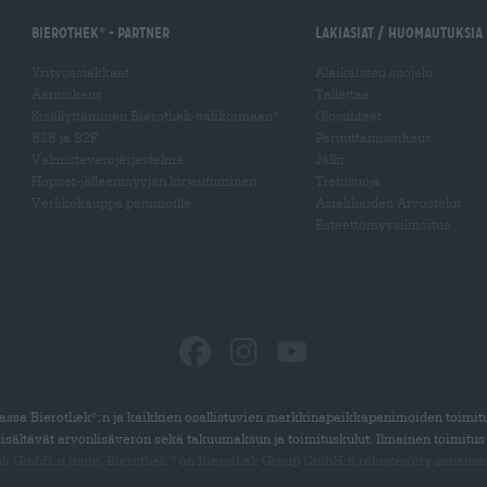
Bierothek
- Partner
Lakiasiat / Huomautuksia
®
Yritysasiakkaat
Alaikäisten suojelu
Äänioikeus
Tallettaa
Sisällyttäminen Bierothek-valikoimaan
Olosuhteet
®
B2B ja B2F
Peruuttamisoikeus
Valmisteverojärjestelmä
Jälki
Hopnet-jälleenmyyjän kirjautuminen
Tietosuoja
Verkkokauppa panimoille
Asiakkaiden Arvostelut
Esteettömyysilmoitus
ssa Bierothek
:n ja kaikkien osallistuvien markkinapaikkapanimoiden toimit
®
sisältävät arvonlisäveron sekä takuumaksun ja toimituskulut. Ilmainen toimitus
ek GmbH:n tuote. Bierothek
on Bierothek
Group GmbH:n rekisteröity sanamer
®