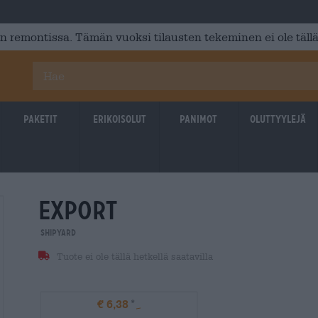
 remontissa. Tämän vuoksi tilausten tekeminen ei ole tällä
Paketit
Erikoisolut
Panimot
Oluttyylejä
export
Shipyard
Tuote ei ole tällä hetkellä saatavilla
€ 6,38