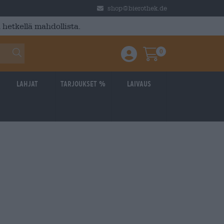
shop@bierothek.de
 hetkellä mahdollista.
0
Einloggen / Anmelden
Warenkorb
Lahjat
Tarjoukset %
laivaus