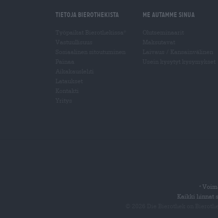
Tietoja Bierothekista
Me autamme sinua
Työpaikat Bierothekissa
Olutseminaarit
®
Vastuullisuus
Maksutavat
Sosiaalinen sitoutuminen
Laivaus
/
Kansainvälinen
Painaa
Usein kysytyt kysymykset
Aikakauslehti
Lataukset
Kontakti
Yritys
Voima
*
Kaikki hinnat 
© 2026 Die Bierothek
on Bieroth