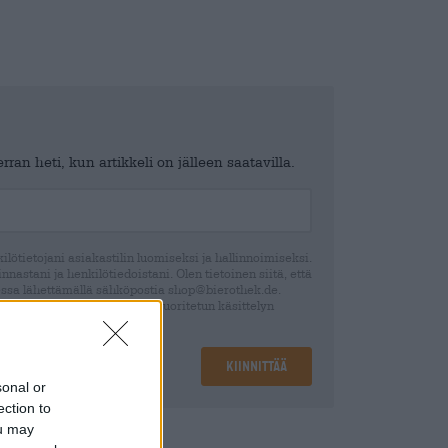
ran heti, kun artikkeli on jälleen saatavilla.
lötietojani asiakastilin luomiseksi ja hallinnoimiseksi.
nastani ja henkilötiedoistani. Olen tietoinen siitä, että
ssa lähettämällä sähköpostia shop@bierothek.de.
 suostumuksesi perusteella suoritetun käsittelyn
ection declaration
Kiinnittää
sonal or
ection to
ou may
lus
Tallettaa
€ 0,25