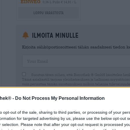
EINWEG
0,36 L Pullo € 14,81 / L
Loppu varastosta
Ilmoita minulle
Kirjoita sähköpostiosoitteesi tähän saadaksesi tiedon ker
Your Email
Suostun täten siihen, että Bierothek ® GmbH käsittelee henki
Tämä asiakastili tarjoaa yleiskatsauksen ja hallinnan myyntitoimin
voin peruuttaa tämän suostumuksen milloin tahansa tulevaisuude
Ilmoitamme sinulle, että suostumuksesi peruuttaminen ei vaikuta
laillisuuteen peruuttamishetkeen asti. Lisätietoja löytyy
data prot
thek® -
Do Not Process My Personal Information
to opt-out of the sale, sharing to third parties, or processing of your per
formation for targeted advertising by us, please use the below opt-out s
r selection. Please note that after your opt-out request is processed y
* Hinnat sisältävät lakisääteisen arvonlisäveron. Plus
Laivaus
p