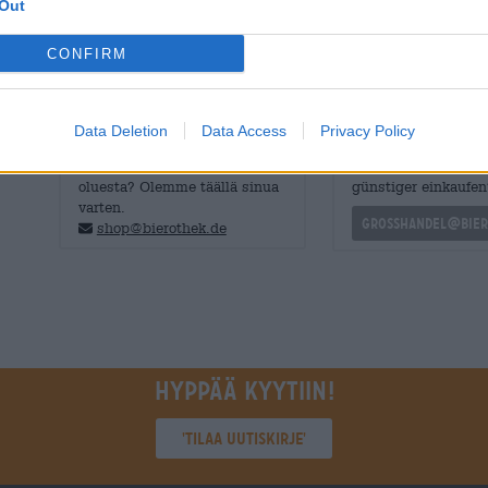
Out
ja saa sinut kaipaamaan uutta lasillista.
CONFIRM
Data Deletion
Data Access
Privacy Policy
ILMAINEN OLUTNEUVONTA
kauppiaat tai ravinto
Onko sinulla kysyttävää tästä
Du willst größere 
oluesta? Olemme täällä sinua
günstiger einkaufen
varten.
grosshandel@bier
shop@bierothek.de
Hyppää kyytiin!
'Tilaa uutiskirje'