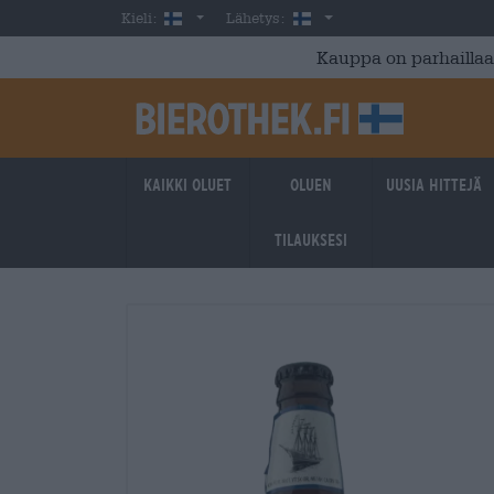
Skip to main content
Finnish
Suomi
Kieli:
Lähetys:
Kauppa on parhaillaan
Kaikki oluet
Oluen
Uusia hittejä
tilauksesi