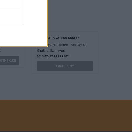
loitsijat
Tarkastus paikan päällä
Mengen
On Export alkaen Shipyard
?
Saatavilla myös
toimipisteessäni?
othek.de
Tarkista nyt