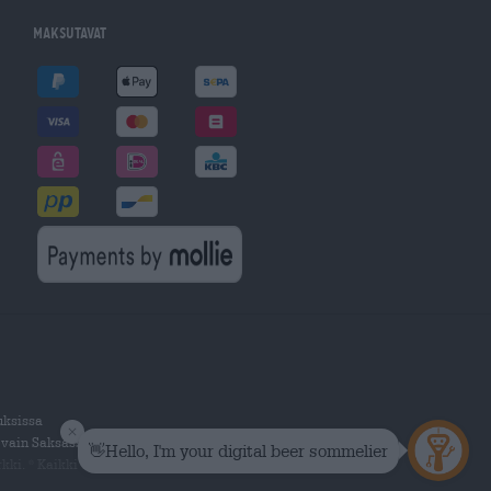
Maksutavat
uksissa
 vain Saksassa.
kki.
Kaikki oikeudet pidätetään.
®