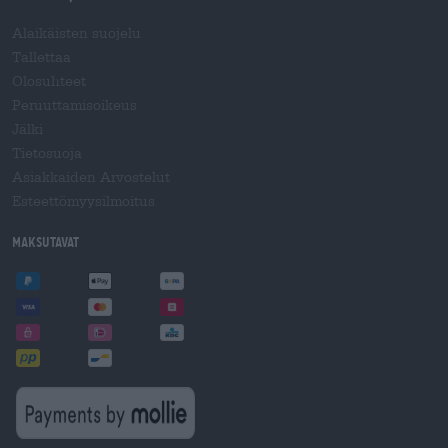
Alaikäisten suojelu
Tallettaa
Olosuhteet
Peruuttamisoikeus
Jälki
Tietosuoja
Asiakkaiden Arvostelut
Esteettömyysilmoitus
Maksutavat