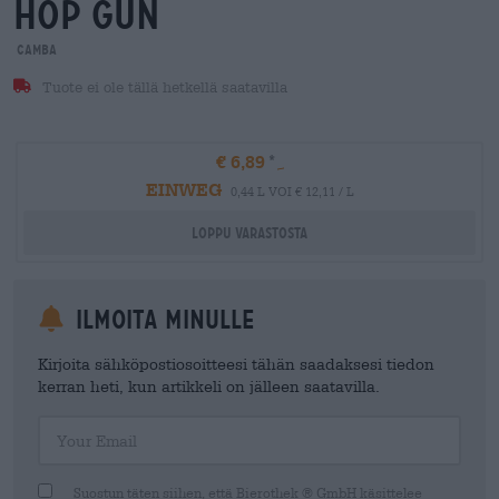
hop gun
Camba
Tuote ei ole tällä hetkellä saatavilla
€ 6,89
EINWEG
0,44 L VOI € 12,11 / L
Loppu varastosta
Ilmoita minulle
Kirjoita sähköpostiosoitteesi tähän saadaksesi tiedon
kerran heti, kun artikkeli on jälleen saatavilla.
Your Email
Suostun täten siihen, että Bierothek ® GmbH käsittelee