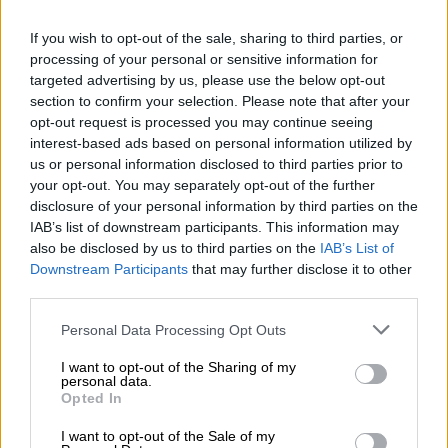
Gun on mehukas India Pale Ale. Tämän tyyppinen olut on
yleensä humalaa eikä pidättele laatua. Chiemseen hieno
If you wish to opt-out of the sale, sharing to third parties, or
olut on niin kutsuttu Dry Hop Brown Ale, kylmähumaloitu
processing of your personal or sensitive information for
ruskea olut. Kuparinpunainen luomus on haudutettu
targeted advertising by us, please use the below opt-out
Pilsner-, München- ja karamellimallasista ja pakattu
section to confirm your selection. Please note that after your
Select-, Simcoe- ja Amarillo-humalassa. Valtava 6,4 %
opt-out request is processed you may continue seeing
alkoholipitoisuus on integroitu hyvin vahvaan makuun.
interest-based ads based on personal information utilized by
Hop Gun virtaa lasiin hohtavan rubiininpunaisen ruskean
us or personal information disclosed to third parties prior to
sävyllä ja viimeistelee sen houkuttelevan ulkonäön
your opt-out. You may separately opt-out of the further
pörröisellä tiheähuokoisella, norsunluunvärisellä
disclosure of your personal information by third parties on the
vaahdolla. Kuivattujen aprikoosien, rusinoiden ja
IAB’s list of downstream participants. This information may
karpaloiden tuoksu leijuu nenään tukevasta hupusta.
also be disclosed by us to third parties on the
IAB’s List of
Tuore humala täydentää hajujen ensivaikutelman ja
Downstream Participants
that may further disclose it to other
herättää oluen janoasi. Alkujuoma säteilee hedelmäisen
third parties.
aromaattisen leikkiä aprikoosista, persikasta ja
nektariinista. Juomanautinnon aikana lisätään vihreitä
Personal Data Processing Opt Outs
humalan vivahteita ja harmonista katkeruutta. Loistava
finaali tuo herkkää karamellia ja karpaloa kielelle.
I want to opt-out of the Sharing of my
personal data.
Onnistunut täysolut on loistava lisä runsaiden ruokien
Opted In
kanssa. Kuvittelemme hitaasti haudutettua lammasta
pekonissa paistetuilla papuilla. Lisäksi tilkka voimaista
I want to opt-out of the Sale of my