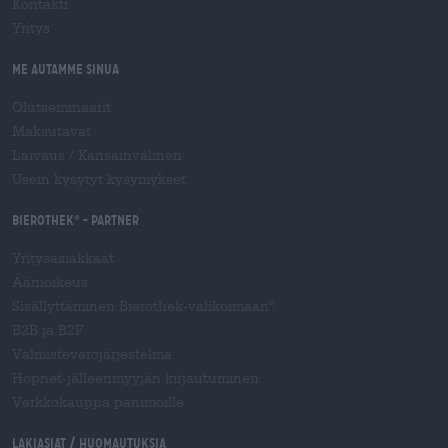
Kontakti
Yritys
Me autamme sinua
Olutseminaarit
Maksutavat
Laivaus
/
Kansainvälinen
Usein kysytyt kysymykset
Bierothek
- Partner
®
Yritysasiakkaat
Äänioikeus
Sisällyttäminen Bierothek-valikoimaan
®
B2B ja B2F
Valmisteverojärjestelmä
Hopnet-jälleenmyyjän kirjautuminen
Verkkokauppa panimoille
Lakiasiat / Huomautuksia