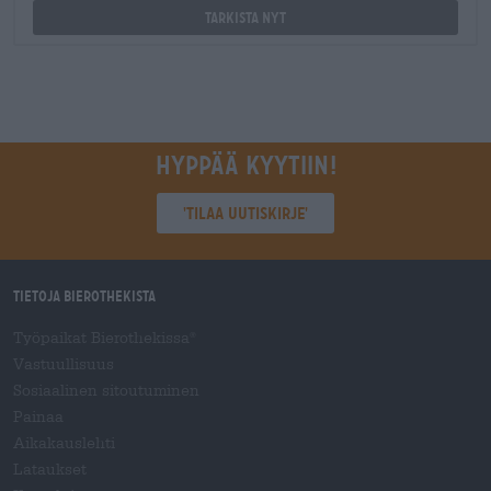
Tarkista nyt
Hyppää kyytiin!
'Tilaa uutiskirje'
Tietoja Bierothekista
Työpaikat Bierothekissa
®
Vastuullisuus
Sosiaalinen sitoutuminen
Painaa
Aikakauslehti
Lataukset