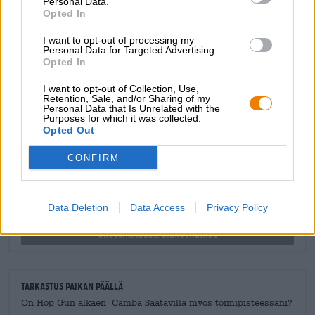
Personal Data.
perunamuusia, yrttivoita ja kastiketta, jossa on sieniä ja
Opted In
timjamia.
I want to opt-out of processing my
Personal Data for Targeted Advertising.
Opted In
I want to opt-out of Collection, Use,
Retention, Sale, and/or Sharing of my
ILMAINEN OLUTNEUVONTA
Personal Data that Is Unrelated with the
Purposes for which it was collected.
Onko sinulla kysyttävää tästä oluesta? Olemme täällä sinua
Opted Out
varten.
shop@bierothek.de
CONFIRM
kauppiaat tai ravintoloitsijat
Data Deletion
Data Access
Privacy Policy
Du willst größere Mengen günstiger einkaufen?
grosshandel@bierothek.de
Tarkastus paikan päällä
On Hop Gun alkaen Camba Saatavilla myös toimipisteessäni?