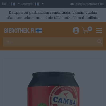
Skip to main content
Finnish
Suomi
Kieli:
Lähetys:
shop@bierothek.de
Kauppa on parhaillaan remontissa. Tämän vuoksi
tilausten tekeminen ei ole tällä hetkellä mahdollista.
0
Einloggen / An
Warenkor
M