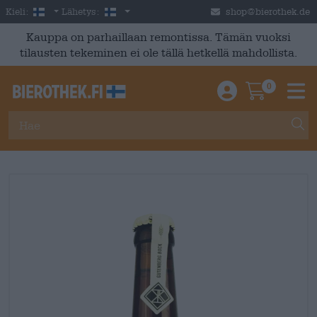
Skip to main content
Finnish
Suomi
Kieli:
Lähetys:
shop@bierothek.de
Kauppa on parhaillaan remontissa. Tämän vuoksi
tilausten tekeminen ei ole tällä hetkellä mahdollista.
0
Einloggen / An
Warenkor
M