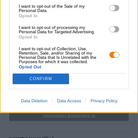
Oluterikoisuus valuu lasiin nestemäisen karamellin
I want to opt-out of the Sale of my
värisenä ja tuoksuu samalla tavalla: pehmeät toffeen
Personal Data.
Opted In
tuoksut, uuniomenan tuoksut, lämpimät Calvados-vihjeet,
vanilja, puu ja vahva mallas hallitsevat tuoksua ja makua.
I want to opt-out of processing my
Personal Data for Targeted Advertising.
Opted In
I want to opt-out of Collection, Use,
Retention, Sale, and/or Sharing of my
Personal Data that Is Unrelated with the
ILMAINEN OLUTNEUVONTA
Purposes for which it was collected.
Onko sinulla kysyttävää tästä oluesta? Olemme täällä sinua
Opted Out
varten.
shop@bierothek.de
CONFIRM
kauppiaat tai ravintoloitsijat
Data Deletion
Data Access
Privacy Policy
Du willst größere Mengen günstiger einkaufen?
grosshandel@bierothek.de