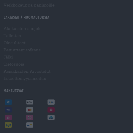
Verkkokauppa panimoille
Lakiasiat / Huomautuksia
Alaikäisten suojelu
Tallettaa
Olosuhteet
Peruuttamisoikeus
Jälki
Tietosuoja
Asiakkaiden Arvostelut
Esteettömyysilmoitus
Maksutavat