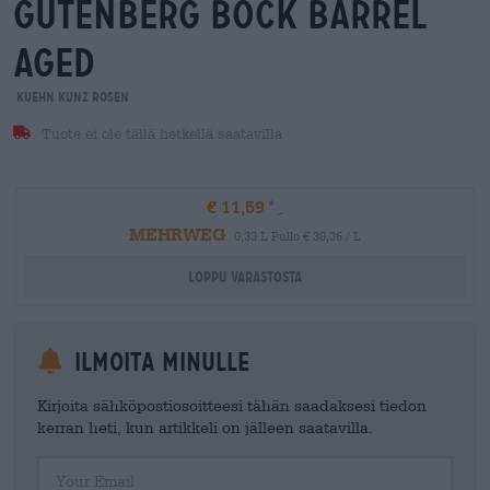
gutenberg bock barrel
aged
Kuehn Kunz Rosen
Tuote ei ole tällä hetkellä saatavilla
€ 11,59
MEHRWEG
0,33 L Pullo € 30,36 / L
Loppu varastosta
Ilmoita minulle
Kirjoita sähköpostiosoitteesi tähän saadaksesi tiedon
kerran heti, kun artikkeli on jälleen saatavilla.
Your Email