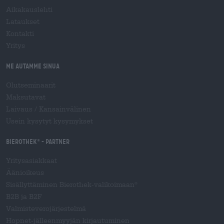
Aikakauslehti
Lataukset
Kontakti
Yritys
Me autamme sinua
Olutseminaarit
Maksutavat
Laivaus
/
Kansainvälinen
Usein kysytyt kysymykset
Bierothek
- Partner
®
Yritysasiakkaat
Äänioikeus
Sisällyttäminen Bierothek-valikoimaan
®
B2B ja B2F
Valmisteverojärjestelmä
Hopnet-jälleenmyyjän kirjautuminen