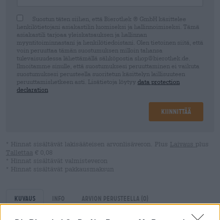
Suostun täten siihen, että Bierothek ® GmbH käsittelee
henkilötietojani asiakastilin luomiseksi ja hallinnoimiseksi. Tämä
asiakastili tarjoaa yleiskatsauksen ja hallinnan
myyntitoiminnastani ja henkilötiedoistani. Olen tietoinen siitä, että
voin peruuttaa tämän suostumuksen milloin tahansa
tulevaisuudessa lähettämällä sähköpostia shop@bierothek.de.
Ilmoitamme sinulle, että suostumuksesi peruuttaminen ei vaikuta
suostumuksesi perusteella suoritetun käsittelyn laillisuuteen
peruuttamishetkeen asti. Lisätietoja löytyy
data protection
declaration
Kiinnittää
* Hinnat sisältävät lakisääteisen arvonlisäveron. Plus
Laivaus
plus
Tallettaa
€ 0,08
* Hinnat sisältävät valmisteveron
* Hinnat sisältävät pakkausmaksun
Kuvaus
Info
Arvion perusteella
(0)