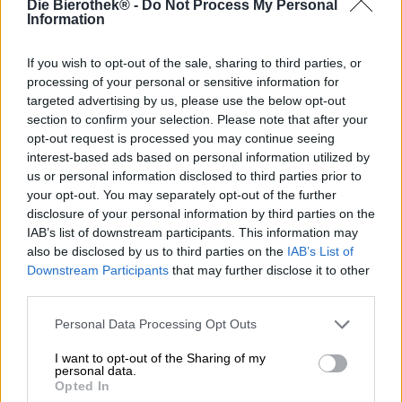
Die Bierothek® -
Do Not Process My Personal
Information
Kuehn Kunz Rosenin hieno Gutenberg Bock on sinänsä
todellinen olut-erikoisuus: täyteläisen maltaan ja
talvimausteiden pehmeät nuotit takaavat hyvän olon
If you wish to opt-out of the sale, sharing to third parties, or
sielulle, voimakkaat kierrokset tuovat ihanaa lämpöä, joka
processing of your personal or sensitive information for
leviää kihelmöivästi koko kehoon. . Luovat panimot ovat
targeted advertising by us, please use the below opt-out
kuitenkin nyt päättäneet hyödyntää täysin bock-oluensa
section to confirm your selection. Please note that after your
potentiaalia ja jalostaa sitä edelleen tynnyrikypsytyksen
opt-out request is processed you may continue seeing
avulla.
interest-based ads based on personal information utilized by
us or personal information disclosed to third parties prior to
Sen jälkeen kun ensimmäinen variantti napsautettiin
your opt-out. You may separately opt-out of the further
panimoiden käsistä kuin kuumat kakut, saimme onneksi
disclosure of your personal information by third parties on the
saada muutaman kappaleen lisää. Toinen versio on nyt
IAB’s list of downstream participants. This information may
saatavilla, mutta nautimme edelleen ensimmäisen
also be disclosed by us to third parties on the
IAB’s List of
aistillisesta tuoksusta. Gutenberg Bockia säilytettiin kuusi
Downstream Participants
that may further disclose it to other
pitkää kuukautta aromaattisissa entisissä Calvados-
third parties.
puutynnyreissä. Tänä aikana tynnyrin omat maut
rikastuivat bockin profiilia intensiivisellä syvyydellä ja
Personal Data Processing Opt Outs
monimutkaisilla vivahteilla tammea, hienoa snapsia ja
kirpeän vihreitä omenoita. Jalo omenabrandy
I want to opt-out of the Sharing of my
harmonisoituu ihanasti bockin katkeran mausteisuuden
personal data.
kanssa ja tuo mukanaan myös hienon vaniljan aromin.
Opted In