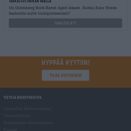
Tarkastus paikan päällä
On Gutenberg Bock Barrel Aged alkaen Kuehn Kunz Rosen
Saatavilla myös toimipisteessäni?
Tarkista nyt
Hyppää kyytiin!
'Tilaa uutiskirje'
Tietoja Bierothekista
Työpaikat Bierothekissa
®
Vastuullisuus
Sosiaalinen sitoutuminen
Painaa