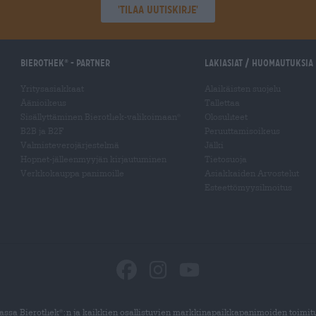
'Tilaa uutiskirje'
Bierothek
- Partner
Lakiasiat / Huomautuksia
®
Yritysasiakkaat
Alaikäisten suojelu
Äänioikeus
Tallettaa
Sisällyttäminen Bierothek-valikoimaan
Olosuhteet
®
B2B ja B2F
Peruuttamisoikeus
Valmisteverojärjestelmä
Jälki
Hopnet-jälleenmyyjän kirjautuminen
Tietosuoja
Verkkokauppa panimoille
Asiakkaiden Arvostelut
Esteettömyysilmoitus
ssa Bierothek
:n ja kaikkien osallistuvien markkinapaikkapanimoiden toimit
®