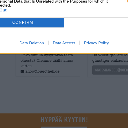
ersonal Data that Is Unrelated with the Purposes for which it
seuraava: punaisen lintuperspektiivin chilillä ja soijaka
lected.
sokeriherneet, porkkananauhat, valkosipuli ja pak choi.
Out
ituja ja paahdettua seesamia viimeistelevät ruoan harmo
CONFIRM
Data Deletion
Data Access
Privacy Policy
ILMAINEN OLUTNEUVONTA
kauppiaat tai ravinto
Onko sinulla kysyttävää tästä
Du willst größere 
oluesta? Olemme täällä sinua
günstiger einkaufen
varten.
grosshandel@bier
shop@bierothek.de
Hyppää kyytiin!