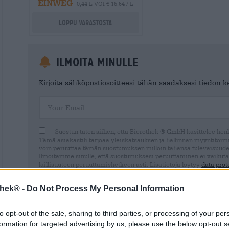
EINWEG
0,44 L VOI € 16,64 / L
Loppu varastosta
Ilmoita minulle
Kirjoita sähköpostiosoitteesi tähän saadaksesi tiedon ker
Your Email
Suostun täten siihen, että Bierothek ® GmbH käsittelee henki
Tämä asiakastili tarjoaa yleiskatsauksen ja hallinnan myyntitoimin
voin peruuttaa tämän suostumuksen milloin tahansa tulevaisuude
Ilmoitamme sinulle, että suostumuksesi peruuttaminen ei vaikuta
laillisuuteen peruuttamishetkeen asti. Lisätietoja löytyy
data prot
thek® -
Do Not Process My Personal Information
to opt-out of the sale, sharing to third parties, or processing of your per
* Hinnat sisältävät lakisääteisen arvonlisäveron. Plus
Laivaus
p
formation for targeted advertising by us, please use the below opt-out s