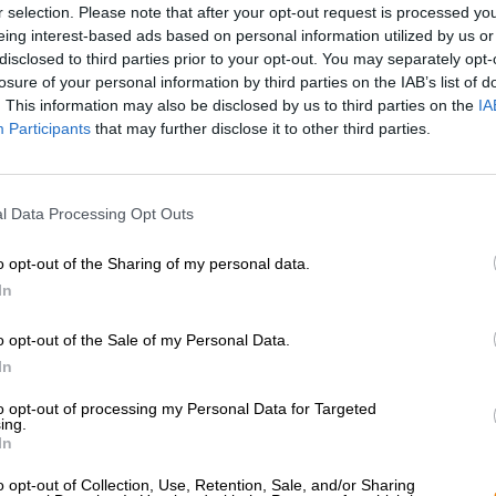
* Hinnat sisältävät valmisteveron
r selection. Please note that after your opt-out request is processed y
* Hinnat sisältävät pakkausmaksun
eing interest-based ads based on personal information utilized by us or
disclosed to third parties prior to your opt-out. You may separately opt-
losure of your personal information by third parties on the IAB’s list of
Kuvaus
Info
Arvion perusteella
(0)
. This information may also be disclosed by us to third parties on the
IA
Participants
that may further disclose it to other third parties.
Oluttyyli: DDH Hazy Imperial IPA
Maryensztadtin Nevermind Series on räjähdysmäinen koko
l Data Processing Opt Outs
jotka on haudutettu humalatonneista ja jotka kääntävät 
o opt-out of the Sharing of my personal data.
Sarjan osa 16 on humalapommi, joka on täynnä Pacific Jac
In
Double Dry Hopped Hazy IPA tuo lasiin huikean 7,0 % al
mehukkaita trooppisia hedelmiä. Voimakkaasti sameaa tu
norsunluunvärinen vaahtokruunu, ja se kaadettuina tuok
o opt-out of the Sale of my Personal Data.
hedelmiä: harjoitettu nenä tunnistaa papaijan, mangon,
In
valkoiset viinirypäleet. Makutesti paljastaa kesäisen ko
yhdistyvät hienon hiilihapon, mehukkaan humalan katk
to opt-out of processing my Personal Data for Targeted
äärimmäisen juotavaksi olueksi.
ing.
In
Nevermind 16. painoksen kirpeä hedelmäinen makeus ja 
o opt-out of Collection, Use, Retention, Sale, and/or Sharing
sopii loistavasti ruokien kanssa, joilla on todellinen 