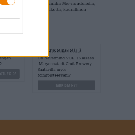
stikkeella paistettu naudanliha Mie-nuudeleilla,
 Muutama tilkka kalakastiketta, kourallinen
nisesti.
loitsijat
Tarkastus paikan päällä
Mengen
On Nevermind VOL. 16 alkaen
?
Maryensztadt Craft Brewery
Saatavilla myös
othek.de
toimipisteessäni?
Tarkista nyt