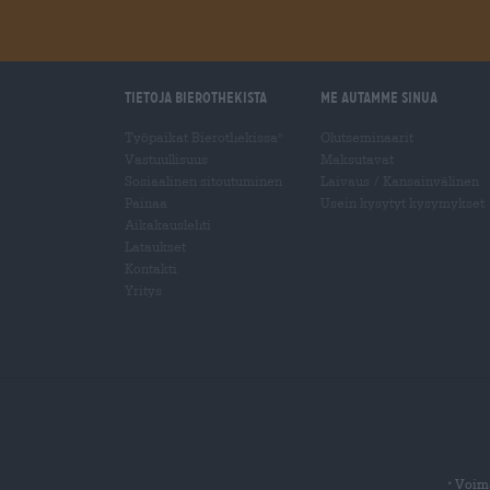
Tietoja Bierothekista
Me autamme sinua
Työpaikat Bierothekissa
Olutseminaarit
®
Vastuullisuus
Maksutavat
Sosiaalinen sitoutuminen
Laivaus
/
Kansainvälinen
Painaa
Usein kysytyt kysymykset
Aikakauslehti
Lataukset
Kontakti
Yritys
Voima
*