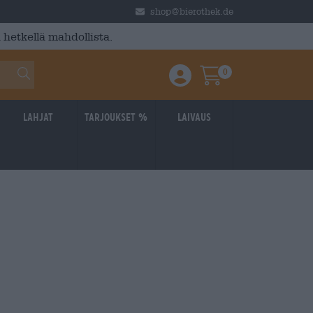
shop@bierothek.de
 hetkellä mahdollista.
0
Einloggen / Anmelden
Warenkorb
Lahjat
Tarjoukset %
laivaus