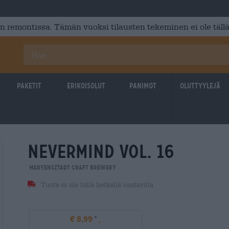
 remontissa. Tämän vuoksi tilausten tekeminen ei ole tällä
Paketit
Erikoisolut
Panimot
Oluttyylejä
nevermind vol. 16
Maryensztadt Craft Brewery
Tuote ei ole tällä hetkellä saatavilla
€ 8,99