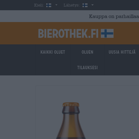
Skip to main content
Finnish
Suomi
Kieli:
Lähetys:
Kauppa on parhaillaan
Kaikki oluet
Oluen
Uusia hittejä
tilauksesi