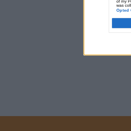
of my P
was col
Opted 