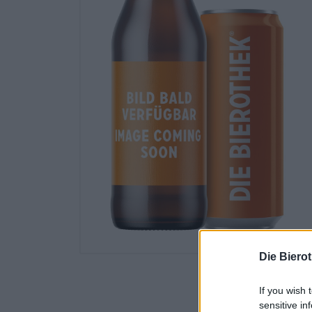
Die Biero
If you wish 
sensitive in