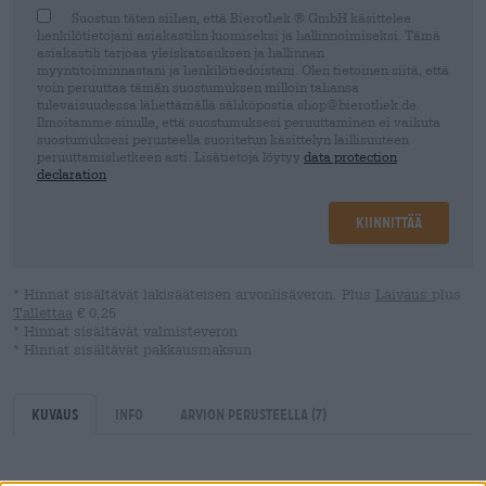
Suostun täten siihen, että Bierothek ® GmbH käsittelee
henkilötietojani asiakastilin luomiseksi ja hallinnoimiseksi. Tämä
asiakastili tarjoaa yleiskatsauksen ja hallinnan
myyntitoiminnastani ja henkilötiedoistani. Olen tietoinen siitä, että
voin peruuttaa tämän suostumuksen milloin tahansa
tulevaisuudessa lähettämällä sähköpostia shop@bierothek.de.
Ilmoitamme sinulle, että suostumuksesi peruuttaminen ei vaikuta
suostumuksesi perusteella suoritetun käsittelyn laillisuuteen
peruuttamishetkeen asti. Lisätietoja löytyy
data protection
declaration
Kiinnittää
* Hinnat sisältävät lakisääteisen arvonlisäveron. Plus
Laivaus
plus
Tallettaa
€ 0,25
* Hinnat sisältävät valmisteveron
* Hinnat sisältävät pakkausmaksun
Kuvaus
Info
Arvion perusteella
(7)