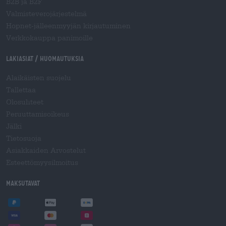
B2B ja B2F
Valmisteverojärjestelmä
Hopnet-jälleenmyyjän kirjautuminen
Verkkokauppa panimoille
Lakiasiat / Huomautuksia
Alaikäisten suojelu
Tallettaa
Olosuhteet
Peruuttamisoikeus
Jälki
Tietosuoja
Asiakkaiden Arvostelut
Esteettömyysilmoitus
Maksutavat