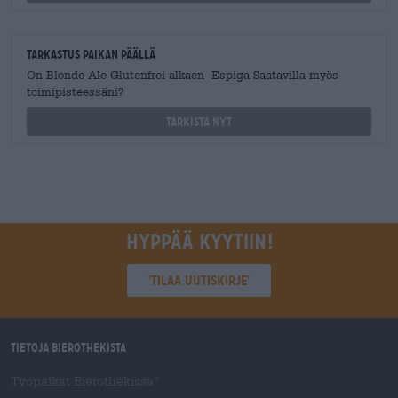
Tarkastus paikan päällä
On Blonde Ale Glutenfrei alkaen Espiga Saatavilla myös
toimipisteessäni?
Tarkista nyt
Hyppää kyytiin!
'Tilaa uutiskirje'
Tietoja Bierothekista
Työpaikat Bierothekissa
®