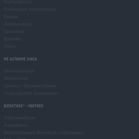
Vastuullisuus
Sosiaalinen sitoutuminen
Painaa
Aikakauslehti
Lataukset
Kontakti
Yritys
Me autamme sinua
Olutseminaarit
Maksutavat
Laivaus
/
Kansainvälinen
Usein kysytyt kysymykset
Bierothek
- Partner
®
Yritysasiakkaat
Äänioikeus
Sisällyttäminen Bierothek-valikoimaan
®