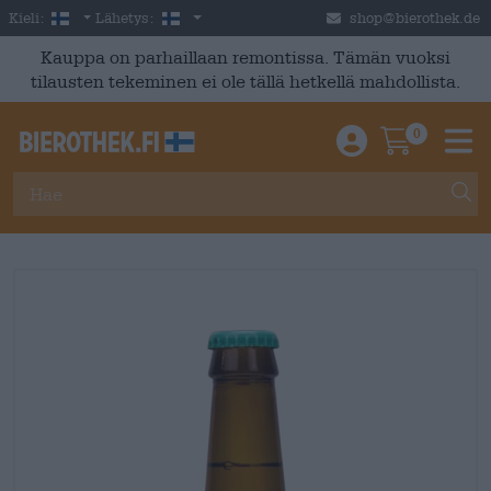
Skip to main content
Finnish
Suomi
Kieli:
Lähetys:
shop@bierothek.de
Kauppa on parhaillaan remontissa. Tämän vuoksi
tilausten tekeminen ei ole tällä hetkellä mahdollista.
0
Einloggen / An
Warenkor
M