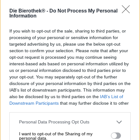
Elämme monimutkaista aikaa. Laktoosi- ja gluteeni-
intoleranssi eivät ole enää harvinaisia. Katalonian panimo
Die Bierothek® -
Do Not Process My Personal
Espiga on tietoinen elintarvikealan kasvavista haasteista
Information
ja on valmistanut oluen erityisesti kaikille gluteenia
välttäville. Riittää, että pasta ja pizza ovat tabuja, on
If you wish to opt-out of the sale, sharing to third parties, or
vaikea kuvitella, jos olutta ei ole enää saatavilla. Onneksi
processing of your personal or sensitive information for
on Espiga ja heidän Blonde Ale!
targeted advertising by us, please use the below opt-out
section to confirm your selection. Please note that after your
Skeptikoille tulee heti kertoa, että tämä olut ei ole millään
tavalla huonompi kuin gluteenipitoiset kollegansa.
opt-out request is processed you may continue seeing
Uskallamme jopa sanoa, että mikään määrä Feinspitziä ei
interest-based ads based on personal information utilized by
voinut maistaa eroa. Blond Alellaan Espiga on luonut
us or personal information disclosed to third parties prior to
todellisen hedelmäpommin. Pilvinen kultainen olut
your opt-out. You may separately opt-out of the further
tuoksuu ihanasti trooppisista hedelmistä, valkoisista
disclosure of your personal information by third parties on the
viinirypäleistä ja mehukkaasta vesimelonista heti
IAB’s list of downstream participants. This information may
kaataessasi. Viettelevä tuoksu ei lupaa liikaa:
also be disclosed by us to third parties on the
IAB’s List of
ensimmäinen siemaus on jo hedelmäräjähdys.
Downstream Participants
that may further disclose it to other
Trooppisten hedelmien maku säilyy, ja sitä kantaa kirpeä
third parties.
hiilihappoisuus. Viimeistely on katkera pitkään ja saa
ehdottomasti haluamaan seuraavan pullon!
Personal Data Processing Opt Outs
Espiga’s Blond Ale on olutpala kaikille, jotka ovat
I want to opt-out of the Sharing of my
jättäneet gluteenin pois ruokavaliostaan. Ja kaikille
personal data.