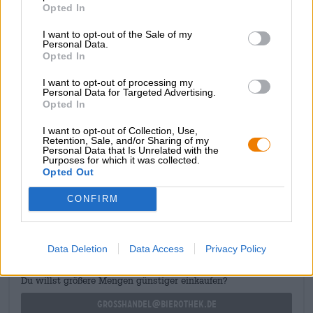
muillekin, sillä se on erinomainen ale, joka sopii
Opted In
loistavasti välimerellisten ruokien kanssa. Suosittelemme
I want to opt-out of the Sale of my
ruokalistaa, jossa on raikasta salaattia haaleilla
Personal Data.
vuohenjuustotaalereilla, grillattua kalaa
Opted In
rosmariiniperunoiden kera ja torttu tuoreilla marjoilla ja
kermalla jälkiruoaksi hyvin jäähdytetyn Blond Alen
I want to opt-out of processing my
kanssa.
Personal Data for Targeted Advertising.
Opted In
Cincin!
I want to opt-out of Collection, Use,
Retention, Sale, and/or Sharing of my
Personal Data that Is Unrelated with the
Purposes for which it was collected.
Opted Out
ILMAINEN OLUTNEUVONTA
Onko sinulla kysyttävää tästä oluesta? Olemme täällä sinua
CONFIRM
varten.
shop@bierothek.de
Data Deletion
Data Access
Privacy Policy
kauppiaat tai ravintoloitsijat
Du willst größere Mengen günstiger einkaufen?
grosshandel@bierothek.de