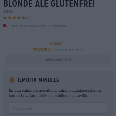
blonde ale glutenfrei
Espiga
(7)
Tuote ei ole tällä hetkellä saatavilla
€ 4,59
EINWEG
0,33 L Pullo € 11,21 / L
Loppu varastosta
Ilmoita minulle
Kirjoita sähköpostiosoitteesi tähän saadaksesi tiedon
kerran heti, kun artikkeli on jälleen saatavilla.
Your Email