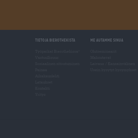
Tietoja Bierothekista
Me autamme sinua
Työpaikat Bierothekissa
Olutseminaarit
®
Vastuullisuus
Maksutavat
Sosiaalinen sitoutuminen
Laivaus
/
Kansainvälinen
Painaa
Usein kysytyt kysymykset
Aikakauslehti
Lataukset
Kontakti
Yritys