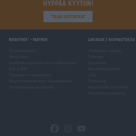
Hyppää kyytiin!
'Tilaa uutiskirje'
Bierothek
- Partner
Lakiasiat / Huomautuksia
®
Yritysasiakkaat
Alaikäisten suojelu
Äänioikeus
Tallettaa
Sisällyttäminen Bierothek-valikoimaan
Olosuhteet
®
B2B ja B2F
Peruuttamisoikeus
Valmisteverojärjestelmä
Jälki
Hopnet-jälleenmyyjän kirjautuminen
Tietosuoja
Verkkokauppa panimoille
Asiakkaiden Arvostelut
Esteettömyysilmoitus