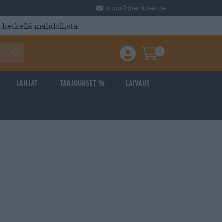
shop@bierothek.de
 hetkellä mahdollista.
0
Einloggen / Anmelden
Warenkorb
Lahjat
Tarjoukset %
laivaus