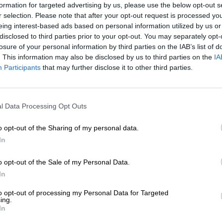
* Hinnat sisältävät valmisteveron
formation for targeted advertising by us, please use the below opt-out s
* Hinnat sisältävät pakkausmaksun
r selection. Please note that after your opt-out request is processed y
eing interest-based ads based on personal information utilized by us or
disclosed to third parties prior to your opt-out. You may separately opt-
Info
Arvion perusteella
(0)
losure of your personal information by third parties on the IAB’s list of
. This information may also be disclosed by us to third parties on the
IA
Participants
Sisältö
that may further disclose it to other third parties.
0,33 Litra Pullo
Brauerei
Robinsons Brewery
l Data Processing Opt Outs
Bierothekin® tunnus
13008013
Paino
0.33kg(0.67kg pakkauksen kans
o opt-out of the Sharing of my personal data.
Tallettaa
€ 0.25
In
LMIV
Vastuullinen elintarvikealan toi
o opt-out of the Sale of my Personal Data.
Unicorn Brewery, Lower Hillgate
Stockport, Cheshire SK1 1JJ Vere
In
Bierregion
Großbritannien
to opt-out of processing my Personal Data for Targeted
ing.
Oluen tyyli
Pilsner
,
saksalaiset lagerit
In
Elintarvikkeiden suositus
Käynnistin
: Puremat miedolla tuo