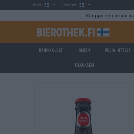
Skip to main content
Finnish
Suomi
Kieli:
Lähetys:
Kauppa on parhaillaan
Kaikki oluet
Oluen
Uusia hittejä
tilauksesi