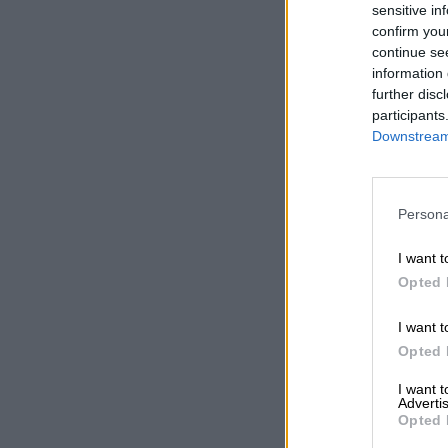
sensitive in
confirm you
continue se
information 
further disc
participants
Downstream 
Persona
I want t
Opted 
I want t
Opted 
I want 
Advertis
Opted 