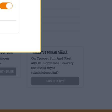
ä/vihanneksia grillistä
humala, hiiva
loitsijat
Tarkastus paikan päällä
Mengen
On Trooper Sun And Steel
?
alkaen Robinsons Brewery
Saatavilla myös
othek.de
toimipisteessäni?
Tarkista nyt