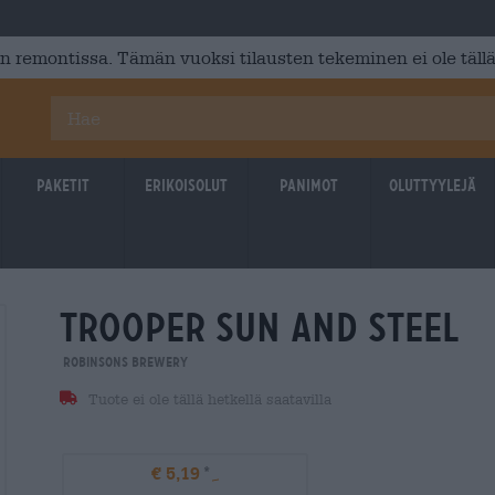
 remontissa. Tämän vuoksi tilausten tekeminen ei ole tällä
Paketit
Erikoisolut
Panimot
Oluttyylejä
trooper sun and steel
Robinsons Brewery
Tuote ei ole tällä hetkellä saatavilla
€ 5,19