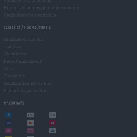
Valmisteverojärjestelmä
Hopnet-jälleenmyyjän kirjautuminen
Verkkokauppa panimoille
Lakiasiat / Huomautuksia
Alaikäisten suojelu
Tallettaa
Olosuhteet
Peruuttamisoikeus
Jälki
Tietosuoja
Asiakkaiden Arvostelut
Esteettömyysilmoitus
Maksutavat