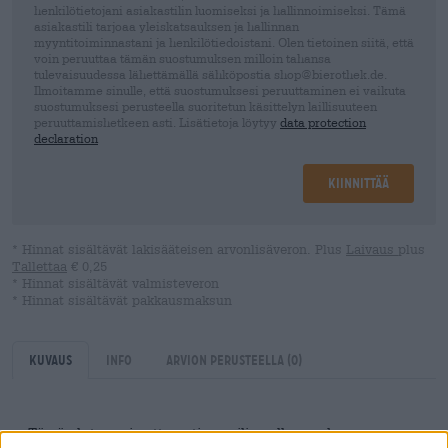
henkilötietojani asiakastilin luomiseksi ja hallinnoimiseksi. Tämä
asiakastili tarjoaa yleiskatsauksen ja hallinnan
myyntitoiminnastani ja henkilötiedoistani. Olen tietoinen siitä, että
voin peruuttaa tämän suostumuksen milloin tahansa
tulevaisuudessa lähettämällä sähköpostia shop@bierothek.de.
Ilmoitamme sinulle, että suostumuksesi peruuttaminen ei vaikuta
suostumuksesi perusteella suoritetun käsittelyn laillisuuteen
peruuttamishetkeen asti. Lisätietoja löytyy
data protection
declaration
Kiinnittää
* Hinnat sisältävät lakisääteisen arvonlisäveron. Plus
Laivaus
plus
Tallettaa
€ 0,25
* Hinnat sisältävät valmisteveron
* Hinnat sisältävät pakkausmaksun
Kuvaus
Info
Arvion perusteella
(0)
Tämä olut on nimetty entisen viljamyllyn mukaan