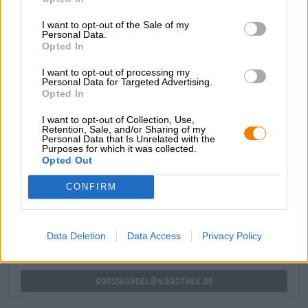
ensivaikutelmaa ja esittelee meille onnistuneen
yhdistelmän sitrushedelmän raikasta hapokkuutta,
I want to opt-out of the Sale of my
hartsimaista mausteisuutta, trooppisia hedelmiä ja
Personal Data.
Opted In
kevyttä viljaa. Katkeruus jää huomaamattomasti taustalle.
Namia!
I want to opt-out of processing my
Personal Data for Targeted Advertising.
Opted In
I want to opt-out of Collection, Use,
Retention, Sale, and/or Sharing of my
Personal Data that Is Unrelated with the
Purposes for which it was collected.
ILMAINEN OLUTNEUVONTA
Opted Out
Onko sinulla kysyttävää tästä oluesta? Olemme täällä sinua
varten.
CONFIRM
shop@bierothek.de
Data Deletion
Data Access
Privacy Policy
kauppiaat tai ravintoloitsijat
Du willst größere Mengen günstiger einkaufen?
grosshandel@bierothek.de