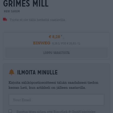
grimes mill
New Sarum
Tuote ei ole tällä hetkellä saatavilla
€ 8,28
EINWEG
0,35 L VOI € 20,51 / L
Loppu varastosta
Ilmoita minulle
Kirjoita sähköpostiosoitteesi tähän saadaksesi tiedon
kerran heti, kun artikkeli on jälleen saatavilla.
Your Email
Suostun täten siihen, että Bierothek ® GmbH käsittelee