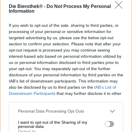
Salisburyn kaupungissa Amerikan Pohjois-Carolinan
Die Bierothek® -
Do Not Process My Personal
osavaltiossa. Ns. Grimesin mylly rakennettiin 1800-luvun
Information
lopulla ja oli yksi maan ensimmäisistä
jauhovalsamyllyistä. Jauhoja ja rehua tuotettiin lähes sata
vuotta, sitten mylly suljettiin ja muutettiin myöhemmin
If you wish to opt-out of the sale, sharing to third parties, or
museoksi. Viktoriaaninen rakennus paloi kokonaan
processing of your personal or sensitive information for
tulipalossa vuonna 2013, eikä sitä voitu rakentaa
targeted advertising by us, please use the below opt-out
uudelleen.
section to confirm your selection. Please note that after your
opt-out request is processed you may continue seeing
Paikallinen panimo New Sarum on keksinyt oluen tämän
interest-based ads based on personal information utilized by
kaupungin kadonneen maamerkin muistoksi. Hänen
us or personal information disclosed to third parties prior to
matkamuistonsa kantaa tehtaan nimeä ja on
your opt-out. You may separately opt-out of the further
kolminkertainen kylmähumalainen Hazy IPA.
disclosure of your personal information by third parties on the
Humalalajikkeet Citra ja El Dorado ovat vastuussa
IAB’s list of downstream participants. This information may
runsaista hedelmäisistä tuoksuista ja mehukkaasta
also be disclosed by us to third parties on the
IAB’s List of
luonteesta. Ne on tasapainotettu runsaalla ohralla,
Downstream Participants
that may further disclose it to other
vehnällä ja kauralla.
third parties.
Grimes Mill tuo lasiin miellyttävän 5,5 %
alkoholipitoisuuden ja kuparisen, kimaltelevan kullan
Personal Data Processing Opt Outs
sävyn. Uunissa tuoreiden keksien tuoksu nousee herkästä
I want to opt-out of the Sharing of my
vaahdonpäästä ja sekoittuu tuoksussa greipin, limen ja
personal data.
kukkavihjeiden kanssa. Alkumaku seuraa hajujen
Opted In