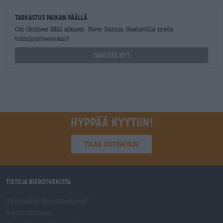
Tarkastus paikan päällä
On Grimes Mill alkaen New Sarum Saatavilla myös
toimipisteessäni?
Tarkista nyt
Hyppää kyytiin!
'Tilaa uutiskirje'
Tietoja Bierothekista
Työpaikat Bierothekissa
®
Vastuullisuus