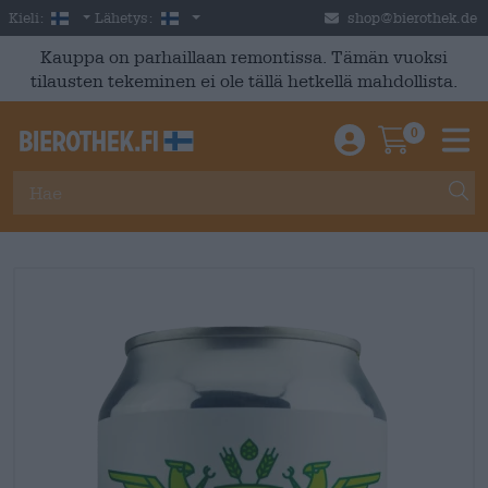
Skip to main content
Finnish
Suomi
Kieli:
Lähetys:
shop@bierothek.de
Kauppa on parhaillaan remontissa. Tämän vuoksi
tilausten tekeminen ei ole tällä hetkellä mahdollista.
0
Einloggen / An
Warenkor
M