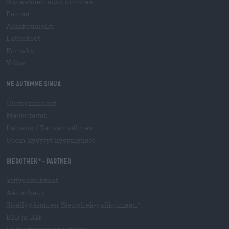
Sosiaalinen sitoutuminen
Painaa
Aikakauslehti
Lataukset
Kontakti
Yritys
Me autamme sinua
Olutseminaarit
Maksutavat
Laivaus
/
Kansainvälinen
Usein kysytyt kysymykset
Bierothek
- Partner
®
Yritysasiakkaat
Äänioikeus
Sisällyttäminen Bierothek-valikoimaan
®
B2B ja B2F