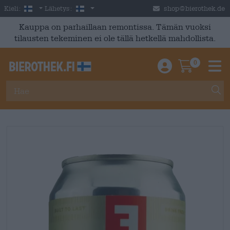
Skip to main content
Finnish
Suomi
Kieli:
Lähetys:
shop@bierothek.de
Kauppa on parhaillaan remontissa. Tämän vuoksi
tilausten tekeminen ei ole tällä hetkellä mahdollista.
0
Einloggen / An
Warenkor
M