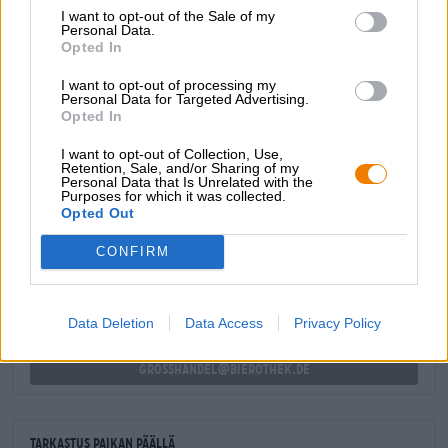
paahdettuja aromeja, vastakeitettyä espressoa,
I want to opt-out of the Sale of my
sokeroituja tummia hedelmiä ja mausteista vaniljaa.
Personal Data.
Opted In
Läheisille ja kaikille muille.
I want to opt-out of processing my
Personal Data for Targeted Advertising.
Opted In
I want to opt-out of Collection, Use,
Retention, Sale, and/or Sharing of my
Personal Data that Is Unrelated with the
ILMAINEN OLUTNEUVONTA
Purposes for which it was collected.
Onko sinulla kysyttävää tästä oluesta? Olemme täällä sinua
Opted Out
varten.
shop@bierothek.de
CONFIRM
kauppiaat tai ravintoloitsijat
Data Deletion
Data Access
Privacy Policy
Du willst größere Mengen günstiger einkaufen?
grosshandel@bierothek.de
Tarkastus paikan päällä