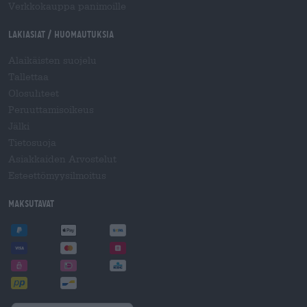
Verkkokauppa panimoille
Lakiasiat / Huomautuksia
Alaikäisten suojelu
Tallettaa
Olosuhteet
Peruuttamisoikeus
Jälki
Tietosuoja
Asiakkaiden Arvostelut
Esteettömyysilmoitus
Maksutavat