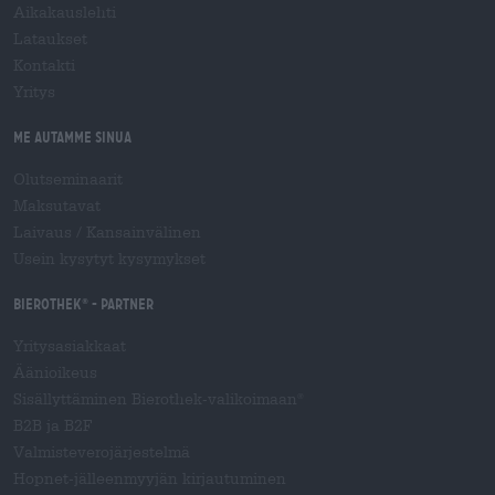
Aikakauslehti
Lataukset
Kontakti
Yritys
Me autamme sinua
Olutseminaarit
Maksutavat
Laivaus
/
Kansainvälinen
Usein kysytyt kysymykset
Bierothek
- Partner
®
Yritysasiakkaat
Äänioikeus
Sisällyttäminen Bierothek-valikoimaan
®
B2B ja B2F
Valmisteverojärjestelmä
Hopnet-jälleenmyyjän kirjautuminen