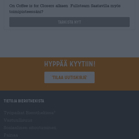
On Coffee is for Closers alkaen Fullsteam Saatavilla myös
toimipisteessäni?
Tarkista nyt
Hyppää kyytiin!
'Tilaa uutiskirje'
Tietoja Bierothekista
Työpaikat Bierothekissa
®
Vastuullisuus
Sosiaalinen sitoutuminen
Painaa