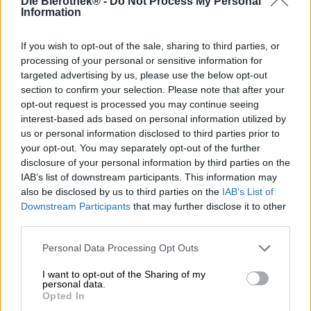
Die Bierothek® -
Do Not Process My Personal
Yli 30 vuotta sitten ilmestymisensä jälkeen ”Coffee Is For
Information
Closers” on ollut yksi kaikkien aikojen lainatuimmista
elokuvalauseista. Elokuvassa esitetyssä
kiinteistönvälitystoimistossa kahvia juovat vain kaupat ja
If you wish to opt-out of the sale, sharing to third parties, or
sopimukset tekevät, muut eivät saa mitään.
processing of your personal or sensitive information for
targeted advertising by us, please use the below opt-out
Amerikkalaisen Fullstream-panimon tiimi on paljon
section to confirm your selection. Please note that after your
anteliaampi papujensa suhteen. Tai pikemminkin sen
opt-out request is processed you may continue seeing
kanssa, mitä he tekevät paikallisesti paahdetuilla
interest-based ads based on personal information utilized by
papuilla: Panimot ovat valmistaneet kylmäkahvista niin
us or personal information disclosed to third parties prior to
sanotun Iced Coffee Porterin, jonka he mielellään jakavat
your opt-out. You may separately opt-out of the further
meille ja teille. Kahvi tulee Black & White Coffee -
disclosure of your personal information by third parties on the
paahtimosta Raleighissa, Pohjois-Carolinassa, ja se
IAB’s list of downstream participants. This information may
prosessoidaan hienoimmaksi kylmäolueksi panimon
also be disclosed by us to third parties on the
IAB’s List of
pyhitetyissä hallissa. Tässä modernissa
Downstream Participants
that may further disclose it to other
kahvinkeittotavassa jauhetaan pavut karkeaksi ja
third parties.
annetaan liota vedessä 12 tuntia. Sen sijaan, että olisivat
juoneet tätä heräävää eliksiiriä, panimot hauduttivat sen
Personal Data Processing Opt Outs
ja tekivät siitä kermaisen portterin.
I want to opt-out of the Sharing of my
Coffee Is For Closers on samassa värissä kuin musta
personal data.
suodatinkahvi lasissa. Tuoksu ja maku ovat sinfoniaa
Opted In
herkästi sulavasta maitosuklaata, voimakkaita