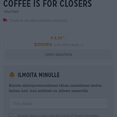
coffee is for closers
Fullsteam
Tuote ei ole tällä hetkellä saatavilla
€ 8,39
EINWEG
0,35 L VOI € 20,60 / L
Loppu varastosta
Ilmoita minulle
Kirjoita sähköpostiosoitteesi tähän saadaksesi tiedon
kerran heti, kun artikkeli on jälleen saatavilla.
Your Email
Suostun täten siihen, että Bierothek ® GmbH käsittelee