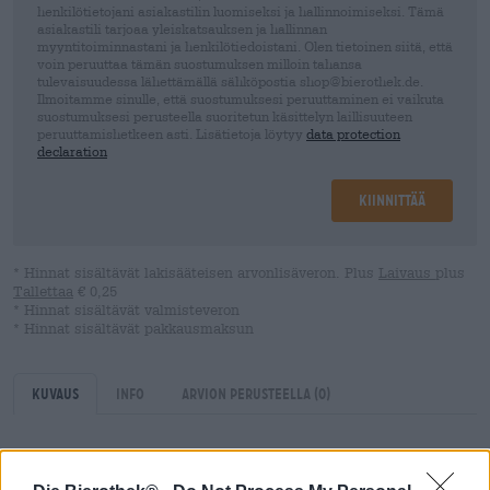
henkilötietojani asiakastilin luomiseksi ja hallinnoimiseksi. Tämä
asiakastili tarjoaa yleiskatsauksen ja hallinnan
myyntitoiminnastani ja henkilötiedoistani. Olen tietoinen siitä, että
voin peruuttaa tämän suostumuksen milloin tahansa
tulevaisuudessa lähettämällä sähköpostia shop@bierothek.de.
Ilmoitamme sinulle, että suostumuksesi peruuttaminen ei vaikuta
suostumuksesi perusteella suoritetun käsittelyn laillisuuteen
peruuttamishetkeen asti. Lisätietoja löytyy
data protection
declaration
Kiinnittää
* Hinnat sisältävät lakisääteisen arvonlisäveron. Plus
Laivaus
plus
Tallettaa
€ 0,25
* Hinnat sisältävät valmisteveron
* Hinnat sisältävät pakkausmaksun
Kuvaus
Info
Arvion perusteella
(0)
Tämän oluen nimi on rivi maailmankuulusta elokuvasta.