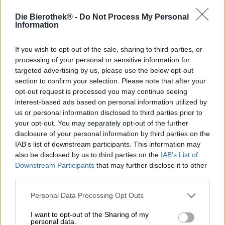
humala on erittäin suosittu. Tuskin mikään juoma sisältää
vähemmän kuin yhtä suosituista lajikkeista, jotkut jopa
Die Bierothek® -
Do Not Process My Personal
neljää, viittä tai enemmän. Niiden täyteläinen maku ja
Information
laaja valikoima oikeuttavat tämän tosiasian, mutta
humalalajikkeita on paljon enemmän kuin vain
If you wish to opt-out of the sale, sharing to third parties, or
amerikkalaisia. Saksassa on useita suuria humalan
processing of your personal or sensitive information for
viljelyalueita, ja sitä on viljelty menestyksekkäästi satojen
targeted advertising by us, please use the below opt-out
vuosien ajan. Sama koskee Sloveniaa ja Yhdistynyttä
section to confirm your selection. Please note that after your
kuningaskuntaa. Uusin hitti on humala Uudesta-
opt-out request is processed you may continue seeing
Seelannista.
interest-based ads based on personal information utilized by
D9 Brewing -panimo Huntersvillestä Pohjois-Carolinassa
us or personal information disclosed to third parties prior to
hyödyntää tätä upeaa valikoimaa ja hyödyntää kaikkea
your opt-out. You may separately opt-out of the further
uusimpaan India Pale Aleen: Jotta oluen maku olisi
disclosure of your personal information by third parties on the
mahdollisimman suuri, tiimi valitsi humalan eri puolilta
IAB’s list of downstream participants. This information may
maailmaa. Amerikkalaiset, brittiläiset, saksalaiset,
also be disclosed by us to third parties on the
IAB’s List of
slovenialaiset ja uusiseelantilaiset käpyjä muodostavat
Downstream Participants
that may further disclose it to other
sinfonian trooppisista hedelmistä, raikkaasta
third parties.
katkeruudesta ja kukkavihjeistä.
Personal Data Processing Opt Outs
Humala-intensiivinen luomus on nimeltään Hakuna
Matata ja tuo huikean 6,5 % alkoholipitoisuuden lisäksi
I want to opt-out of the Sharing of my
pöytään uskomattomat 72 katkeraa yksikköä.
personal data.