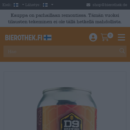
Skip to main content
Finnish
Suomi
Kieli:
Lähetys:
shop@bierothek.de
Kauppa on parhaillaan remontissa. Tämän vuoksi
tilausten tekeminen ei ole tällä hetkellä mahdollista.
0
Einloggen / An
Warenkor
M