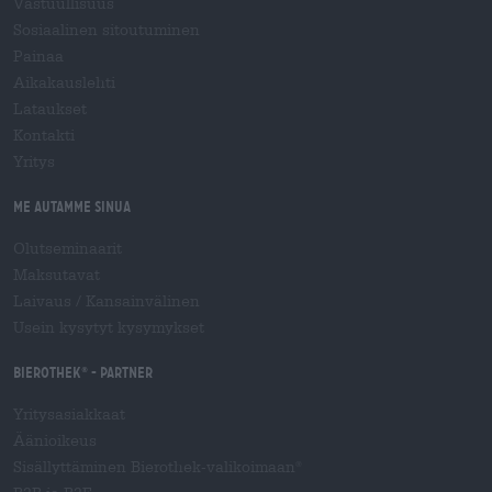
Vastuullisuus
Sosiaalinen sitoutuminen
Painaa
Aikakauslehti
Lataukset
Kontakti
Yritys
Me autamme sinua
Olutseminaarit
Maksutavat
Laivaus
/
Kansainvälinen
Usein kysytyt kysymykset
Bierothek
- Partner
®
Yritysasiakkaat
Äänioikeus
Sisällyttäminen Bierothek-valikoimaan
®