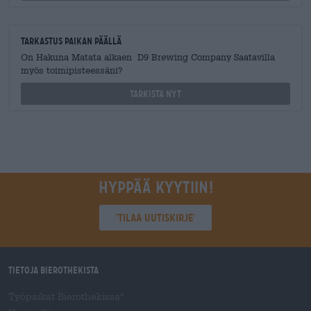
Tarkastus paikan päällä
On Hakuna Matata alkaen D9 Brewing Company Saatavilla
myös toimipisteessäni?
Tarkista nyt
Hyppää kyytiin!
'Tilaa uutiskirje'
Tietoja Bierothekista
Työpaikat Bierothekissa
®