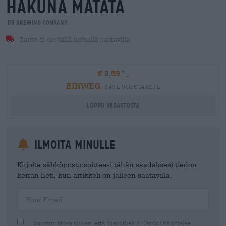
hakuna matata
D9 Brewing Company
Tuote ei ole tällä hetkellä saatavilla
€ 8,59
EINWEG
0,47 L VOI € 14,62 / L
Loppu varastosta
Ilmoita minulle
Kirjoita sähköpostiosoitteesi tähän saadaksesi tiedon
kerran heti, kun artikkeli on jälleen saatavilla.
Your Email
Suostun täten siihen, että Bierothek ® GmbH käsittelee