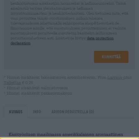
henkilötietojani asiakastilin luomiseksi ja hallinnoimiseksi. Tämä
asiakastili tarjoaa yleiskatsauksen ja hallinnan
myyntitoiminnastani ja henkilötiedoistani. Olen tietoinen siitä, että
voin peruuttaa tämän suostumuksen milloin tahansa
tulevaisuudessa lähettämällä sähköpostia shop@bierothek.de.
Ilmoitamme sinulle, että suostumuksesi peruuttaminen ei vaikuta
suostumuksesi perusteella suoritetun käsittelyn laillisuuteen
peruuttamishetkeen asti. Lisätietoja löytyy
data protection
declaration
Kiinnittää
* Hinnat sisältävät lakisääteisen arvonlisäveron. Plus
Laivaus
plus
Tallettaa
€ 0,25
* Hinnat sisältävät valmisteveron
* Hinnat sisältävät pakkausmaksun
Kuvaus
Info
Arvion perusteella
(0)
Käsityöoluen maailmassa amerikkalainen aromaattinen