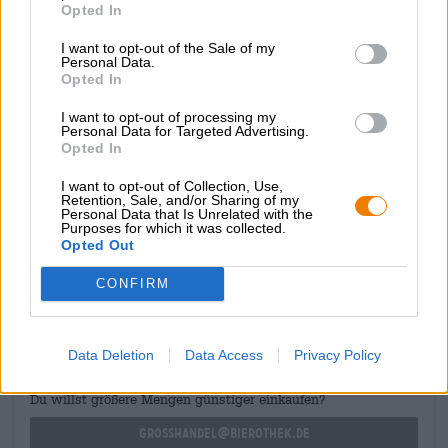
Hunajakultaisen kauneuden kruunaa sekahuokoinen
Opted In
norsunluuvaahtohattu ja tuoksuu viettelevästi auringon
I want to opt-out of the Sale of my
suutelevilta trooppisilla hedelmiltä. Tämä erinomainen
Personal Data.
ensivaikutelma jatkuu juomaan: mandariini, ananas,
Opted In
greippi ja seljankukka vangitsevat makua ja sammuttavat
taitavasti oluen janoasi. Vankka katkeruus tasapainottaa
I want to opt-out of processing my
mehukasta makeutta.
Personal Data for Targeted Advertising.
Opted In
I want to opt-out of Collection, Use,
Retention, Sale, and/or Sharing of my
Personal Data that Is Unrelated with the
Purposes for which it was collected.
Opted Out
ILMAINEN OLUTNEUVONTA
Onko sinulla kysyttävää tästä oluesta? Olemme täällä sinua
CONFIRM
varten.
shop@bierothek.de
Data Deletion
Data Access
Privacy Policy
kauppiaat tai ravintoloitsijat
Du willst größere Mengen günstiger einkaufen?
grosshandel@bierothek.de