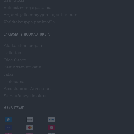
B2B ja B2F
Valmisteverojärjestelmä
Hopnet-jälleenmyyjän kirjautuminen
Verkkokauppa panimoille
Lakiasiat / Huomautuksia
Alaikäisten suojelu
Tallettaa
Olosuhteet
Peruuttamisoikeus
Jälki
Tietosuoja
Asiakkaiden Arvostelut
Esteettömyysilmoitus
Maksutavat