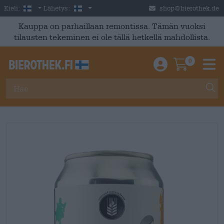
Skip to main content
Finnish
Suomi
Kieli:
Lähetys:
shop@bierothek.de
Kauppa on parhaillaan remontissa. Tämän vuoksi
tilausten tekeminen ei ole tällä hetkellä mahdollista.
0
Einloggen / An
Warenkor
M