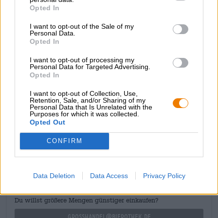
aprikoosi, mehukkaat päärynät ja kirpeät sitrusaromit
Opted In
leviävät ilmaan ja makuusi. Kohtalainen katkeruus seuraa
amerikkalaisen ja uuden-seelantilaisen humalan
I want to opt-out of the Sale of my
sävellystä ja täydentää taidokkaasti kokonaiskuvaa.
Personal Data.
Opted In
Jos sinulla on tilaongelmia tai olet hieman tyytymätön
omaan asumistilanteeseesi, suosittelemme rauhoittavaa
I want to opt-out of processing my
Personal Data for Targeted Advertising.
pulloa tätä herkullista olutta!
Opted In
I want to opt-out of Collection, Use,
Retention, Sale, and/or Sharing of my
Personal Data that Is Unrelated with the
Purposes for which it was collected.
Opted Out
ILMAINEN OLUTNEUVONTA
Onko sinulla kysyttävää tästä oluesta? Olemme täällä sinua
CONFIRM
varten.
shop@bierothek.de
Data Deletion
Data Access
Privacy Policy
kauppiaat tai ravintoloitsijat
Du willst größere Mengen günstiger einkaufen?
grosshandel@bierothek.de