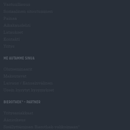
Vastuullisuus
Sosiaalinen sitoutuminen
Painaa
Aikakauslehti
Lataukset
Kontakti
Yritys
Me autamme sinua
Olutseminaarit
Maksutavat
Laivaus
/
Kansainvälinen
Usein kysytyt kysymykset
Bierothek
- Partner
®
Yritysasiakkaat
Äänioikeus
Sisällyttäminen Bierothek-valikoimaan
®