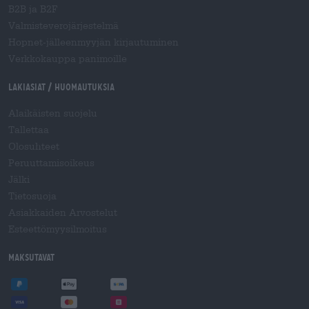
B2B ja B2F
Valmisteverojärjestelmä
Hopnet-jälleenmyyjän kirjautuminen
Verkkokauppa panimoille
Lakiasiat / Huomautuksia
Alaikäisten suojelu
Tallettaa
Olosuhteet
Peruuttamisoikeus
Jälki
Tietosuoja
Asiakkaiden Arvostelut
Esteettömyysilmoitus
Maksutavat