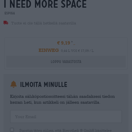
i need more space
Espiga
Tuote ei ole tällä hetkellä saatavilla
€ 9,19
EINWEG
0,44 L VOI € 17,09 / L
Loppu varastosta
Ilmoita minulle
Kirjoita sähköpostiosoitteesi tähän saadaksesi tiedon
kerran heti, kun artikkeli on jälleen saatavilla.
Your Email
Suostun täten siihen, että Bierothek ® GmbH käsittelee