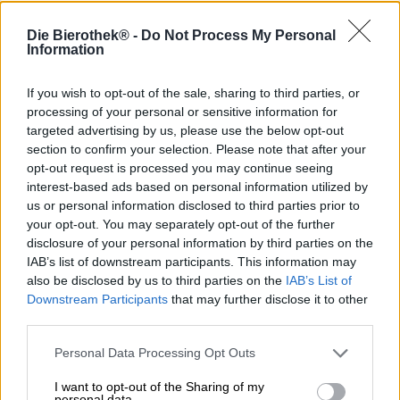
Ihanteellinen asunnon koko on äärimmäisen yksilöllinen
Die Bierothek® -
Do Not Process My Personal
asia, mutta asumme kaikki suunnilleen samassa tilassa.
Information
Jotkut ihmiset tarvitsevat hieman enemmän tilaa, koska
he haluavat sijoittaa kotiin toimiston, kirjaston,
lastenhuoneen tai kuntosalin, kun taas toiset elävät
If you wish to opt-out of the sale, sharing to third parties, or
minimalistista elämää ja tarvitsevat vähemmän
processing of your personal or sensitive information for
neliömetriä itselleen.
targeted advertising by us, please use the below opt-out
section to confirm your selection. Please note that after your
Olipa neljä seinääsi kuinka suuri tai pieni tahansa,
opt-out request is processed you may continue seeing
espanjalainen panimo Espiga haluaa sinun nauttivan
interest-based ads based on personal information utilized by
asunnostasi täysillä. Auttaakseen sinua tekemään tämän
us or personal information disclosed to third parties prior to
vielä paremmin, he antavat sinulle sopivan oluen: I Need
your opt-out. You may separately opt-out of the further
More Space on tuplakuivahumaloitu India pale ale, joka
disclosure of your personal information by third parties on the
on humalattu Uuden-Seelannin Rakau-humalalla ja
IAB’s list of downstream participants. This information may
kylmähumalalla Citra-, Rakau- ja Azacca-lajikkeilla.
also be disclosed by us to third parties on the
IAB’s List of
Mehukasta humalaa korvaavat kolme mallasta sekä
Downstream Participants
that may further disclose it to other
kaurahiutaleet ja ohra. Panimoiden asiantuntevien käsien
third parties.
alla nämä raaka-aineet muuttuvat tiheäksi sameaksi
olueksi, jolla on superhedelmäinen luonne.
Personal Data Processing Opt Outs
Espigas DDH IPA:n tuoksulle ja maulle on ominaista
kesäiset hedelmäiset tuoksut: kultainen mango, kypsä
I want to opt-out of the Sharing of my
personal data.