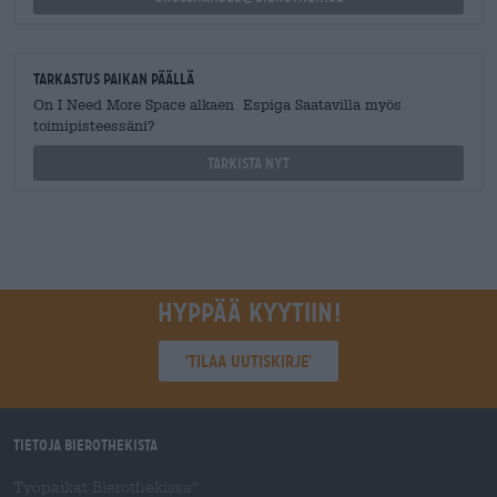
Tarkastus paikan päällä
On I Need More Space alkaen Espiga Saatavilla myös
toimipisteessäni?
Tarkista nyt
Hyppää kyytiin!
'Tilaa uutiskirje'
Tietoja Bierothekista
Työpaikat Bierothekissa
®