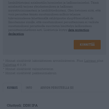
henkilötietojani asiakastilin luomiseksi ja hallinnoimiseksi. Tämä
asiakastili tarjoaa yleiskatsauksen ja hallinnan
myyntitoiminnastani ja henkilötiedoistani. Olen tietoinen siitä, että
voin peruuttaa tämän suostumuksen milloin tahansa
tulevaisuudessa lähettämällä sähköpostia shop@bierothek.de.
Ilmoitamme sinulle, että suostumuksesi peruuttaminen ei vaikuta
suostumuksesi perusteella suoritetun käsittelyn laillisuuteen
peruuttamishetkeen asti. Lisätietoja löytyy
data protection
declaration
Kiinnittää
* Hinnat sisältävät lakisääteisen arvonlisäveron. Plus
Laivaus
plus
Tallettaa
€ 0,25
* Hinnat sisältävät valmisteveron
* Hinnat sisältävät pakkausmaksun
Kuvaus
Info
Arvion perusteella
(0)
Oluttyyli: DDH IPA