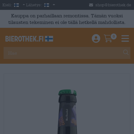
Skip to main content
Finnish
Suomi
Kieli:
Lähetys:
shop@bierothek.de
Kauppa on parhaillaan remontissa. Tämän vuoksi
tilausten tekeminen ei ole tällä hetkellä mahdollista.
0
Einloggen / An
Warenkor
M