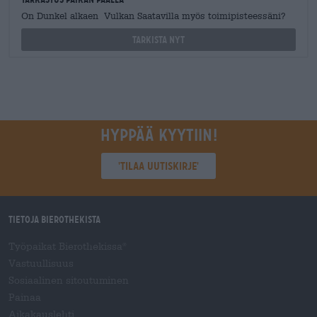
On Dunkel alkaen Vulkan Saatavilla myös toimipisteessäni?
Tarkista nyt
Hyppää kyytiin!
'Tilaa uutiskirje'
Tietoja Bierothekista
Työpaikat Bierothekissa
®
Vastuullisuus
Sosiaalinen sitoutuminen
Painaa
Aikakauslehti