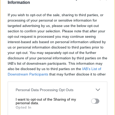
viime vuosina yhä suositummaksi. Se varmistaa, että
Information
tuotteiden ei tarvitse kulkea tarpeettoman pitkiä
kuljetusreittejä ja että alueen ihmiset saavat tukea
If you wish to opt-out of the sale, sharing to third parties, or
lähimmäisiltä. Vulkan on panimo, joka arvostaa
processing of your personal or sensitive information for
alueellisuutta. He eivät kuitenkaan vain hanki raaka-
targeted advertising by us, please use the below opt-out
aineita lähiympäristöstä ja työllistävät lähistöllä asuvia
section to confirm your selection. Please note that after your
ihmisiä, vaan myös hyödyntävät luonnonoloja parhaalla
opt-out request is processed you may continue seeing
mahdollisella tavalla. Vulkan-panimolla on maailman
interest-based ads based on personal information utilized by
syvin olutkellari. Tämä tila syntyi tulivuorenpurkauksen
seurauksena yli 13 000 vuotta sitten, ja se on nyt
us or personal information disclosed to third parties prior to
ihanteellinen paikka panimoiden kypsymiselle rauhassa
your opt-out. You may separately opt-out of the further
ja täydellisissä säilytysolosuhteissa.
disclosure of your personal information by third parties on the
IAB’s list of downstream participants. This information may
Lager-kellarista hyötynyt ja alueellisesta luomuviljelystä
also be disclosed by us to third parties on the
IAB’s List of
peräisin olevasta Eifel-ohrasta valmistettu olut on Vulkan
Downstream Participants
that may further disclose it to other
Bio Dunkel. Kastanjanruskea juoma kuparin hohtavan ja
third parties.
norsunluunvärisen pään kera on ihanan maltainen ja tuo
hellästi paahdetun viljan pehmeän makeuden kielelle.
Personal Data Processing Opt Outs
Sen makuprofiili koostuu paahdetuista aromeista,
karamellisista vivahteista, savun vivahduksista, kahvista
I want to opt-out of the Sharing of my
ja herkästi sulavasta suklaasta. Kirsikka kakun päällä on
personal data.
Opted In
kermainen, tarttuva suutuntuma ja hienoksi paahdettua
katkeruutta, joka tasapainottaa harmonisesti voimakasta