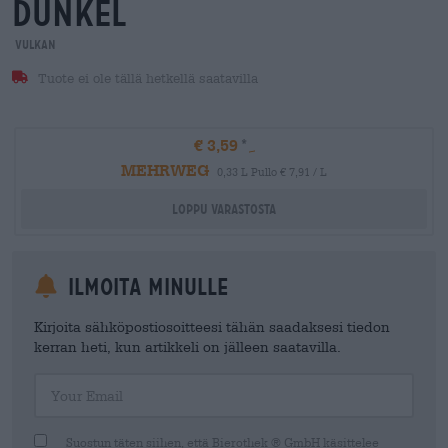
dunkel
Vulkan
Tuote ei ole tällä hetkellä saatavilla
€ 3,59
MEHRWEG
0,33 L Pullo € 7,91 / L
Loppu varastosta
Ilmoita minulle
Kirjoita sähköpostiosoitteesi tähän saadaksesi tiedon
kerran heti, kun artikkeli on jälleen saatavilla.
Your Email
Suostun täten siihen, että Bierothek ® GmbH käsittelee