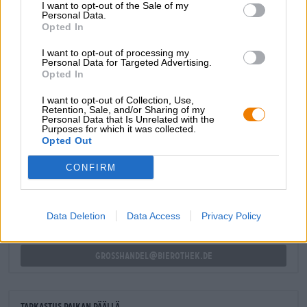
I want to opt-out of the Sale of my
makeutta.
Personal Data.
Opted In
Tummassa lagerissa on 5,1 % alkoholia ja mieto 5
yksikköä katkeruutta.
I want to opt-out of processing my
Personal Data for Targeted Advertising.
Opted In
I want to opt-out of Collection, Use,
Retention, Sale, and/or Sharing of my
Personal Data that Is Unrelated with the
ILMAINEN OLUTNEUVONTA
Purposes for which it was collected.
Opted Out
Onko sinulla kysyttävää tästä oluesta? Olemme täällä sinua
varten.
CONFIRM
shop@bierothek.de
Data Deletion
Data Access
Privacy Policy
kauppiaat tai ravintoloitsijat
Du willst größere Mengen günstiger einkaufen?
grosshandel@bierothek.de
Tarkastus paikan päällä