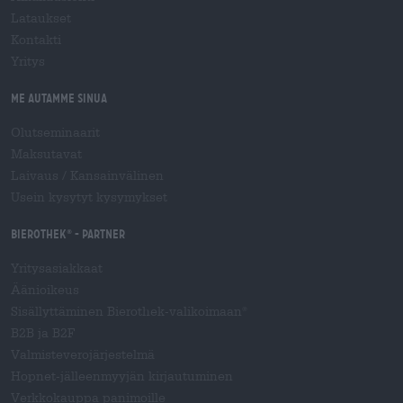
Lataukset
Kontakti
Yritys
Me autamme sinua
Olutseminaarit
Maksutavat
Laivaus
/
Kansainvälinen
Usein kysytyt kysymykset
Bierothek
- Partner
®
Yritysasiakkaat
Äänioikeus
Sisällyttäminen Bierothek-valikoimaan
®
B2B ja B2F
Valmisteverojärjestelmä
Hopnet-jälleenmyyjän kirjautuminen
Verkkokauppa panimoille