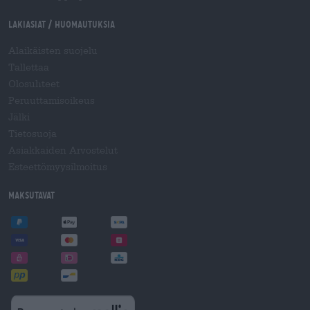
Lakiasiat / Huomautuksia
Alaikäisten suojelu
Tallettaa
Olosuhteet
Peruuttamisoikeus
Jälki
Tietosuoja
Asiakkaiden Arvostelut
Esteettömyysilmoitus
Maksutavat