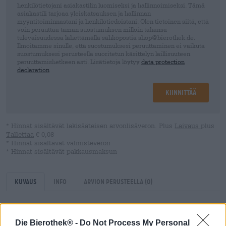
henkilötietojani asiakastilin luomiseksi ja hallinnoimiseksi. Tämä
asiakastili tarjoaa yleiskatsauksen ja hallinnan
myyntitoiminnastani ja henkilötiedoistani. Olen tietoinen siitä, että
voin peruuttaa tämän suostumuksen milloin tahansa
tulevaisuudessa lähettämällä sähköpostia shop@bierothek.de.
Ilmoitamme sinulle, että suostumuksesi peruuttaminen ei vaikuta
suostumuksesi perusteella suoritetun käsittelyn laillisuuteen
peruuttamishetkeen asti. Lisätietoja löytyy
data protection
declaration
Kiinnittää
* Hinnat sisältävät lakisääteisen arvonlisäveron. Plus
Laivaus
plus
Tallettaa
€ 0,08
* Hinnat sisältävät valmisteveron
* Hinnat sisältävät pakkausmaksun
Kuvaus
Info
Arvion perusteella
(0)
Alueellisuus on tukemisen arvoinen trendi, joka on tullut
Die Bierothek® -
Do Not Process My Personal