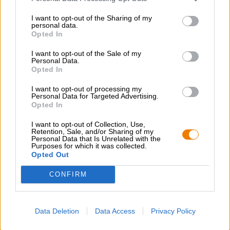
Olut luokka
tölkkiolut
I want to opt-out of the Sharing of my
personal data.
Elintarvikkeiden suositus
Opted In
Käynnistin
: Mausteinen kova juusto viikunasinappilla
Pääruoka
: Mac n -juusto
Jälkiruoka
: Crepes hedelmillä
I want to opt-out of the Sale of my
Personal Data.
Alkoholipitoisuus
Opted In
8 % vol
I want to opt-out of processing my
Ingrediantit
Personal Data for Targeted Advertising.
Vesi,
ohramallas
,
vehnämallas
,
kauramallas
, humala, hiiva
Opted In
Valmistevero
I want to opt-out of Collection, Use,
€ 1,59
Retention, Sale, and/or Sharing of my
Personal Data that Is Unrelated with the
Pakkausmaksu
Purposes for which it was collected.
€ 0,28
Opted Out
CONFIRM
ILMAINEN OLUTNEUVONTA
Onko sinulla kysyttävää tästä oluesta? Olemme täällä sinua
varten.
Data Deletion
Data Access
Privacy Policy
shop@bierothek.de