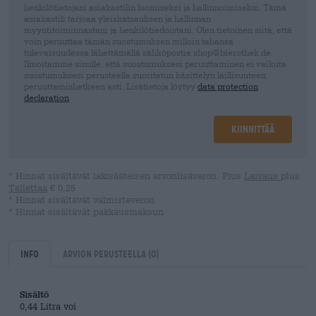
henkilötietojani asiakastilin luomiseksi ja hallinnoimiseksi. Tämä
asiakastili tarjoaa yleiskatsauksen ja hallinnan
myyntitoiminnastani ja henkilötiedoistani. Olen tietoinen siitä, että
voin peruuttaa tämän suostumuksen milloin tahansa
tulevaisuudessa lähettämällä sähköpostia shop@bierothek.de.
Ilmoitamme sinulle, että suostumuksesi peruuttaminen ei vaikuta
suostumuksesi perusteella suoritetun käsittelyn laillisuuteen
peruuttamishetkeen asti. Lisätietoja löytyy
data protection
declaration
Kiinnittää
* Hinnat sisältävät lakisääteisen arvonlisäveron. Plus
Laivaus
plus
Tallettaa
€ 0,25
* Hinnat sisältävät valmisteveron
* Hinnat sisältävät pakkausmaksun
Info
Arvion perusteella
(0)
Sisältö
0,44 Litra voi