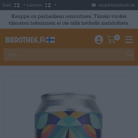
Skip to main content
Finnish
Suomi
Kieli:
Lähetys:
shop@bierothek.de
Kauppa on parhaillaan remontissa. Tämän vuoksi
tilausten tekeminen ei ole tällä hetkellä mahdollista.
0
Einloggen / An
Warenkor
M