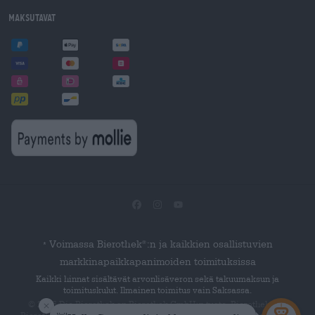
Maksutavat
Voimassa Bierothek
:n ja kaikkien osallistuvien
®
*
markkinapaikkapanimoiden toimituksissa
Kaikki hinnat sisältävät arvonlisäveron sekä takuumaksun ja
toimituskulut. Ilmainen toimitus vain Saksassa.
© 2026 Die Bierothek
on Bierothek GmbH:n tuote. Bierothek
on
®
®