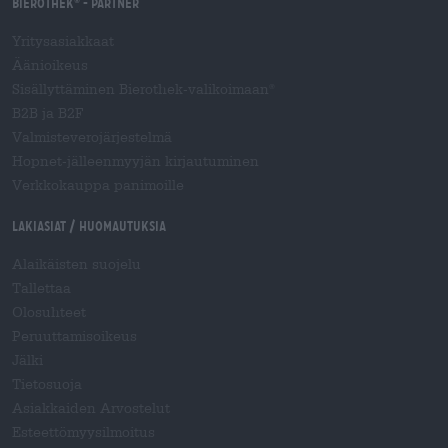
Bierothek
- Partner
®
Yritysasiakkaat
Äänioikeus
Sisällyttäminen Bierothek-valikoimaan
®
B2B ja B2F
Valmisteverojärjestelmä
Hopnet-jälleenmyyjän kirjautuminen
Verkkokauppa panimoille
Lakiasiat / Huomautuksia
Alaikäisten suojelu
Tallettaa
Olosuhteet
Peruuttamisoikeus
Jälki
Tietosuoja
Asiakkaiden Arvostelut
Esteettömyysilmoitus