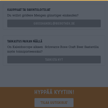
kauppiaat tai ravintoloitsijat
Du willst größere Mengen günstiger einkaufen?
grosshandel@bierothek.de
Tarkastus paikan päällä
On Kaleidoscope alkaen Schwarze Rose Craft Beer Saatavilla
myös toimipisteessäni?
Tarkista nyt
Hyppää kyytiin!
'Tilaa uutiskirje'