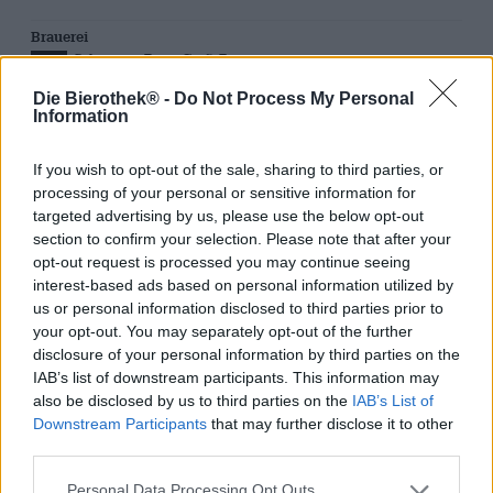
Brauerei
Schwarze Rose Craft Beer
Bierothekin® tunnus
Die Bierothek® -
Do Not Process My Personal
Information
10348010
EAN
4270000375286, 4270002137684
If you wish to opt-out of the sale, sharing to third parties, or
processing of your personal or sensitive information for
Paino
targeted advertising by us, please use the below opt-out
0.44kg(0.45kg pakkauksen kanssa)
section to confirm your selection. Please note that after your
Tallettaa
opt-out request is processed you may continue seeing
€ 0.25
interest-based ads based on personal information utilized by
LMIV
us or personal information disclosed to third parties prior to
Vastuullinen elintarvikealan toimija (EU)
your opt-out. You may separately opt-out of the further
Simon Rose, Colmarstr. 18, 5118
disclosure of your personal information by third parties on the
Mainz Deutschland(DE)
IAB’s list of downstream participants. This information may
Bierregion
also be disclosed by us to third parties on the
IAB’s List of
Deutschland
Downstream Participants
that may further disclose it to other
Oluen tyyli
third parties.
intia pale ale
Personal Data Processing Opt Outs