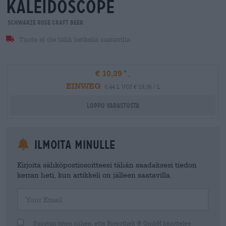
kaleidoscope
Schwarze Rose Craft Beer
Tuote ei ole tällä hetkellä saatavilla
€ 10,39
EINWEG
0,44 L VOI € 19,36 / L
Loppu varastosta
Ilmoita minulle
Kirjoita sähköpostiosoitteesi tähän saadaksesi tiedon
kerran heti, kun artikkeli on jälleen saatavilla.
Your Email
Suostun täten siihen, että Bierothek ® GmbH käsittelee