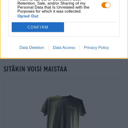
Retention, Sale, and/or Sharing of my
grosshandel@bierothek.de
Personal Data that Is Unrelated with the
Purposes for which it was collected.
Opted Out
Tarkastus paikan päällä
CONFIRM
On Stone Brewing Tasting Paket klein alkaen Stone Brewing
USA Saatavilla myös toimipisteessäni?
Tarkista nyt
Data Deletion
Data Access
Privacy Policy
Sitäkin voisi maistaa