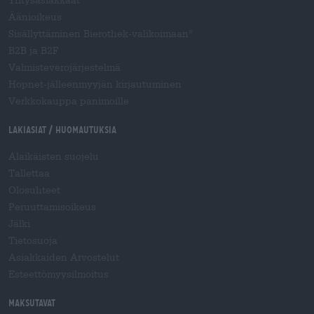
Yritysasiakkaat
Äänioikeus
Sisällyttäminen Bierothek-valikoimaan
®
B2B ja B2F
Valmisteverojärjestelmä
Hopnet-jälleenmyyjän kirjautuminen
Verkkokauppa panimoille
Lakiasiat / Huomautuksia
Alaikäisten suojelu
Tallettaa
Olosuhteet
Peruuttamisoikeus
Jälki
Tietosuoja
Asiakkaiden Arvostelut
Esteettömyysilmoitus
Maksutavat