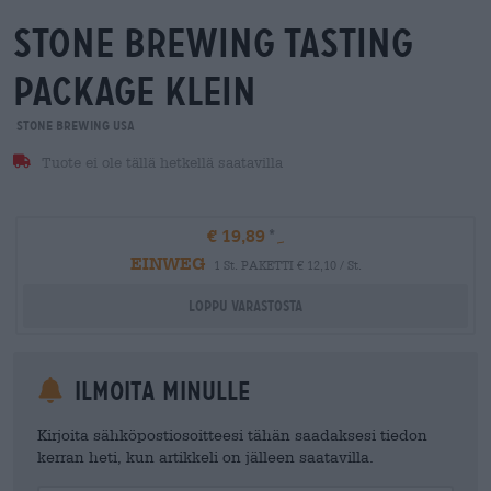
stone brewing tasting
package klein
Stone Brewing USA
Tuote ei ole tällä hetkellä saatavilla
€ 19,89
EINWEG
1 St. PAKETTI € 12,10 / St.
Loppu varastosta
Ilmoita minulle
Kirjoita sähköpostiosoitteesi tähän saadaksesi tiedon
kerran heti, kun artikkeli on jälleen saatavilla.