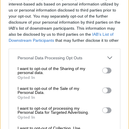
interest-based ads based on personal information utilized by
lahjana saat myös vastaavan lasin, joka tekee oluesi
us or personal information disclosed to third parties prior to
maistelusta todellisen kokemuksen.
your opt-out. You may separately opt-out of the further
Jos Stone Breweryä ei vielä tunne, kannattaa nopeasti
disclosure of your personal information by third parties on the
muuttaa tämä valitettava tilanne ja tutustua panimoiden
IAB’s list of downstream participants. This information may
työhön tämän käytännöllisen paketin ja heidän parhaiden
also be disclosed by us to third parties on the
IAB’s List of
oluidensa käsin poimitun valikoiman avulla. Nauti
Downstream Participants
that may further disclose it to other
itsestäsi!
third parties.
Personal Data Processing Opt Outs
I want to opt-out of the Sharing of my
personal data.
Opted In
ILMAINEN OLUTNEUVONTA
Onko sinulla kysyttävää tästä oluesta? Olemme täällä sinua
I want to opt-out of the Sale of my
varten.
Personal Data.
shop@bierothek.de
Opted In
I want to opt-out of processing my
Personal Data for Targeted Advertising.
kauppiaat tai ravintoloitsijat
Opted In
Du willst größere Mengen günstiger einkaufen?
I want to opt-out of Collection, Use,