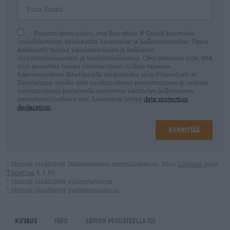
Your Email
Suostun täten siihen, että Bierothek ® GmbH käsittelee
henkilötietojani asiakastilin luomiseksi ja hallinnoimiseksi. Tämä
asiakastili tarjoaa yleiskatsauksen ja hallinnan
myyntitoiminnastani ja henkilötiedoistani. Olen tietoinen siitä, että
voin peruuttaa tämän suostumuksen milloin tahansa
tulevaisuudessa lähettämällä sähköpostia shop@bierothek.de.
Ilmoitamme sinulle, että suostumuksesi peruuttaminen ei vaikuta
suostumuksesi perusteella suoritetun käsittelyn laillisuuteen
peruuttamishetkeen asti. Lisätietoja löytyy
data protection
declaration
Kiinnittää
* Hinnat sisältävät lakisääteisen arvonlisäveron. Plus
Laivaus
plus
Tallettaa
€ 1,50
* Hinnat sisältävät valmisteveron
* Hinnat sisältävät pakkausmaksun
Kuvaus
Info
Arvion perusteella
(0)