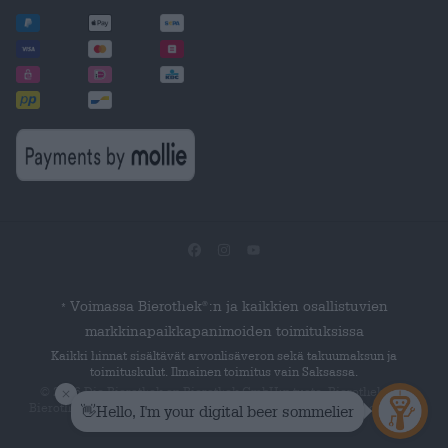
Voimassa Bierothek
:n ja kaikkien osallistuvien
®
*
markkinapaikkapanimoiden toimituksissa
Kaikki hinnat sisältävät arvonlisäveron sekä takuumaksun ja
toimituskulut. Ilmainen toimitus vain Saksassa.
© 2026 Die Bierothek
on Bierothek GmbH:n tuote. Bierothek
on
®
Bierothek
Group GmbH:n rekisteröity sanamerkki.
Kaikki oikeudet
®
pidätetään.