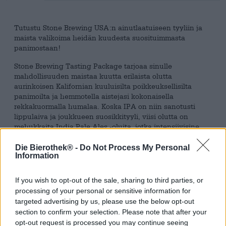
Tutustu Stone Brewing USA:n ainutlaatuiseen tyyliin ja
maista valikoima heidän kuudesta suosituimmasta
panimostaan!
Stone Brewing Tasting Package tarjoaa sinulle
mahdollisuuden maistaa kuutta erilaista olutta
aurinkoisen Kalifornian kuuluisilta poikkeuksellisilta
panimoilta ja hemmotella aistejasi kokonaisella
rekkakuormalla humalaa. Koska IPA on niin sanotusti
lippulaiva ja joukkueen suosikkityyli, viisi olutta on
mehukkaita India Pale Ales -oluita, jotka intensiivisine
aromeineen ja raikkaineen katkerain vivahteineen
edustavat intohimoa humalaan valtavia määriä. Tämä
Die Bierothek® -
Do Not Process My Personal
Information
pakkaus tyydyttää kaikki janoisten humalapäiden tarpeet
mehevistä sitrushedelmistä trooppisiin makuräjähdyksiin
ja mausteisiin hartsimakuihin.
If you wish to opt-out of the sale, sharing to third parties, or
processing of your personal or sensitive information for
Erinomaisten IPA:iden lisäksi Stone Brewing Tasting
targeted advertising by us, please use the below opt-out
Package tarjoaa sinulle myös meksikolaisvaikutteisen Salt
section to confirm your selection. Please note that after your
& Lime Lagerin, joka muodostaa jännittävän kontrastin
opt-out request is processed you may continue seeing
IPA:lle kevyellä suolan ja limen yhdistelmällä. Pienenä