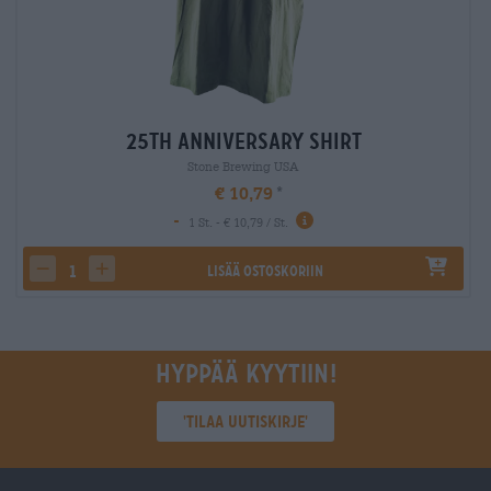
25th Anniversary Shirt
Stone Brewing USA
€ 10,79
-
1 St. - € 10,79 / St.
Lisää ostoskoriin
decrease quantity
increase quantity
Hyppää kyytiin!
'Tilaa uutiskirje'