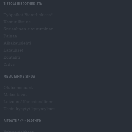
Tietoja Bierothekista
Työpaikat Bierothekissa
®
Vastuullisuus
Sosiaalinen sitoutuminen
Painaa
Aikakauslehti
Lataukset
Kontakti
Yritys
Me autamme sinua
Olutseminaarit
Maksutavat
Laivaus
/
Kansainvälinen
Usein kysytyt kysymykset
Bierothek
- Partner
®