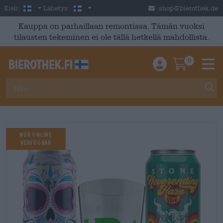
Skip to main content
Finnish
Suomi
Kieli:
Lähetys:
shop@bierothek.de
Kauppa on parhaillaan remontissa. Tämän vuoksi
tilausten tekeminen ei ole tällä hetkellä mahdollista.
0
Einloggen / An
Warenkor
M
NUR ONLINE
VERFÜGBAR