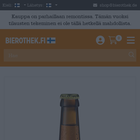
Skip to main content
Finnish
Suomi
Kieli:
Lähetys:
shop@bierothek.de
Kauppa on parhaillaan remontissa. Tämän vuoksi
tilausten tekeminen ei ole tällä hetkellä mahdollista.
0
Einloggen / An
Warenkor
M