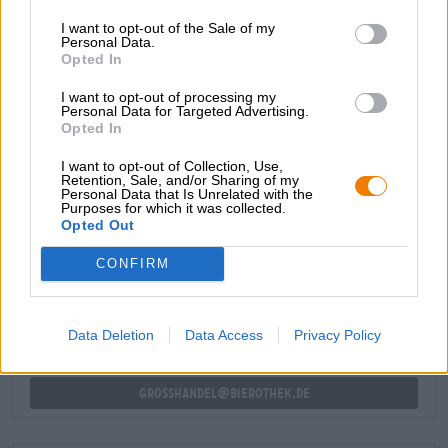
viinirypäleiden tuoksu. Maku seuraa hajujen
I want to opt-out of the Sale of my
ensivaikutelmaa ja antaa kuivan koostumuksen
Personal Data.
päärynästä, seljanmarjasta, viinirypäleestä ja ripaus
Opted In
sitruunaruohoa. Kuohuva hiilidioksidi täydentää
tyylikkäästi oluenautinnon.
I want to opt-out of processing my
Personal Data for Targeted Advertising.
Opted In
I want to opt-out of Collection, Use,
Retention, Sale, and/or Sharing of my
Personal Data that Is Unrelated with the
ILMAINEN OLUTNEUVONTA
Purposes for which it was collected.
Opted Out
Onko sinulla kysyttävää tästä oluesta? Olemme täällä sinua
varten.
CONFIRM
shop@bierothek.de
Data Deletion
Data Access
Privacy Policy
kauppiaat tai ravintoloitsijat
Du willst größere Mengen günstiger einkaufen?
grosshandel@bierothek.de