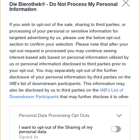
panimon valikoimaa, huomaa ensi silmäyksellä, että
Die Bierothek® -
Do Not Process My Personal
tiimillä on paljon tarjottavaa. Rohkealla ja kokeilunhalulla
Information
vedenkeittimen takana olevat miehet ja naiset ovat
kehittäneet malliston, joka on samaan aikaan
If you wish to opt-out of the sale, sharing to third parties, or
maanläheinen, innovatiivinen, luova ja perinteinen.
processing of your personal or sensitive information for
Panimopalat, kuten
Marc’s Chocolate Bock,
yhdistävät
targeted advertising by us, please use the below opt-out
frankenilaisen panimon nykyaikaisempiin trendeihin ja
section to confirm your selection. Please note that after your
yhdistävät tyylikkäästi perinteitä ja nykypäivää. Panimot
opt-out request is processed you may continue seeing
osoittavat kerta toisensa jälkeen innokasta tunnetta ajan
interest-based ads based on personal information utilized by
hengestä ja nauttivansa jatkuvasti kehittyvästä
us or personal information disclosed to third parties prior to
panimoprosessista.
your opt-out. You may separately opt-out of the further
He uskaltautuivat äskettäin täysin uuteen olutyyliin: niin
disclosure of your personal information by third parties on the
kutsuttu Brut oli ollut heidän toivelistallaan pitkään, ja
IAB’s list of downstream participants. This information may
nyt he ovat saaneet suunnitelman toimeen. Heidän
also be disclosed by us to third parties on the
IAB’s List of
tulkintansa on Brut Pale Ale, jossa vaalean olen
Downstream Participants
that may further disclose it to other
hedelmäinen juotavuus yhdistyy kuohuviinin kuivaan
third parties.
eleganssiin ja kuohuviin kupliin.
Personal Data Processing Opt Outs
Royal on haudutettu humalalajikkeista Galena, Aramis ja
Hallertauer Blanc, ja se on lasissa vaalean kullan
I want to opt-out of the Sharing of my
sävyinen. Ilmavasta vaahdonpäästä kohoaa raikas
personal data.
seljankukkien, mehukkaiden päärynöiden ja kevyiden
Opted In