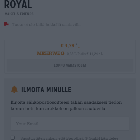
royal
Maisel & Friends
Tuote ei ole tällä hetkellä saatavilla
€ 4,79
MEHRWEG
0,33 L Pullo € 11,24 / L
Loppu varastosta
Ilmoita minulle
Kirjoita sähköpostiosoitteesi tähän saadaksesi tiedon
kerran heti, kun artikkeli on jälleen saatavilla.
Your Email
Suostun täten siihen, että Bierothek ® GmbH käsittelee