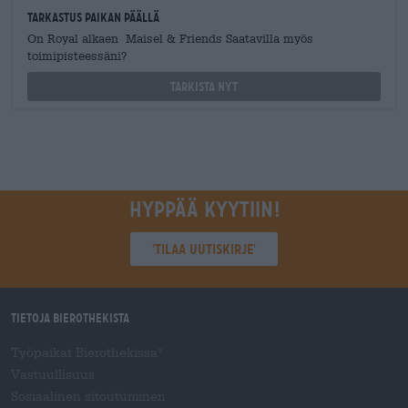
Tarkastus paikan päällä
On Royal alkaen Maisel & Friends Saatavilla myös
toimipisteessäni?
Tarkista nyt
Hyppää kyytiin!
'Tilaa uutiskirje'
Tietoja Bierothekista
Työpaikat Bierothekissa
®
Vastuullisuus
Sosiaalinen sitoutuminen