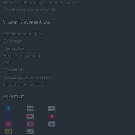
Hopnet-jälleenmyyjän kirjautuminen
Verkkokauppa panimoille
Lakiasiat / Huomautuksia
Alaikäisten suojelu
Tallettaa
Olosuhteet
Peruuttamisoikeus
Jälki
Tietosuoja
Asiakkaiden Arvostelut
Esteettömyysilmoitus
Maksutavat