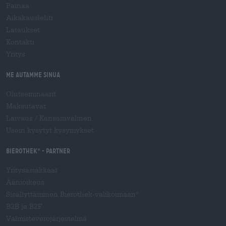
Painaa
Aikakauslehti
Lataukset
Kontakti
Yritys
Me autamme sinua
Olutseminaarit
Maksutavat
Laivaus
/
Kansainvälinen
Usein kysytyt kysymykset
Bierothek
- Partner
®
Yritysasiakkaat
Äänioikeus
Sisällyttäminen Bierothek-valikoimaan
®
B2B ja B2F
Valmisteverojärjestelmä