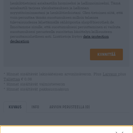
henkilötietojani asiakastilin luomiseksi ja hallinnoimiseksi. Tämä
asiakastili tarjoaa yleiskatsauksen ja hallinnan
myyntitoiminnastani ja henkilötiedoistani. Olen tietoinen siitä, että
voin peruuttaa tämän suostumuksen milloin tahansa
tulevaisuudessa lähettämällä sähköpostia shop@bierothek.de.
Ilmoitamme sinulle, että suostumuksesi peruuttaminen ei vaikuta
suostumuksesi perusteella suoritetun käsittelyn laillisuuteen
peruuttamishetkeen asti. Lisätietoja löytyy
data protection
declaration
Kiinnittää
* Hinnat sisältävät lakisääteisen arvonlisäveron. Plus
Laivaus
plus
Tallettaa
€ 0,08
* Hinnat sisältävät valmisteveron
* Hinnat sisältävät pakkausmaksun
Kuvaus
Info
Arvion perusteella
(0)
Jokainen, joka katsoo Bayreuthin Maisel & Friends -