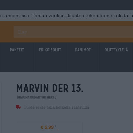
 remontissa. Tämän vuoksi tilausten tekeminen ei ole tällä
Paketit
Erikoisolut
Panimot
Oluttyylejä
marvin der 13.
Braumanufaktur Hertl
Tuote ei ole tällä hetkellä saatavilla
€ 6,99