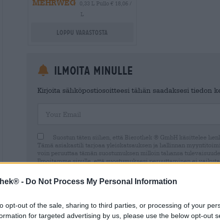
MEHRWEG
0,33 L Pullo € 18,06 /
L
Loppu varastosta
Ilmoita minulle
Kirjoita sähköpostiosoitteesi tähän saadaksesi tiedon ker
Your Email
Suostun täten siihen, että Bierothek ® GmbH käsittelee henki
Tämä asiakastili tarjoaa yleiskatsauksen ja hallinnan myyntitoimin
voin peruuttaa tämän suostumuksen milloin tahansa tulevaisuude
Ilmoitamme sinulle, että suostumuksesi peruuttaminen ei vaikuta
laillisuuteen peruuttamishetkeen asti. Lisätietoja löytyy
data prot
thek® -
Do Not Process My Personal Information
to opt-out of the sale, sharing to third parties, or processing of your per
formation for targeted advertising by us, please use the below opt-out s