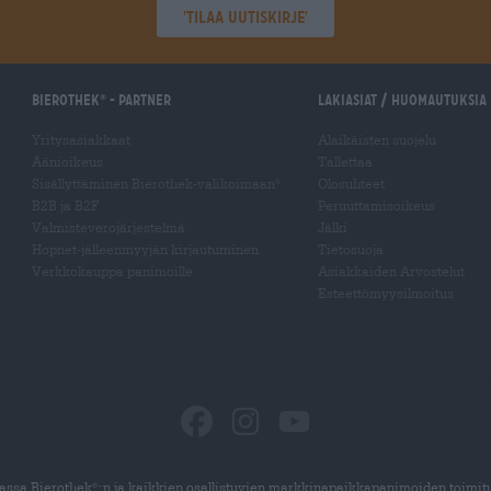
'Tilaa uutiskirje'
Bierothek
- Partner
Lakiasiat / Huomautuksia
®
Yritysasiakkaat
Alaikäisten suojelu
Äänioikeus
Tallettaa
Sisällyttäminen Bierothek-valikoimaan
Olosuhteet
®
B2B ja B2F
Peruuttamisoikeus
Valmisteverojärjestelmä
Jälki
Hopnet-jälleenmyyjän kirjautuminen
Tietosuoja
Verkkokauppa panimoille
Asiakkaiden Arvostelut
Esteettömyysilmoitus
ssa Bierothek
:n ja kaikkien osallistuvien markkinapaikkapanimoiden toimit
®