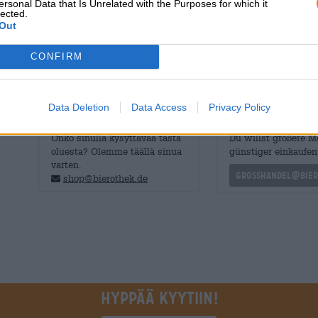
ersonal Data that Is Unrelated with the Purposes for which it
syksyn herkkua.
lected.
Out
Jos kaikki on mahdollista, voi tapahtua jotain hyvää!
CONFIRM
Data Deletion
Data Access
Privacy Policy
ILMAINEN OLUTNEUVONTA
kauppiaat tai ravinto
Onko sinulla kysyttävää tästä
Du willst größere 
oluesta? Olemme täällä sinua
günstiger einkaufen
varten.
grosshandel@bier
shop@bierothek.de
Hyppää kyytiin!