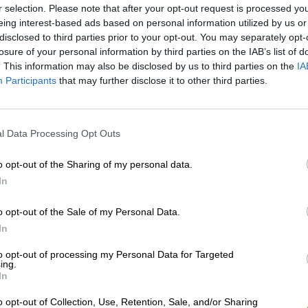
* Hinnat sisältävät lakisääteisen arvonlisäveron. Plus
Laivaus
p
r selection. Please note that after your opt-out request is processed y
* Hinnat sisältävät valmisteveron
eing interest-based ads based on personal information utilized by us or
* Hinnat sisältävät pakkausmaksun
disclosed to third parties prior to your opt-out. You may separately opt-
losure of your personal information by third parties on the IAB’s list of
. This information may also be disclosed by us to third parties on the
IA
Kuvaus
Info
Arvion perusteella
(0)
Participants
that may further disclose it to other third parties.
Kun kuukauden 13. päivä osuu perjantaiksi, se ei voi ta
positiivista. Yleisesti sanottuna tällaiset päivät tarkoi
l Data Processing Opt Outs
perjantai tulee lokakuussa, Halloween-kuukaudessa, od
avaimen, kukkaruukku putoaa parvekkeelta pomon päähä
o opt-out of the Sharing of my personal data.
luovuttavat yhtä aikaa, astut uusilla valkoisilla kengillä
In
tarkalleen milloin Jos jätit lompakkosi ja lipun kotiin – 
o opt-out of the Sale of my Personal Data.
Panimo, jossa kaikki on mahdollista, on Hertl-panimo T
David Hertl on tunnettu siitä, että mikään ei ole mahdoto
In
epätavallisilla olutluomuksilla, jotka sisältävät kurkkuj
teoksensa julkaistiin juuri Halloweenin aikaan ja tuo m
to opt-out of processing my Personal Data for Targeted
ing.
pelottavalla ilmeellä.
In
Kurpitsaolut on nimetty harjoittelija Marvinin mukaan ja
o opt-out of Collection, Use, Retention, Sale, and/or Sharing
kolmesta eri mallaslajista ja hienoimmasta kurpitsasta 