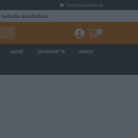
shop@bierothek.de
 hetkellä mahdollista.
0
Einloggen / Anmelden
Warenkorb
Lahjat
Tarjoukset %
laivaus