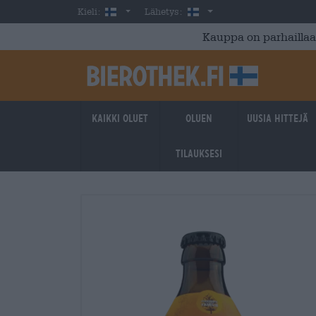
Skip to main content
Finnish
Suomi
Kieli:
Lähetys:
Kauppa on parhaillaan
Kaikki oluet
Oluen
Uusia hittejä
tilauksesi