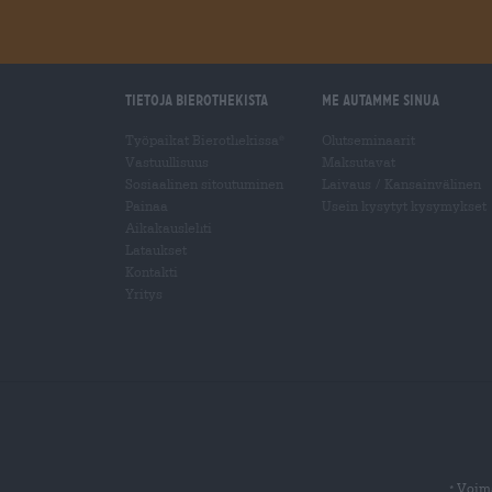
Tietoja Bierothekista
Me autamme sinua
Työpaikat Bierothekissa
Olutseminaarit
®
Vastuullisuus
Maksutavat
Sosiaalinen sitoutuminen
Laivaus
/
Kansainvälinen
Painaa
Usein kysytyt kysymykset
Aikakauslehti
Lataukset
Kontakti
Yritys
Voima
*