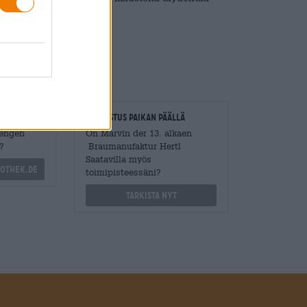
loitsijat
Tarkastus paikan päällä
Mengen
On Marvin der 13. alkaen
?
Braumanufaktur Hertl
Saatavilla myös
othek.de
toimipisteessäni?
Tarkista nyt