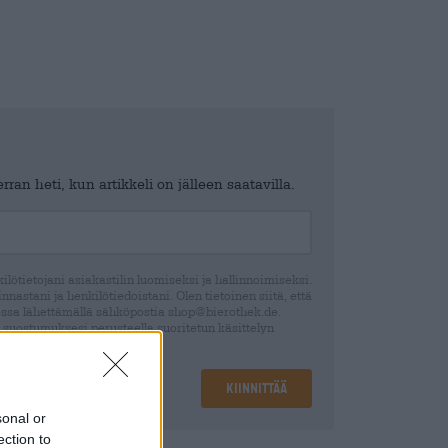
ran heti, kun artikkeli on jälleen saatavilla.
lötietojani asiakastilin luomiseksi ja hallinnoimiseksi.
nastani ja henkilötiedoistani. Olen tietoinen siitä, että
ssa lähettämällä sähköpostia shop@bierothek.de.
 suostumuksesi perusteella suoritetun käsittelyn
ection declaration
Kiinnittää
sonal or
ection to