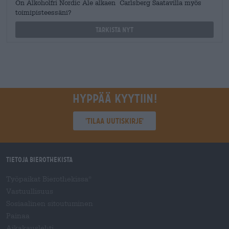
On Alkoholfri Nordic Ale alkaen Carlsberg Saatavilla myös
toimipisteessäni?
Tarkista nyt
Hyppää kyytiin!
'Tilaa uutiskirje'
Tietoja Bierothekista
Työpaikat Bierothekissa
®
Vastuullisuus
Sosiaalinen sitoutuminen
Painaa
Aikakauslehti