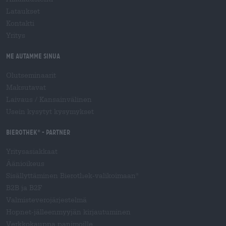
Lataukset
Kontakti
Yritys
Me autamme sinua
Olutseminaarit
Maksutavat
Laivaus
/
Kansainvälinen
Usein kysytyt kysymykset
Bierothek
- Partner
®
Yritysasiakkaat
Äänioikeus
Sisällyttäminen Bierothek-valikoimaan
®
B2B ja B2F
Valmisteverojärjestelmä
Hopnet-jälleenmyyjän kirjautuminen
Verkkokauppa panimoille