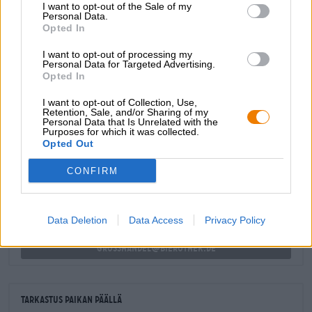
I want to opt-out of the Sale of my
kirpeitä sitrushedelmiä ja kevyttä katkeruutta. Höyrytetty
Personal Data.
lohi, sitruunaviipaleet ja tuore tilli, vihreä parsa, kaprikset
Opted In
ja piparjuuri, sopii täydellisesti oluen kanssa.
I want to opt-out of processing my
Personal Data for Targeted Advertising.
Opted In
I want to opt-out of Collection, Use,
Retention, Sale, and/or Sharing of my
ILMAINEN OLUTNEUVONTA
Personal Data that Is Unrelated with the
Purposes for which it was collected.
Onko sinulla kysyttävää tästä oluesta? Olemme täällä sinua
Opted Out
varten.
shop@bierothek.de
CONFIRM
kauppiaat tai ravintoloitsijat
Data Deletion
Data Access
Privacy Policy
Du willst größere Mengen günstiger einkaufen?
grosshandel@bierothek.de
Tarkastus paikan päällä