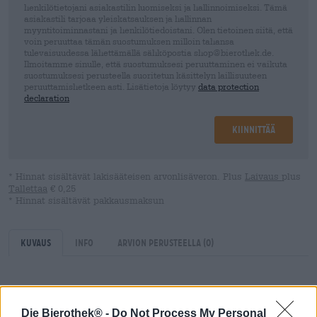
henkilötietojani asiakastilin luomiseksi ja hallinnoimiseksi. Tämä
asiakastili tarjoaa yleiskatsauksen ja hallinnan
myyntitoiminnastani ja henkilötiedoistani. Olen tietoinen siitä, että
voin peruuttaa tämän suostumuksen milloin tahansa
tulevaisuudessa lähettämällä sähköpostia shop@bierothek.de.
Ilmoitamme sinulle, että suostumuksesi peruuttaminen ei vaikuta
suostumuksesi perusteella suoritetun käsittelyn laillisuuteen
peruuttamishetkeen asti. Lisätietoja löytyy
data protection
declaration
Kiinnittää
* Hinnat sisältävät lakisääteisen arvonlisäveron. Plus
Laivaus
plus
Tallettaa
€ 0,25
* Hinnat sisältävät pakkausmaksun
Kuvaus
Info
Arvion perusteella
(0)
Kaukopohjoinen on trendikästä: skandinaavinen muoti ja
siellä tyypillinen sisustustyyli ovat saavuttaneet
Die Bierothek® -
Do Not Process My Personal