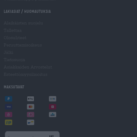
Lakiasiat / Huomautuksia
Alaikäisten suojelu
Tallettaa
Olosuhteet
Peruuttamisoikeus
Jälki
Tietosuoja
Asiakkaiden Arvostelut
Esteettömyysilmoitus
Maksutavat