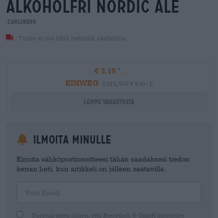
alkoholfri nordic ale
Carlsberg
Tuote ei ole tällä hetkellä saatavilla
€ 3,19
EINWEG
0,33 L VOI € 9,03 / L
Loppu varastosta
Ilmoita minulle
Kirjoita sähköpostiosoitteesi tähän saadaksesi tiedon
kerran heti, kun artikkeli on jälleen saatavilla.
Your Email
Suostun täten siihen, että Bierothek ® GmbH käsittelee