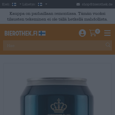
Skip to main content
Finnish
Suomi
Kieli:
Lähetys:
shop@bierothek.de
Kauppa on parhaillaan remontissa. Tämän vuoksi
tilausten tekeminen ei ole tällä hetkellä mahdollista.
0
Einloggen / An
Warenkor
M