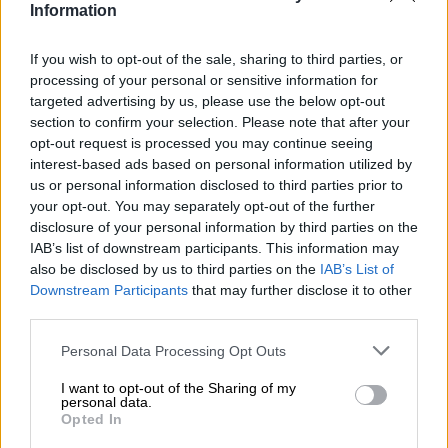
Euroopan keskiosan ja leviävät kulovalkean tavoin.
Information
Selkeät linjat, minimalismi, yksinkertaiset värit ja
luonnonpuu ovat nyt osa pohjoismaista viihtyisyyttä ja
If you wish to opt-out of the sale, sharing to third parties, or
hallitsevat sosiaalista mediaa. Norja, Ruotsi ja Suomi ovat
processing of your personal or sensitive information for
suosittuja matkakohteita ja houkuttelevat joka vuosi
targeted advertising by us, please use the below opt-out
lukemattomia matkailijoita telttailemaan, patikoimaan,
section to confirm your selection. Please note that after your
pyöräilemään, kalastamaan ja melomaan. Ja myös
opt-out request is processed you may continue seeing
pohjoinen keittiö kukoistaa. Koska ihmiskunta on yhä
interest-based ads based on personal information utilized by
enemmän terveystietoisempi, kalat, juurekset ja
us or personal information disclosed to third parties prior to
luonnonvaraiset yrtit löydetään uudelleen, ja niitä löytyy
your opt-out. You may separately opt-out of the further
nyt tähtiravintoloista sekä paikallisista keittiöistä.
disclosure of your personal information by third parties on the
Pohjoisen olut sopii täydellisesti kevyiden, raikkaiden ja
IAB’s list of downstream participants. This information may
eleganttien ruokien kanssa: tanskalainen panimo
also be disclosed by us to third parties on the
IAB’s List of
Carlsberg muistelee yli 150 vuoden panimohistoriaa ja on
Downstream Participants
that may further disclose it to other
kehittänyt tänä aikana hyvän tuntuman pohjoismaiseen
third parties.
makuun.
Personal Data Processing Opt Outs
Heidän talonsa suosittu juoma on Nordic Ale. Tämä
virkistävä oluterikoisuus on alkoholiton pale ale, jossa on
I want to opt-out of the Sharing of my
mieto 0,5 % alkoholipitoisuus ja selkeä maku. Panimopala
personal data.
tuo lasiin herkästi tasapainoisen tasapainon kevyitä
Opted In
maltaita, maanläheisiä yrttituoksuja, kukkahumalaa,