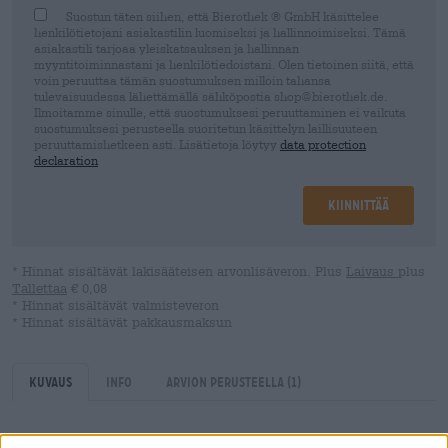
Suostun täten siihen, että Bierothek ® GmbH käsittelee
henkilötietojani asiakastilin luomiseksi ja hallinnoimiseksi. Tämä
asiakastili tarjoaa yleiskatsauksen ja hallinnan
myyntitoiminnastani ja henkilötiedoistani. Olen tietoinen siitä, että
voin peruuttaa tämän suostumuksen milloin tahansa
tulevaisuudessa lähettämällä sähköpostia shop@bierothek.de.
Ilmoitamme sinulle, että suostumuksesi peruuttaminen ei vaikuta
suostumuksesi perusteella suoritetun käsittelyn laillisuuteen
peruuttamishetkeen asti. Lisätietoja löytyy
data protection
declaration
Kiinnittää
* Hinnat sisältävät lakisääteisen arvonlisäveron. Plus
Laivaus
plus
Tallettaa
€ 0,08
* Hinnat sisältävät valmisteveron
* Hinnat sisältävät pakkausmaksun
Kuvaus
Info
Arvion perusteella
(1)