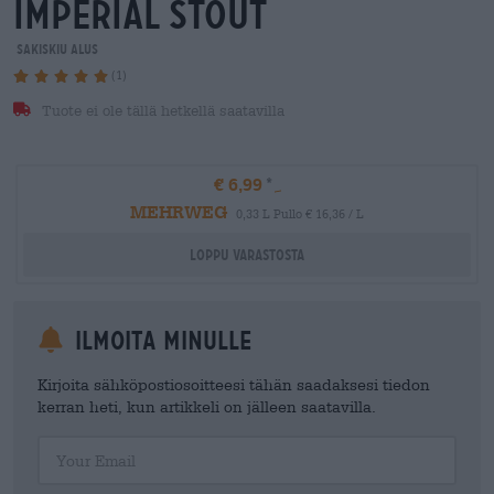
imperial stout
Sakiskiu Alus
(1)
Tuote ei ole tällä hetkellä saatavilla
€ 6,99
MEHRWEG
0,33 L Pullo € 16,36 / L
Loppu varastosta
Ilmoita minulle
Kirjoita sähköpostiosoitteesi tähän saadaksesi tiedon
kerran heti, kun artikkeli on jälleen saatavilla.
Your Email