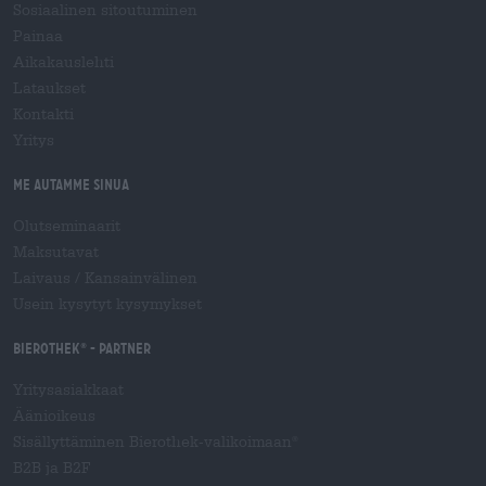
Sosiaalinen sitoutuminen
Painaa
Aikakauslehti
Lataukset
Kontakti
Yritys
Me autamme sinua
Olutseminaarit
Maksutavat
Laivaus
/
Kansainvälinen
Usein kysytyt kysymykset
Bierothek
- Partner
®
Yritysasiakkaat
Äänioikeus
Sisällyttäminen Bierothek-valikoimaan
®
B2B ja B2F