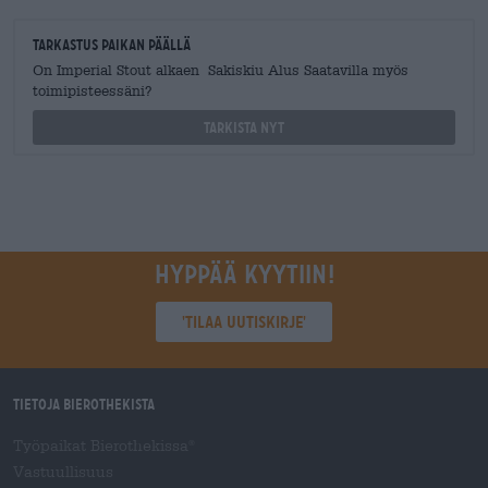
Tarkastus paikan päällä
On Imperial Stout alkaen Sakiskiu Alus Saatavilla myös
toimipisteessäni?
Tarkista nyt
Hyppää kyytiin!
'Tilaa uutiskirje'
Tietoja Bierothekista
Työpaikat Bierothekissa
®
Vastuullisuus