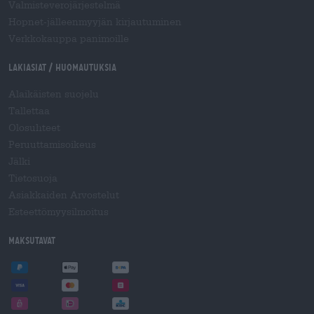
Valmisteverojärjestelmä
Hopnet-jälleenmyyjän kirjautuminen
Verkkokauppa panimoille
Lakiasiat / Huomautuksia
Alaikäisten suojelu
Tallettaa
Olosuhteet
Peruuttamisoikeus
Jälki
Tietosuoja
Asiakkaiden Arvostelut
Esteettömyysilmoitus
Maksutavat