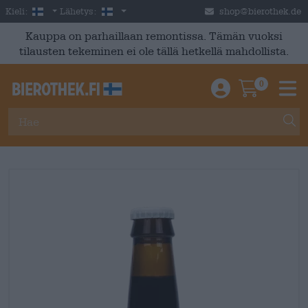
Skip to main content
Finnish
Suomi
Kieli:
Lähetys:
shop@bierothek.de
Kauppa on parhaillaan remontissa. Tämän vuoksi
tilausten tekeminen ei ole tällä hetkellä mahdollista.
0
Einloggen / An
Warenkor
M