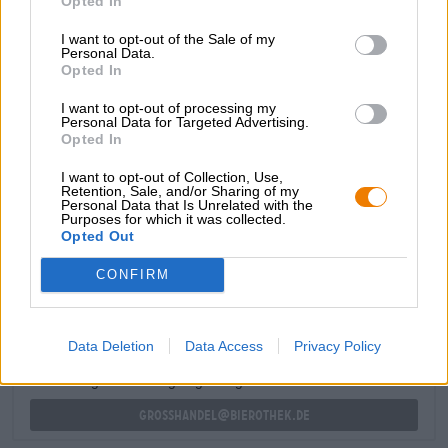
Opted In
ulottuu lopputulokseen. Tummanruskea olut
pähkinänruskealla vaahdolla on kermainen, täyteläinen
I want to opt-out of the Sale of my
suutuntuma ja on alkoholipitoisuudestaan huolimatta
Personal Data.
Opted In
erittäin juomakelpoinen.
Suosittelemme tätä imperial stoutia seuraavan pihvisi
I want to opt-out of processing my
Personal Data for Targeted Advertising.
kanssa. Monimutkaisen tummien makujen paletin
Opted In
ansiosta se sopii erinomaisesti punaisen lihan kanssa!
I want to opt-out of Collection, Use,
Retention, Sale, and/or Sharing of my
Personal Data that Is Unrelated with the
Purposes for which it was collected.
ILMAINEN OLUTNEUVONTA
Opted Out
Onko sinulla kysyttävää tästä oluesta? Olemme täällä sinua
varten.
CONFIRM
shop@bierothek.de
Data Deletion
Data Access
Privacy Policy
kauppiaat tai ravintoloitsijat
Du willst größere Mengen günstiger einkaufen?
grosshandel@bierothek.de