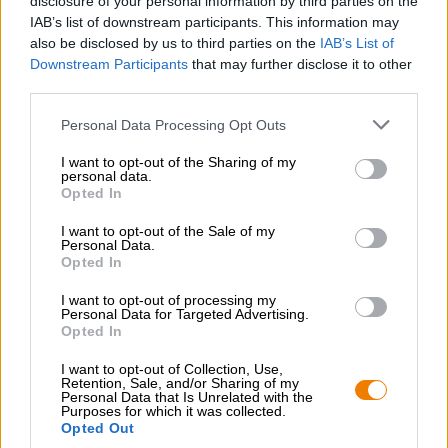
disclosure of your personal information by third parties on the
oikeaan paikkaan!
IAB’s list of downstream participants. This information may
also be disclosed by us to third parties on the
IAB’s List of
Downstream Participants
that may further disclose it to other
third parties.
ILMAINEN OLUTNEUVONTA
Personal Data Processing Opt Outs
Onko sinulla kysyttävää tästä oluesta? Olemme täällä sinua
I want to opt-out of the Sharing of my
varten.
personal data.
shop@bierothek.de
Opted In
I want to opt-out of the Sale of my
Personal Data.
kauppiaat tai ravintoloitsijat
Opted In
Du willst größere Mengen günstiger einkaufen?
I want to opt-out of processing my
grosshandel@bierothek.de
Personal Data for Targeted Advertising.
Opted In
I want to opt-out of Collection, Use,
Tarkastus paikan päällä
Retention, Sale, and/or Sharing of my
Personal Data that Is Unrelated with the
On Cappy black&white alkaen Novo Brazil Brewing Co.
Purposes for which it was collected.
Saatavilla myös toimipisteessäni?
Opted Out