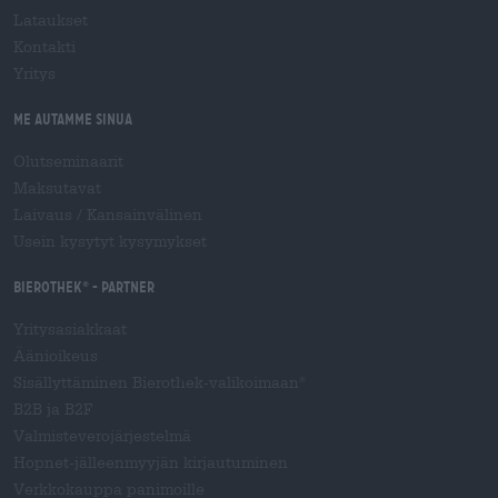
Lataukset
Kontakti
Yritys
Me autamme sinua
Olutseminaarit
Maksutavat
Laivaus
/
Kansainvälinen
Usein kysytyt kysymykset
Bierothek
- Partner
®
Yritysasiakkaat
Äänioikeus
Sisällyttäminen Bierothek-valikoimaan
®
B2B ja B2F
Valmisteverojärjestelmä
Hopnet-jälleenmyyjän kirjautuminen
Verkkokauppa panimoille