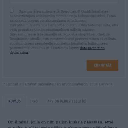
Suostun täten siihen, että Bierothek ® GmbH käsittelee
henkilötietojani asiakastilin luomiseksi ja hallinnoimiseksi. Tämä
asiakastili tarjoaa yleiskatsauksen ja hallinnan
myyntitoiminnastani ja henkilötiedoistani. Olen tietoinen siitä, että
voin peruuttaa tämän suostumuksen milloin tahansa
tulevaisuudessa lähettämällä sähköpostia shop@bierothek.de.
Ilmoitamme sinulle, että suostumuksesi peruuttaminen ei vaikuta
suostumuksesi perusteella suoritetun käsittelyn laillisuuteen
peruuttamishetkeen asti. Lisätietoja löytyy
data protection
declaration
Kiinnittää
* Hinnat sisältävät lakisääteisen arvonlisäveron. Plus
Laivaus
Kuvaus
Info
Arvion perusteella
(0)
On ihmisiä, joilla on niin paljon hiuksia päässään, ettei
aurinko, tuuli tai sade pääse tunkeutumaan päänahkaan.