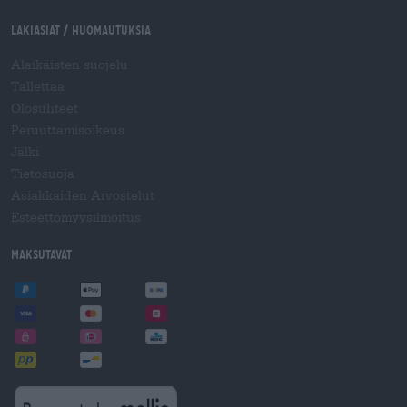
Lakiasiat / Huomautuksia
Alaikäisten suojelu
Tallettaa
Olosuhteet
Peruuttamisoikeus
Jälki
Tietosuoja
Asiakkaiden Arvostelut
Esteettömyysilmoitus
Maksutavat