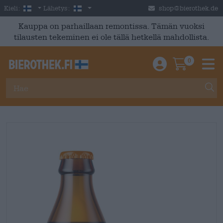
Skip to main content
Finnish
Suomi
Kieli:
Lähetys:
shop@bierothek.de
Kauppa on parhaillaan remontissa. Tämän vuoksi
tilausten tekeminen ei ole tällä hetkellä mahdollista.
0
Einloggen / An
Warenkor
M