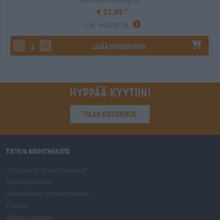
€ 21,59
-
1 St. - € 21,59 / St.
Lisää ostoskoriin
decrease quantity
increase quantity
Hyppää kyytiin!
'Tilaa uutiskirje'
Tietoja Bierothekista
Työpaikat Bierothekissa
®
Vastuullisuus
Sosiaalinen sitoutuminen
Painaa
Aikakauslehti