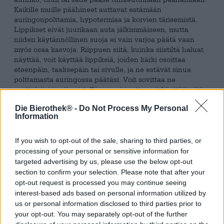
Kaikille muille päähineet auttavat estämään
auringonpolttamia, hypotermiaa ja korvien tärisemistä.
Lippikset eivät juurikaan auta jälkimmäiseen, mutta
niiden käytännöllinen suoja ei vain varjoa päätä vaan
myös osaa kasvoja. Riippuen siitä, kuinka siistiltä haluat
näyttää, voit käyttää lippiksiä, joiden kärki osoittaa
eteenpäin, taaksepäin tai sivulle, ja ne estävät sinua
polttamasta auringossa päätäsi. Voit sovittaa ne
vaatteisiisi ja viimeistellä asuasi, mutta voit käyttää niitä
myös uimahousujen ja bikinien kanssa ja suojautua
Die Bierothek® -
Do Not Process My Personal
ankaralta auringonpaisteelta.
Information
Riippumatta siitä, missä asennossa ja yhdistelmässä
haluat käyttää sitä, Novo Brazilin lippalakki leikkaa
If you wish to opt-out of the sale, sharing to third parties, or
hienon hahmon jokaisessa versiossa. Pääty on ajaton
processing of your personal or sensitive information for
mustavalkoinen ja panimon logo löytyy keskeltä etuosaa.
targeted advertising by us, please use the below opt-out
Valkoisen ”Novo”-kirjoituksen lisäksi siihen koristaa
section to confirm your selection. Please note that after your
tyylitelty tukaani, joka kiinnittää kaikkien huomion.
opt-out request is processed you may continue seeing
Panimon nimi on kirjoitettu valkoisin kirjaimin
interest-based ads based on personal information utilized by
säädettävään selkänojaan.
us or personal information disclosed to third parties prior to
your opt-out. You may separately opt-out of the further
Jos etsit tyylikästä aurinkosuojaa oluella, olet tullut