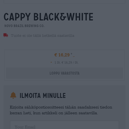
cappy black&white
Novo Brazil Brewing Co.
Tuote ei ole tällä hetkellä saatavilla
€ 16,29
-
1 St. € 16,29 / St.
Loppu varastosta
Ilmoita minulle
Kirjoita sähköpostiosoitteesi tähän saadaksesi tiedon
kerran heti, kun artikkeli on jälleen saatavilla.
Your Email