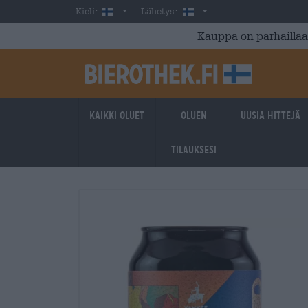
Skip to main content
Finnish
Suomi
Kieli:
Lähetys:
Kauppa on parhaillaan
Kaikki oluet
Oluen
Uusia hittejä
tilauksesi