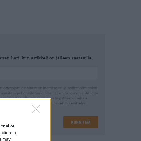
ran heti, kun artikkeli on jälleen saatavilla.
lötietojani asiakastilin luomiseksi ja hallinnoimiseksi.
nastani ja henkilötiedoistani. Olen tietoinen siitä, että
ssa lähettämällä sähköpostia shop@bierothek.de.
 suostumuksesi perusteella suoritetun käsittelyn
ection declaration
Kiinnittää
sonal or
ection to
ou may