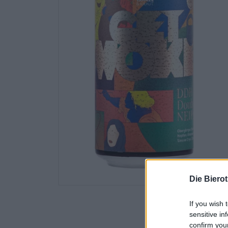
Die Biero
If you wish 
sensitive in
confirm you