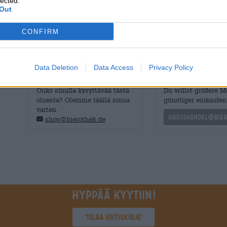
lected.
Aavistus mäntyhartsia ja loppua kohti lisääntyvä voimak
Out
aromaattisen leikin.
CONFIRM
Herkullinen pala monimuotoisuutta!
Data Deletion
Data Access
Privacy Policy
ILMAINEN OLUTNEUVONTA
kauppiaat tai ravinto
Onko sinulla kysyttävää tästä
Du willst größere 
oluesta? Olemme täällä sinua
günstiger einkaufen
varten.
grosshandel@bier
shop@bierothek.de
Hyppää kyytiin!
'Tilaa uutiskirje'