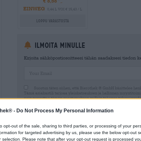
€ 8,58
EINWEG
0,44 L VOI € 15,43 / L
Loppu varastosta
Ilmoita minulle
Kirjoita sähköpostiosoitteesi tähän saadaksesi tiedon ker
Your Email
Suostun täten siihen, että Bierothek ® GmbH käsittelee henki
Tämä asiakastili tarjoaa yleiskatsauksen ja hallinnan myyntitoimin
voin peruuttaa tämän suostumuksen milloin tahansa tulevaisuude
Ilmoitamme sinulle, että suostumuksesi peruuttaminen ei vaikuta
laillisuuteen peruuttamishetkeen asti. Lisätietoja löytyy
data prot
thek® -
Do Not Process My Personal Information
to opt-out of the sale, sharing to third parties, or processing of your per
formation for targeted advertising by us, please use the below opt-out s
r selection. Please note that after your opt-out request is processed y