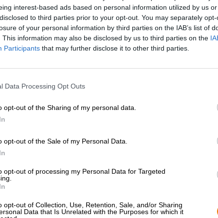
* Hinnat sisältävät lakisääteisen arvonlisäveron. Plus
Laivaus
p
eing interest-based ads based on personal information utilized by us or
* Hinnat sisältävät valmisteveron
disclosed to third parties prior to your opt-out. You may separately opt-
* Hinnat sisältävät pakkausmaksun
losure of your personal information by third parties on the IAB’s list of
. This information may also be disclosed by us to third parties on the
IA
Participants
that may further disclose it to other third parties.
Kuvaus
Info
Arvion perusteella
(1)
Heräsi on termi, josta on tulossa yhä tärkeämpi yhä 
l Data Processing Opt Outs
maailmassamme. "Woke" kuvaa tietoisuutta rasismiin liit
PoC:n kielestä. Poliittinen maisema on kuumempi kuin ko
o opt-out of the Sharing of my personal data.
mukana toiminnassa.
In
Yankee & Kraut ottaa selkeän kannan ja puolustaa moni
o opt-out of the Sale of my Personal Data.
Hänen sosiaalinen tietoisuus ilmenee muun muassa h
In
IPA:ssa ”Get Woke”. Oluet ovat erilaisia ja oluttyylej
erikoinen olut on valmistettu humalalajikkeista Ahtanum 
to opt-out of processing my Personal Data for Targeted
vaikutuksen räjähtävällä hedelmäisyydellä. Humaloitu NE
ing.
In
sen sameassa rungossa on kermainen, valkoinen vaahtop
selkeästi hedelmäisenä: kokonainen kori trooppisia hed
o opt-out of Collection, Use, Retention, Sale, and/or Sharing
kukkahumalaa tuoksussa. Maku on hyvin samankaltainen
ersonal Data that Is Unrelated with the Purposes for which it
makua ja yhdistyy kirpeän sitrushedelmien vivahteisii