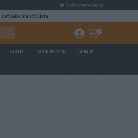
shop@bierothek.de
 hetkellä mahdollista.
0
Einloggen / Anmelden
Warenkorb
Lahjat
Tarjoukset %
laivaus