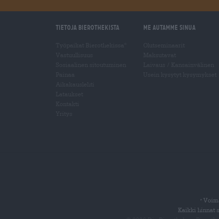
Tietoja Bierothekista
Me autamme sinua
Työpaikat Bierothekissa
Olutseminaarit
®
Vastuullisuus
Maksutavat
Sosiaalinen sitoutuminen
Laivaus
/
Kansainvälinen
Painaa
Usein kysytyt kysymykset
Aikakauslehti
Lataukset
Kontakti
Yritys
Voima
*
Kaikki hinnat 