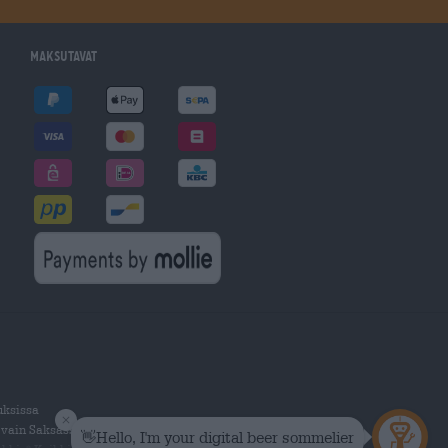
Maksutavat
uksissa
 vain Saksassa.
®