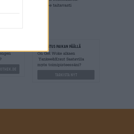
as katkeruus viimeistelee taitavasti
loitsijat
Tarkastus paikan päällä
Mengen
On Get Woke alkaen
?
Yankee&Kraut Saatavilla
myös toimipisteessäni?
othek.de
Tarkista nyt