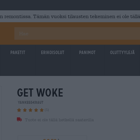
 remontissa. Tämän vuoksi tilausten tekeminen ei ole tällä
Paketit
Erikoisolut
Panimot
Oluttyylejä
get woke
Yankee&Kraut
(1)
Tuote ei ole tällä hetkellä saatavilla