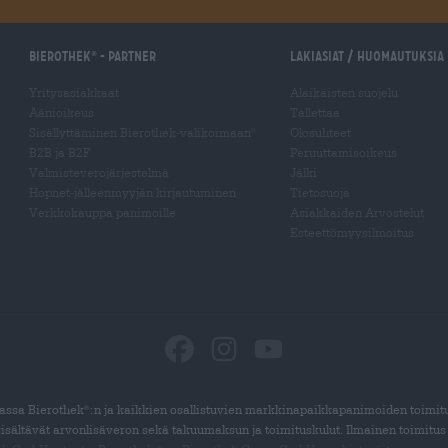
Bierothek
- Partner
Lakiasiat / Huomautuksia
®
Yritysasiakkaat
Alaikäisten suojelu
Äänioikeus
Tallettaa
Sisällyttäminen Bierothek-valikoimaan
Olosuhteet
®
B2B ja B2F
Peruuttamisoikeus
Valmisteverojärjestelmä
Jälki
Hopnet-jälleenmyyjän kirjautuminen
Tietosuoja
Verkkokauppa panimoille
Asiakkaiden Arvostelut
Esteettömyysilmoitus
ssa Bierothek
:n ja kaikkien osallistuvien markkinapaikkapanimoiden toimit
®
sisältävät arvonlisäveron sekä takuumaksun ja toimituskulut. Ilmainen toimitus
®