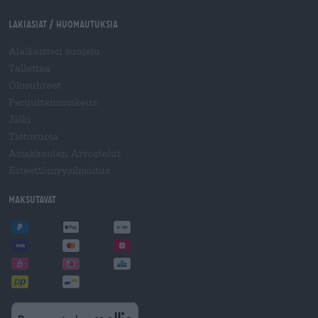
Lakiasiat / Huomautuksia
Alaikäisten suojelu
Tallettaa
Olosuhteet
Peruuttamisoikeus
Jälki
Tietosuoja
Asiakkaiden Arvostelut
Esteettömyysilmoitus
Maksutavat