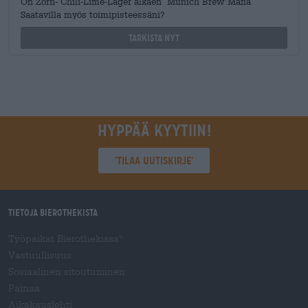
On Zorn- Chili-Lime-Lager alkaen Munich Brew Mafia
Saatavilla myös toimipisteessäni?
Tarkista nyt
Hyppää kyytiin!
'Tilaa uutiskirje'
Tietoja Bierothekista
Työpaikat Bierothekissa
®
Vastuullisuus
Sosiaalinen sitoutuminen
Painaa
Aikakauslehti