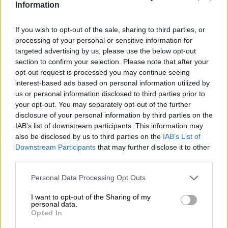
kaunalle. Olemme vihaisia, kun meitä kohdellaan väärin,
Information
kun meitä ei kohdella oikeudenmukaisesti tai kun jokin
vain menee vastoin viljaa. Viha ei aina liity rationaalisiin
If you wish to opt-out of the sale, sharing to third parties, or
syihin ja leimahtaa myös tilanteissa, joissa se ei
processing of your personal or sensitive information for
välttämättä ole perusteltua. Tunteiden vapauttaminen ja
targeted advertising by us, please use the below opt-out
julkisuudessa raivoaminen on yhteiskunnassamme
section to confirm your selection. Please note that after your
paheksuttavaa, joten yritämme pitää itsemme kurissa, kun
opt-out request is processed you may continue seeing
joku nappaa meiltä viimeisen paikan junassa, kun
interest-based ads based on personal information utilized by
astumme erityisen syvään kuoppaan sateessa tai kun
us or personal information disclosed to third parties prior to
suosikkioluemme on jälleen loppuunmyyty.
your opt-out. You may separately opt-out of the further
Munich Brew Mafia -panimo käsittelee tällä hetkellä vihaa
disclosure of your personal information by third parties on the
ja kuutta muuta ei-toivottua emotionaalista purkausta,
IAB’s list of downstream participants. This information may
joita Raamattu kutsuu yleisesti seitsemäksi
also be disclosed by us to third parties on the
IAB’s List of
kuolemansyntiksi ja jotka kuitenkin tapahtuvat meille
Downstream Participants
that may further disclose it to other
silloin tällöin. Zornin olutvastine on meksikolainen lager,
third parties.
jossa on ripaus limeä ja chiliä. Eloisa juoma esittelee
itsensä lähes kirkkaana kullanvärisenä lasissa ja
Personal Data Processing Opt Outs
muodostaa luonteeltaan lyhytaikaisemman vaahtoisen
pään. Raikas limen tuoksu houkuttelee ottamaan
I want to opt-out of the Sharing of my
ensimmäisen kulauksen, joka jatkaa ensivaikutelmaa
personal data.
Opted In
yksitellen ja kutittaa kieltä sitrushapolla ja mausteisilla
chilin kärjillä.