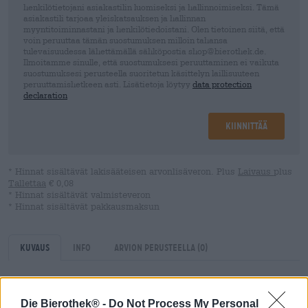
henkilötietojani asiakastilin luomiseksi ja hallinnoimiseksi. Tämä
asiakastili tarjoaa yleiskatsauksen ja hallinnan
myyntitoiminnastani ja henkilötiedoistani. Olen tietoinen siitä, että
voin peruuttaa tämän suostumuksen milloin tahansa
tulevaisuudessa lähettämällä sähköpostia shop@bierothek.de.
Ilmoitamme sinulle, että suostumuksesi peruuttaminen ei vaikuta
suostumuksesi perusteella suoritetun käsittelyn laillisuuteen
peruuttamishetkeen asti. Lisätietoja löytyy
data protection
declaration
Kiinnittää
* Hinnat sisältävät lakisääteisen arvonlisäveron. Plus
Laivaus
plus
Tallettaa
€ 0,08
* Hinnat sisältävät valmisteveron
* Hinnat sisältävät pakkausmaksun
Kuvaus
Info
Arvion perusteella
(0)
Viha on tunne, joka on synonyymi raivolle, ärsytykselle tai
Die Bierothek® -
Do Not Process My Personal