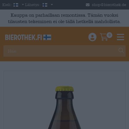
Skip to main content
Finnish
Suomi
Kieli:
Lähetys:
shop@bierothek.de
Kauppa on parhaillaan remontissa. Tämän vuoksi
tilausten tekeminen ei ole tällä hetkellä mahdollista.
0
Einloggen / An
Warenkor
M