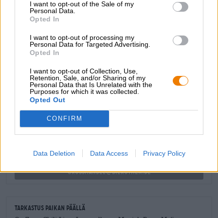
I want to opt-out of the Sale of my
Personal Data.
vihainen? MBM:n luomus rauhoittaa ja virkistää ärtynyttä
Opted In
mieltä!
I want to opt-out of processing my
Personal Data for Targeted Advertising.
Opted In
I want to opt-out of Collection, Use,
Retention, Sale, and/or Sharing of my
ILMAINEN OLUTNEUVONTA
Personal Data that Is Unrelated with the
Purposes for which it was collected.
Onko sinulla kysyttävää tästä oluesta? Olemme täällä sinua
Opted Out
varten.
shop@bierothek.de
CONFIRM
kauppiaat tai ravintoloitsijat
Data Deletion
Data Access
Privacy Policy
Du willst größere Mengen günstiger einkaufen?
grosshandel@bierothek.de
Tarkastus paikan päällä