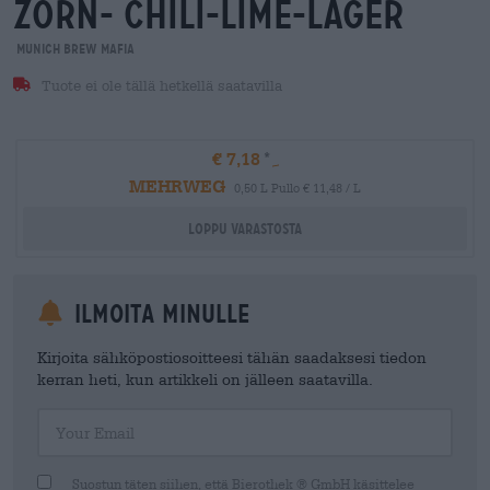
zorn- chili-lime-lager
Munich Brew Mafia
Tuote ei ole tällä hetkellä saatavilla
€ 7,18
MEHRWEG
0,50 L Pullo € 11,48 / L
Loppu varastosta
Ilmoita minulle
Kirjoita sähköpostiosoitteesi tähän saadaksesi tiedon
kerran heti, kun artikkeli on jälleen saatavilla.
Your Email
Suostun täten siihen, että Bierothek ® GmbH käsittelee