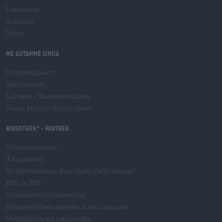
Lataukset
Kontakti
Yritys
Me autamme sinua
Olutseminaarit
Maksutavat
Laivaus
/
Kansainvälinen
Usein kysytyt kysymykset
Bierothek
- Partner
®
Yritysasiakkaat
Äänioikeus
Sisällyttäminen Bierothek-valikoimaan
®
B2B ja B2F
Valmisteverojärjestelmä
Hopnet-jälleenmyyjän kirjautuminen
Verkkokauppa panimoille