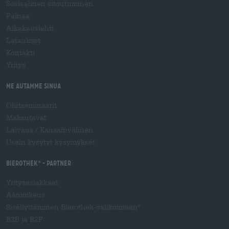
Sosiaalinen sitoutuminen
Painaa
Aikakauslehti
Lataukset
Kontakti
Yritys
Me autamme sinua
Olutseminaarit
Maksutavat
Laivaus
/
Kansainvälinen
Usein kysytyt kysymykset
Bierothek
- Partner
®
Yritysasiakkaat
Äänioikeus
Sisällyttäminen Bierothek-valikoimaan
®
B2B ja B2F