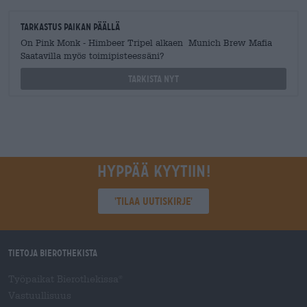
Tarkastus paikan päällä
On Pink Monk - Himbeer Tripel alkaen Munich Brew Mafia
Saatavilla myös toimipisteessäni?
Tarkista nyt
Hyppää kyytiin!
'Tilaa uutiskirje'
Tietoja Bierothekista
Työpaikat Bierothekissa
®
Vastuullisuus