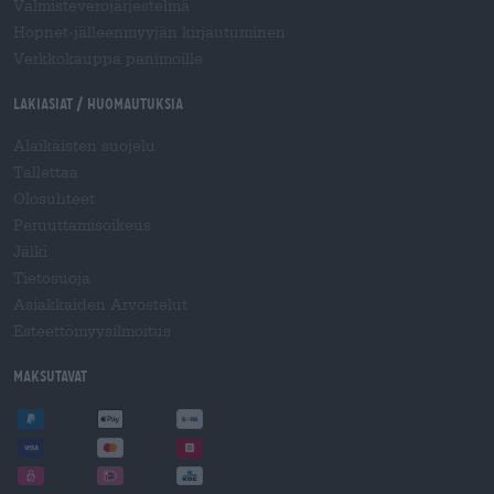
Valmisteverojärjestelmä
Hopnet-jälleenmyyjän kirjautuminen
Verkkokauppa panimoille
Lakiasiat / Huomautuksia
Alaikäisten suojelu
Tallettaa
Olosuhteet
Peruuttamisoikeus
Jälki
Tietosuoja
Asiakkaiden Arvostelut
Esteettömyysilmoitus
Maksutavat