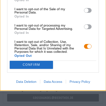
taivaallisen makeuden, kevyen maltaisen ja ripaus
mausteista hiivaa. Hämmästyttävä 9,5 % alkoholipitoisuus
I want to opt-out of the Sale of my
Personal Data.
on integroitu nerokkaasti makuun ja näkyy vain
Opted In
hienovaraisesti viimeistelyssä.
I want to opt-out of processing my
Mehukas kuorma vadelmia olutmaisessa muodossa.
Personal Data for Targeted Advertising.
Opted In
I want to opt-out of Collection, Use,
Retention, Sale, and/or Sharing of my
Personal Data that Is Unrelated with the
Purposes for which it was collected.
ILMAINEN OLUTNEUVONTA
Opted Out
Onko sinulla kysyttävää tästä oluesta? Olemme täällä sinua
varten.
CONFIRM
shop@bierothek.de
Data Deletion
Data Access
Privacy Policy
kauppiaat tai ravintoloitsijat
Du willst größere Mengen günstiger einkaufen?
grosshandel@bierothek.de