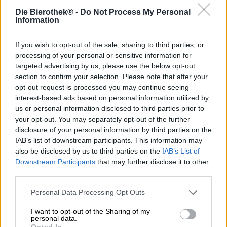
Die Bierothek® -
Do Not Process My Personal
Pinkki on väri, joka liittyy moniin asioihin, mutta ei
Information
todellakaan munkkeihin. Kun munkit käyttävät yleensä
mustia tai ruskeita kaapuja, flamingoja, erilaisia kukkia ja
If you wish to opt-out of the sale, sharing to third parties, or
hedelmiä, vaatteet, koristekalat, juomat, huulipunat,
hyytelöt ja muut jälkiruoat loistavat vaaleanpunaisena.
processing of your personal or sensitive information for
targeted advertising by us, please use the below opt-out
Koska panimot harvoin noudattavat käytäntöjä, Munich
section to confirm your selection. Please note that after your
Brew Mafia -panimo esitteli hiljattain vaaleanpunaisen
opt-out request is processed you may continue seeing
munkkinsa. Hän on osa värikkäiden papistojen sarjaa eri
interest-based ads based on personal information utilized by
tyylisten hienoimpien panimopalojen takana. Pink Monk
us or personal information disclosed to third parties prior to
on todennäköisesti lainannut kiistanalaisen nimensä
your opt-out. You may separately opt-out of the further
värikkäästä lisäaineestaan: belgialainen tripel on
disclosure of your personal information by third parties on the
valmistettu tuoreesta vadelmasoseesta. Älykäs juoma tuo
IAB’s list of downstream participants. This information may
pöytään huikean 9,5 % alkoholipitoisuuden ja yhdistää
also be disclosed by us to third parties on the
IAB’s List of
vaaleanpunaisen hedelmän kesäisen keveyden raikkaan
Downstream Participants
that may further disclose it to other
hapokkuuteen ja kirkkaaseen viljaan.
third parties.
Pink Monk on esitetty lasissa kirkkaan
Personal Data Processing Opt Outs
vadelmanpunaisena ja sitä koristaa herkkä, valkoinen
vaahtopää. Hedelmäinen tuoksu täyttää huoneen ja tekee
I want to opt-out of the Sharing of my
mieli juoda. Tämä nostaa vadelman valokeilaan ja näyttää
personal data.
meille sen kaikki puolet: hedelmäinen hapokkuus kohtaa
Opted In