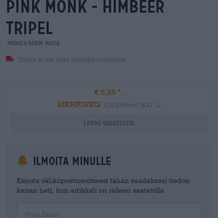
pink monk - himbeer
tripel
Munich Brew Mafia
Tuote ei ole tällä hetkellä saatavilla
€ 6,39
MEHRWEG
0,33 L Pullo € 14,42 / L
Loppu varastosta
Ilmoita minulle
Kirjoita sähköpostiosoitteesi tähän saadaksesi tiedon
kerran heti, kun artikkeli on jälleen saatavilla.
Your Email