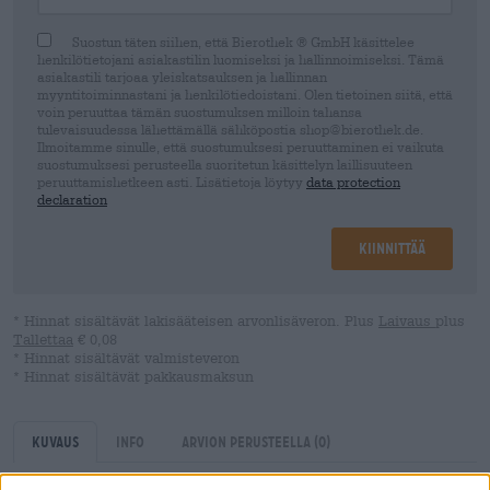
Suostun täten siihen, että Bierothek ® GmbH käsittelee
henkilötietojani asiakastilin luomiseksi ja hallinnoimiseksi. Tämä
asiakastili tarjoaa yleiskatsauksen ja hallinnan
myyntitoiminnastani ja henkilötiedoistani. Olen tietoinen siitä, että
voin peruuttaa tämän suostumuksen milloin tahansa
tulevaisuudessa lähettämällä sähköpostia shop@bierothek.de.
Ilmoitamme sinulle, että suostumuksesi peruuttaminen ei vaikuta
suostumuksesi perusteella suoritetun käsittelyn laillisuuteen
peruuttamishetkeen asti. Lisätietoja löytyy
data protection
declaration
Kiinnittää
* Hinnat sisältävät lakisääteisen arvonlisäveron. Plus
Laivaus
plus
Tallettaa
€ 0,08
* Hinnat sisältävät valmisteveron
* Hinnat sisältävät pakkausmaksun
Kuvaus
Info
Arvion perusteella
(0)