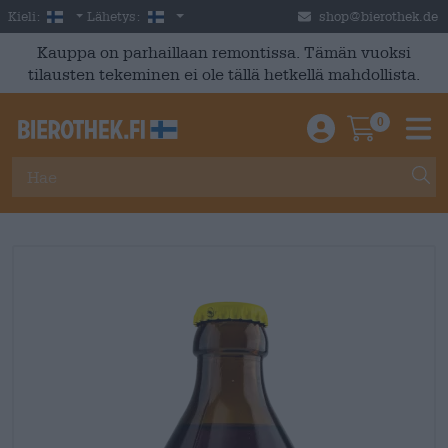
Skip to main content
Finnish
Suomi
Kieli:
Lähetys:
shop@bierothek.de
Kauppa on parhaillaan remontissa. Tämän vuoksi
tilausten tekeminen ei ole tällä hetkellä mahdollista.
0
Einloggen / An
Warenkor
M