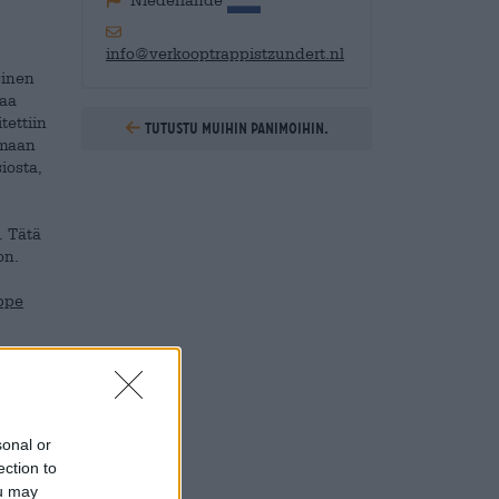
Niederlande
info@verkooptrappistzundert.nl
sinen
jaa
tettiin
Tutustu muihin panimoihin.
amaan
iosta,
. Tätä
on.
ppe
 De
arin
sonal or
ection to
ou may