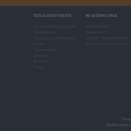
Tietoja Bierothekista
Me autamme sinua
Työpaikat Bierothekissa
Olutseminaarit
®
Vastuullisuus
Maksutavat
Sosiaalinen sitoutuminen
Laivaus
/
Kansainvälinen
Painaa
Usein kysytyt kysymykset
Aikakauslehti
Lataukset
Kontakti
Yritys
Voima
*
Kaikki hinnat 
© 2026 Die Bierothek
on Bieroth