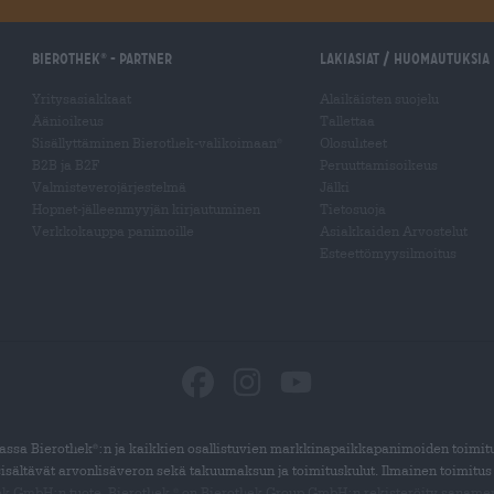
Bierothek
- Partner
Lakiasiat / Huomautuksia
®
Yritysasiakkaat
Alaikäisten suojelu
Äänioikeus
Tallettaa
Sisällyttäminen Bierothek-valikoimaan
Olosuhteet
®
B2B ja B2F
Peruuttamisoikeus
Valmisteverojärjestelmä
Jälki
Hopnet-jälleenmyyjän kirjautuminen
Tietosuoja
Verkkokauppa panimoille
Asiakkaiden Arvostelut
Esteettömyysilmoitus
ssa Bierothek
:n ja kaikkien osallistuvien markkinapaikkapanimoiden toimit
®
sisältävät arvonlisäveron sekä takuumaksun ja toimituskulut. Ilmainen toimitus
ek GmbH:n tuote. Bierothek
on Bierothek
Group GmbH:n rekisteröity sanamer
®