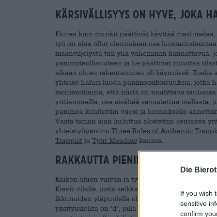
Kärsivällisyys on hyve, joka h
Ennen kuin munkit päättivät käyttää mashmelaa, he
työ on aina ollut olennainen osa luostaritoimintaa
maanviljelystä tuli yhä vähemmän kannattavaa, jot
panimoteollisuuteen ja he päättivät muuttaa tila
aikaan oluen rakentaminen oli käynnissä. Koska sit
yhteisö halusi luoda panimoerikoisuuksia, jotka he
monimutkaisia, että niistä on nautittava rauhassa j
yrttiaromeilla, osa sisältää savustettua mallasta,
panimoa kehitettiin vuosi ja luomukselle annettii
Vasta tämän ajan kuluttua aloitettiin seuraava yr
yhteistyöpanimo
Three Rules of Authentic Trappi
Trappist
ja
Tynt Meadow
kanssa.
rakkautta pienintä yksityisko
Die Biero
Kaiken oluen vaivan ja työn lisäksi munkit pohtiv
Kievit -tilalle, josta seikkailu alkoi. Abstrahoitu 
If you wish 
ikkunoiden yläpuolella olevasta Keystonesta. Ra
sensitive in
yksityiskohta on "d", jolla on sama huppu kuin l
confirm you