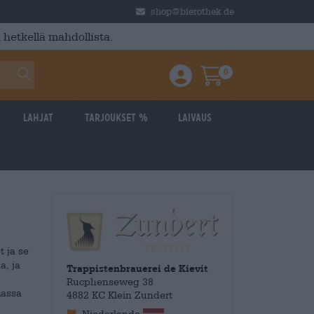
shop@bierothek.de
 hetkellä mahdollista.
0
Einloggen / Anmelden
Warenkorb
Lahjat
Tarjoukset %
laivaus
t ja se
a, ja
Trappistenbrauerei de Kievit
Rucphenseweg 38
massa
4882 KC Klein Zundert