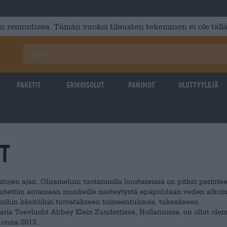
 remontissa. Tämän vuoksi tilausten tekeminen ei ole tällä
Paketit
Erikoisolut
Panimot
Oluttyylejä
t
satojen ajan. Ohramehun tuotannolla luostareissa on pitkät perintee
lmistettiin antamaan munkeille nesteytystä epäpuhtaan veden aikoin
muihin käsitöihin turvatakseen toimeentulonsa, tukeakseen
Maria Toevlucht Abbey Klein Zundertissä, Hollannissa, on ollut ole
uonna 2013.