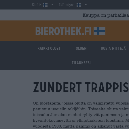
Skip to main content
Finnish
Suomi
Kieli:
Lähetys:
Kauppa on parhaillaan
Kaikki oluet
Oluen
Uusia hittejä
tilauksesi
Zundert Trappis
On luostareita, joissa olutta on valmistettu vuosi
perustuu useisiin tekijöihin. Toisaalta olutta va
toisaalta Jumalan miehet ryhtyivät panimoon ja 
hyväntekeväisyyttä ja ylläpitääkseen luostarin. 
vuodesta 1900, mutta panimo on alkanut vasta v