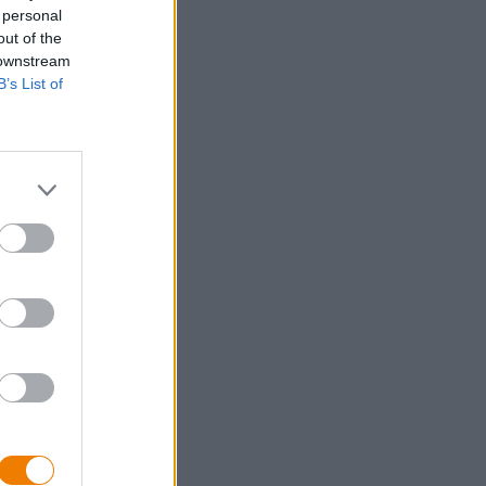
 personal
out of the
 downstream
B’s List of