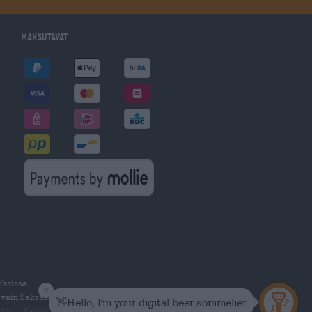
Maksutavat
uksissa
 vain Saksassa.
kki.
Kaikki oikeudet pidätetään.
®