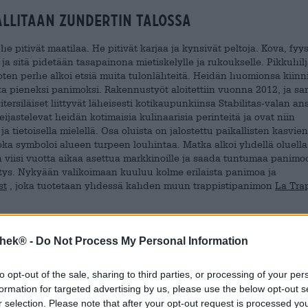
allitaan Zundertin talossa
 pitivät maatilaa. He pitivät karjaa ja kynsivät peltoja. Kova, fyy
 ja sitä pidetään tasapainona mietiskelylle ja rukoukselle. Pikkuhil
en perhe alkoi etsiä muita tulonlähteitä. Heidän huomionsa kiinni
sta pieneksi panimoksi. Rakennustyöt aloitettiin vuonna 2012, ja s
ersiläiset liittyvät läheisesti kotikaupunkiinsa Stabilitas-valan ans
ijastelevat heidän kotimaisia kulinaarisia perinteitä ja ovat niin
a tietoisella mielellä. Osa oluista on jalostettu paikallisten kasvien
 joka symboloi alueen turpeen louhintaa. Matka alkoi yhdellä oluella
n viisi vuotta aikaa asettua markkinoille ja saada tuntumaa panimo
itys. Nykyään valikoimaan kuuluu kolme erilaista panimoa ja
st
, joka tuotetaan yhdessä kahden muun trappistipanimon
La Tra
htaa myöten
thek® -
Do Not Process My Personal Information
at panimonsa logoa. Heraldinen eläin on siipi: se on muistomerkki
ja modernisti muotoiltu lintu lepää neliössä, joka on mallinnettu luost
to opt-out of the sale, sharing to third parties, or processing of your per
amattu perustuu pitkäaikaiseen luostariperinteeseen. Hauska
formation for targeted advertising by us, please use the below opt-out s
apwingissä. Maria Toevlucht Abbeyn munkit onnistuvat suurella
r selection. Please note that after your opt-out request is processed y