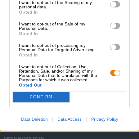
I want to opt-out of the Sharing of my
personal data.
UK/US Ales
Opted In
prohibition ale
I want to opt-out of the Sale of my
Speakeasy Ales & Lagers
Personal Data.
€ 6,98
Opted In
EINWEG
0,36 L VOI - € 19,39 / LTR
I want to opt-out of processing my
Personal Data for Targeted Advertising.
Loppuunmyyty
Opted In
I want to opt-out of Collection, Use,
Retention, Sale, and/or Sharing of my
1
Personal Data that Is Unrelated with the
Purposes for which it was collected.
Opted Out
CONFIRM
Hyppää kyytiin!
'Tilaa uutiskirje'
Data Deletion
Data Access
Privacy Policy
Tietoja Bierothekista