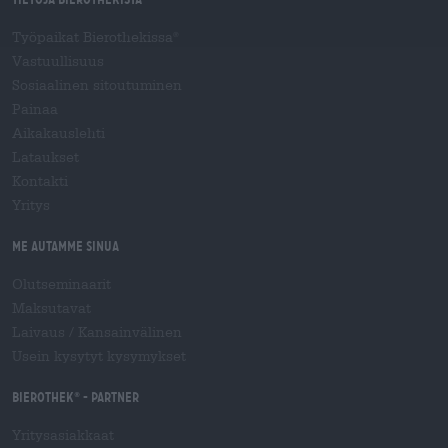
Työpaikat Bierothekissa
®
Vastuullisuus
Sosiaalinen sitoutuminen
Painaa
Aikakauslehti
Lataukset
Kontakti
Yritys
Me autamme sinua
Olutseminaarit
Maksutavat
Laivaus
/
Kansainvälinen
Usein kysytyt kysymykset
Bierothek
- Partner
®
Yritysasiakkaat