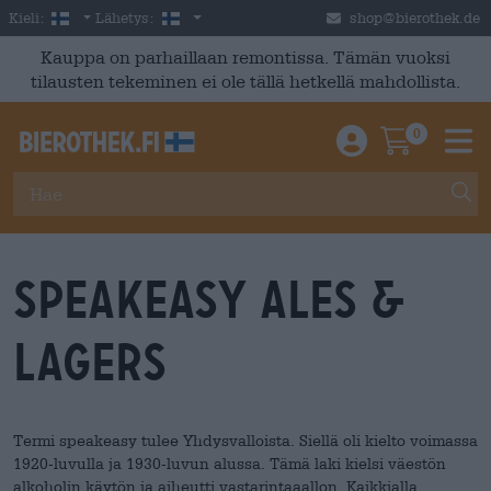
Skip to main content
Finnish
Suomi
Kieli:
Lähetys:
shop@bierothek.de
Kauppa on parhaillaan remontissa. Tämän vuoksi
tilausten tekeminen ei ole tällä hetkellä mahdollista.
0
Einloggen / An
Warenkor
M
Speakeasy Ales &
Lagers
Termi speakeasy tulee Yhdysvalloista. Siellä oli kielto voimassa
1920-luvulla ja 1930-luvun alussa. Tämä laki kielsi väestön
alkoholin käytön ja aiheutti vastarintaaallon. Kaikkialla