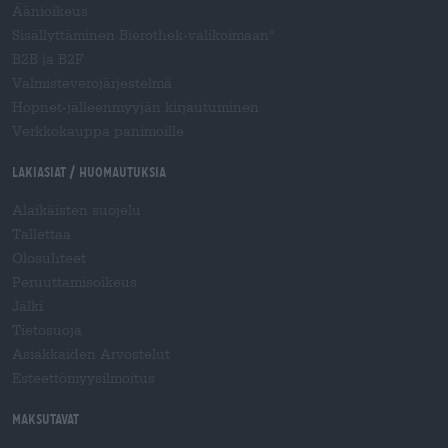
Äänioikeus
Sisällyttäminen Bierothek-valikoimaan
®
B2B ja B2F
Valmisteverojärjestelmä
Hopnet-jälleenmyyjän kirjautuminen
Verkkokauppa panimoille
Lakiasiat / Huomautuksia
Alaikäisten suojelu
Tallettaa
Olosuhteet
Peruuttamisoikeus
Jälki
Tietosuoja
Asiakkaiden Arvostelut
Esteettömyysilmoitus
Maksutavat