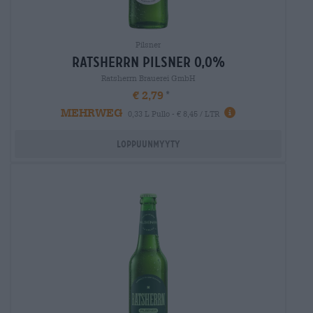
Pilsner
ratsherrn Pilsner 0,0%
Ratsherrn Brauerei GmbH
€ 2,79
MEHRWEG
0,33 L Pullo - € 8,45 / LTR
Loppuunmyyty