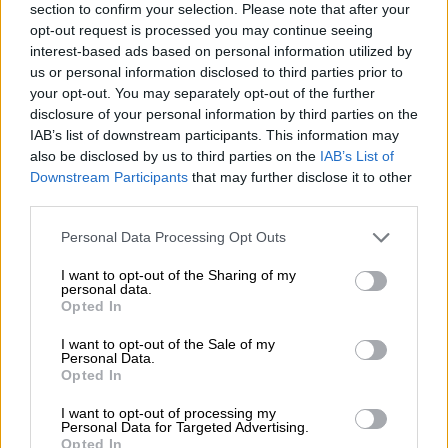
section to confirm your selection. Please note that after your
opt-out request is processed you may continue seeing
interest-based ads based on personal information utilized by
us or personal information disclosed to third parties prior to
your opt-out. You may separately opt-out of the further
Intia Pale Ale | Monijyväinen olut | Hedelmä-, yrtti- ja mausteoluet
disclosure of your personal information by third parties on the
ratsherrn oat white ipa
IAB’s list of downstream participants. This information may
Ratsherrn Brauerei GmbH
also be disclosed by us to third parties on the
IAB’s List of
€ 4,49
Downstream Participants
that may further disclose it to other
MEHRWEG
0,33 L Pullo - € 13,61 / LTR
third parties.
Loppuunmyyty
Personal Data Processing Opt Outs
I want to opt-out of the Sharing of my
personal data.
Opted In
I want to opt-out of the Sale of my
Personal Data.
Opted In
I want to opt-out of processing my
Personal Data for Targeted Advertising.
Opted In