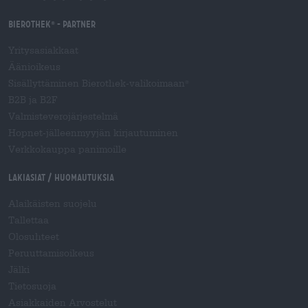
Bierothek
- Partner
®
Yritysasiakkaat
Äänioikeus
Sisällyttäminen Bierothek-valikoimaan
®
B2B ja B2F
Valmisteverojärjestelmä
Hopnet-jälleenmyyjän kirjautuminen
Verkkokauppa panimoille
Lakiasiat / Huomautuksia
Alaikäisten suojelu
Tallettaa
Olosuhteet
Peruuttamisoikeus
Jälki
Tietosuoja
Asiakkaiden Arvostelut