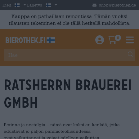
Skip to main content
Finnish
Suomi
Kieli:
Lähetys:
shop@bierothek.de
Kauppa on parhaillaan remontissa. Tämän vuoksi
tilausten tekeminen ei ole tällä hetkellä mahdollista.
0
Einloggen / An
Warenkor
M
Ratsherrn Brauerei
GmbH
Perinne ja nostalgia – nämä ovat kaksi eri kenkää, jotka
edustavat jo paljon panimoteollisuudessa
ovat vaikuttaneet ja voivat edelleen vaikuttaa.