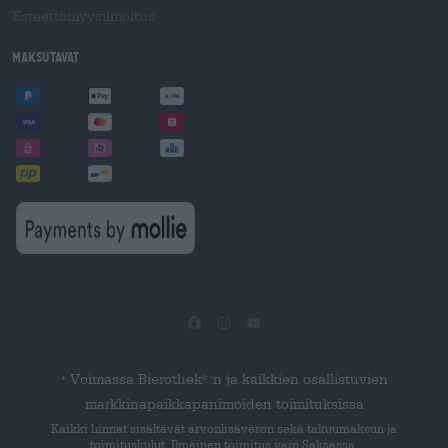
Esteettömyysilmoitus
Maksutavat
Voimassa Bierothek
:n ja kaikkien osallistuvien
®
*
markkinapaikkapanimoiden toimituksissa
Kaikki hinnat sisältävät arvonlisäveron sekä takuumaksun ja
toimituskulut. Ilmainen toimitus vain Saksassa.