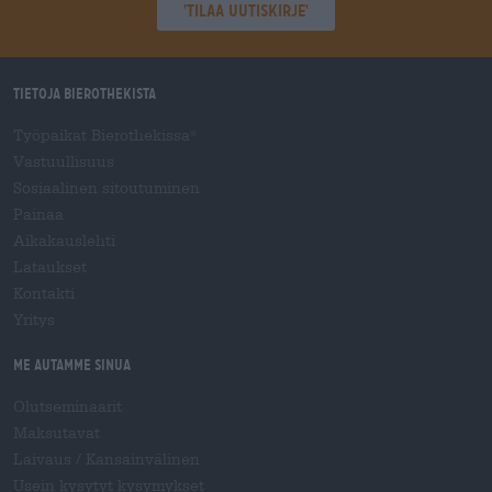
'Tilaa uutiskirje'
Tietoja Bierothekista
Työpaikat Bierothekissa
®
Vastuullisuus
Sosiaalinen sitoutuminen
Painaa
Aikakauslehti
Lataukset
Kontakti
Yritys
Me autamme sinua
Olutseminaarit
Maksutavat
Laivaus
/
Kansainvälinen
Usein kysytyt kysymykset