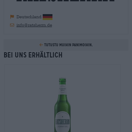
pitäisi olla, loppujen lopuksi jokainen pullotettu olut on
käsityötä.
Deutschland
info@ratsherrn.de
Tutustu muihin panimoihin.
Bei uns erhältlich