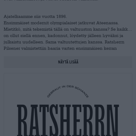
Ajatelkaamme siis vuotta 1896.
Ensimmäiset modernit olympialaiset jatkuvat Ateenassa.
Mietitkö, mitä tekemistä tällä on valtuuston kanssa? Se kaikki
on ollut siellä ennen, kadonnut, löydetty jälleen hyväksi ja
julkaistu uudelleen. Sama valtuutettujen kanssa. Ratsherrn
Pilsener valmistettiin baaria varten ensimmäisen kerran
vuonna 1951. Tuolloin olutta pidettiin vielä yhtenä Hampurin
suosituimmista merkeistä ja sitä valmistettiin Elbschloss-
Näytä lisää
panimossa, jonka vuosituotanto oli 150 000 hehtolitraa.
Vuonna 1995 se suljettiin ja Ratsherrnin panimon hiljainen pää
suljettiin. Ei kuitenkaan kauaa, sillä brändi on ollut taas
olemassa vuodesta 2012, mutta reitti on täysin erilainen.
Vaikka "perinteinen" valtuutettu oli kaikella kunnioituksella
teollisempaa tyyliä, nykyään panimoprosessi rajoittuu
perinteiseen, artesaanilliseen panimoprosessiin.
Hampurilaisilla on tällä hetkellä kuusi erilaista tavallista, neljä
kausiluonteista ja kaksi erikoislajiketta.
Perinteisen
hampuripanimon kukoistusaikoina noin 150 000 hehtolitraa
olleeseen tuotantoon ei todennäköisesti päästä. Mutta sen ei