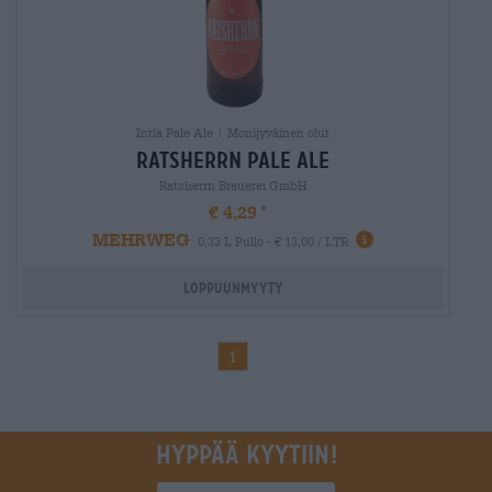
Intia Pale Ale | Monijyväinen olut
ratsherrn pale ale
Ratsherrn Brauerei GmbH
€ 4,29
MEHRWEG
0,33 L Pullo - € 13,00 / LTR
Loppuunmyyty
1
Hyppää kyytiin!