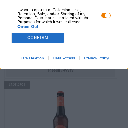
I want to opt-out of Collection, Use,
Retention, Sale, and/or Sharing of my
Personal Data that Is Unrelated with the
Purposes for which it was collected.
Opted Out
Baijerin kalpea
ratsherrn Baijerin kalpea
CONFIRM
Ratsherrn Brauerei GmbH
€ 3,59
MEHRWEG
Data Deletion
Data Access
Privacy Policy
0,33 L Pullo - € 10,88 / LTR
Loppuunmyyty
13.03.2026