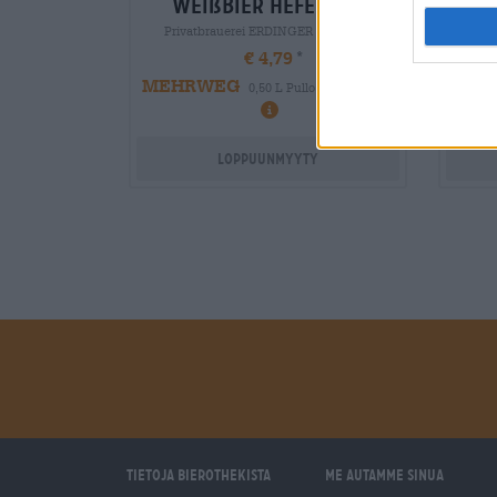
weißbier hefe hell
Privatbrauerei ERDINGER Weißbräu
Pri
€ 4,79
MEHRWEG
MEH
0,50 L Pullo - € 9,58 / LTR
Loppuunmyyty
Tietoja Bierothekista
Me autamme sinua