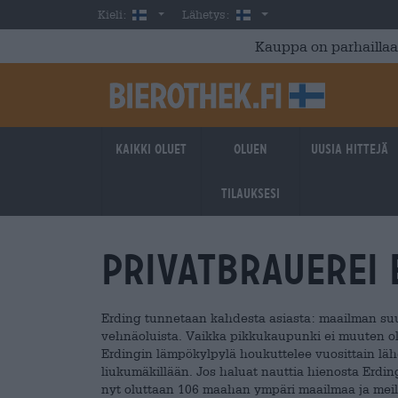
Skip to main content
Finnish
Suomi
Kieli:
Lähetys:
Kauppa on parhaillaan
Kaikki oluet
Oluen
Uusia hittejä
tilauksesi
Privatbrauerei
Erding tunnetaan kahdesta asiasta: maailman suu
vehnäoluista. Vaikka pikkukaupunki ei muuten ole 
Erdingin lämpökylpylä houkuttelee vuosittain lähes
liukumäkillään. Jos haluat nauttia hienosta Erdi
nyt oluttaan 106 maahan ympäri maailmaa ja meill