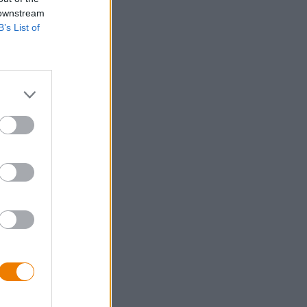
malle.
 downstream
B’s List of