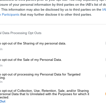
oiden ensimmäinen valinta ja se loi pohjan laajalle sponsorointiohjel
losure of your personal information by third parties on the IAB’s list of
. This information may also be disclosed by us to third parties on the
IA
Participants
that may further disclose it to other third parties.
l Data Processing Opt Outs
o opt-out of the Sharing of my personal data.
In
o opt-out of the Sale of my Personal Data.
In
to opt-out of processing my Personal Data for Targeted
ing.
In
o opt-out of Collection, Use, Retention, Sale, and/or Sharing
ersonal Data that Is Unrelated with the Purposes for which it
lected.
Out
Vehnä oluet