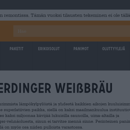
 remontissa. Tämän vuoksi tilausten tekeminen ei ole tällä
Paketit
Erikoisolut
Panimot
Oluttyylejä
 ERDINGER Weißbräu
rimmista lämpökylpylöistä ja yhdestä kaikkien aikojen kuuluisimm
superlatiivien paikka, siellä on kaksi maailmankuulua instituutio
 kaksi miljoonaa kävijää lukuisilla saunoilla, uima-altailla ja
nger-vehnäoluesta, sinun ei tarvitse mennä sinne. Perinteinen pani
ä on myös osa niiden pulloista varastossa.