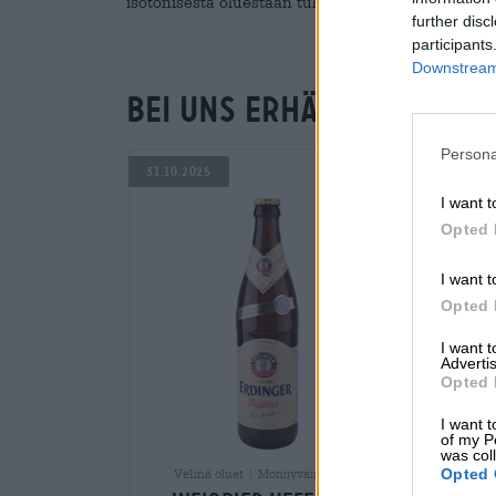
isotonisesta oluestaan tuli kaikenlaisten urheilij
further disc
participants
Downstream 
Bei uns erhältlich
Persona
31.10.2025
I want t
Opted 
I want t
Opted 
I want 
Advertis
Opted 
I want t
of my P
was col
Opted 
Vehnä oluet | Monijyväinen olut