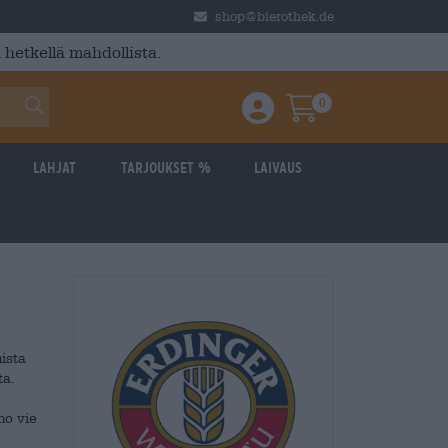
shop@bierothek.de
 hetkellä mahdollista.
0
Einloggen / Anmelden
Warenkorb
Lahjat
Tarjoukset %
laivaus
ista
ta.
mo vie