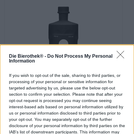
Die Bierothek® -
Do Not Process My Personal
Information
If you wish to opt-out of the sale, sharing to third parties, or
Muut tyylit
processing of your personal or sensitive information for
black edition
targeted advertising by us, please use the below opt-out
section to confirm your selection. Please note that after your
mumoo
opt-out request is processed you may continue seeing
€ 86,39
interest-based ads based on personal information utilized by
-
0,50 L Pullo - € 172,78 / LTR
us or personal information disclosed to third parties prior to
your opt-out. You may separately opt-out of the further
Loppuunmyyty
disclosure of your personal information by third parties on the
IAB’s list of downstream participants. This information may