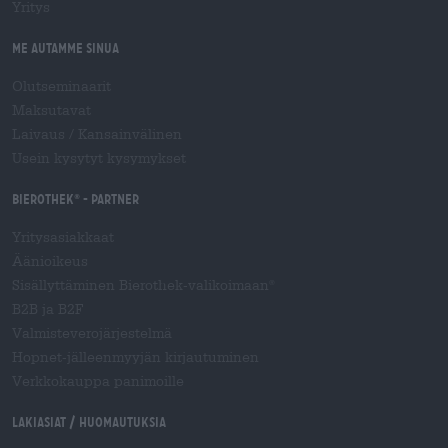
Yritys
Me autamme sinua
Olutseminaarit
Maksutavat
Laivaus
/
Kansainvälinen
Usein kysytyt kysymykset
Bierothek
- Partner
®
Yritysasiakkaat
Äänioikeus
Sisällyttäminen Bierothek-valikoimaan
®
B2B ja B2F
Valmisteverojärjestelmä
Hopnet-jälleenmyyjän kirjautuminen
Verkkokauppa panimoille
Lakiasiat / Huomautuksia