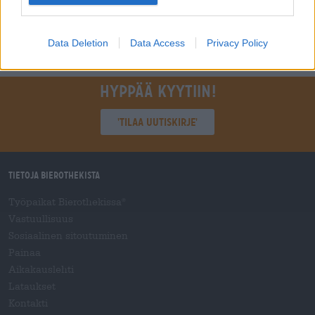
1
Data Deletion
Data Access
Privacy Policy
Hyppää kyytiin!
'Tilaa uutiskirje'
Tietoja Bierothekista
Työpaikat Bierothekissa
®
Vastuullisuus
Sosiaalinen sitoutuminen
Painaa
Aikakauslehti
Lataukset
Kontakti