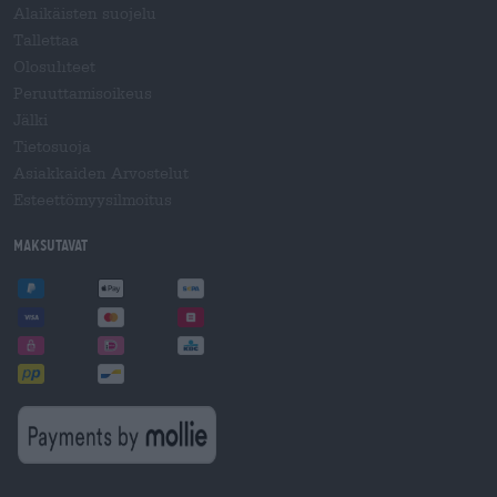
Alaikäisten suojelu
Tallettaa
Olosuhteet
Peruuttamisoikeus
Jälki
Tietosuoja
Asiakkaiden Arvostelut
Esteettömyysilmoitus
Maksutavat