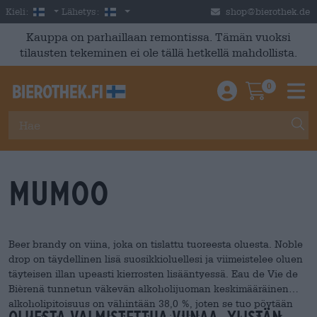
Skip to main content
Finnish
Suomi
Kieli:
Lähetys:
shop@bierothek.de
Kauppa on parhaillaan remontissa. Tämän vuoksi
tilausten tekeminen ei ole tällä hetkellä mahdollista.
0
Einloggen / An
Warenkor
M
mumoo
Beer brandy on viina, joka on tislattu tuoreesta oluesta. Noble
drop on täydellinen lisä suosikkioluellesi ja viimeistelee oluen
täyteisen illan upeasti kierrosten lisääntyessä. Eau de Vie de
Bièrenä tunnetun väkevän alkoholijuoman keskimääräinen
alkoholipitoisuus on vähintään 38,0 %, joten se tuo pöytään