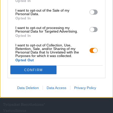
Opted In
Browar Rockmill, Mad Scientist
€ 10,39
I want to opt-out of the Sale of my
Personal Data.
EINWEG
0,44 L VOI - € 23,61 / LTR
Opted In
Loppuunmyyty
I want to opt-out of processing my
Personal Data for Targeted Advertising.
Opted In
1
I want to opt-out of Collection, Use,
Retention, Sale, and/or Sharing of my
Personal Data that Is Unrelated with the
Purposes for which it was collected.
Opted Out
Hyppää kyytiin!
CONFIRM
'Tilaa uutiskirje'
Data Deletion
Data Access
Privacy Policy
Tietoja Bierothekista
Työpaikat Bierothekissa
®
Vastuullisuus