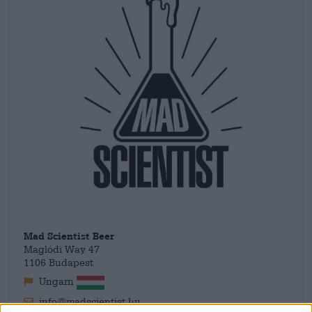
puolilla maailmaa yhteistyöhön.
Mad Scientist Beer
Maglódi Way 47
1106 Budapest
Ungarn
info@madscientist.hu