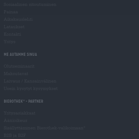
Sosiaalinen sitoutuminen
Painaa
Aikakauslehti
Lataukset
Kontakti
Yritys
Me autamme sinua
Olutseminaarit
Maksutavat
Laivaus
/
Kansainvälinen
Usein kysytyt kysymykset
Bierothek
- Partner
®
Yritysasiakkaat
Äänioikeus
Sisällyttäminen Bierothek-valikoimaan
®
B2B ja B2F