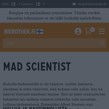
Skip to main content
Finnish
Suomi
Kieli:
Lähetys:
shop@bierothek.de
Kauppa on parhaillaan remontissa. Tämän vuoksi
tilausten tekeminen ei ole tällä hetkellä mahdollista.
0
Einloggen / An
Warenkor
M
Mad Scientist
Hulluille tiedemiehille ei ole helppoa: heidän mahtavia
ideoitaan ei oteta vakavasti, eikä kukaan usko niihin, kun he
jakavat löytönsä maailman kanssa. Yksi tai kaksi uraauurtavaa
keksintöä tuli melkein varmasti joltakulta, jolle naurettiin
hulluna tiedemiehenä. Esimerkiksi Albert Einstein sopi