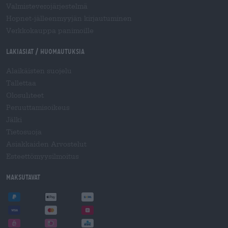
Valmisteverojärjestelmä
Hopnet-jälleenmyyjän kirjautuminen
Verkkokauppa panimoille
Lakiasiat / Huomautuksia
Alaikäisten suojelu
Tallettaa
Olosuhteet
Peruuttamisoikeus
Jälki
Tietosuoja
Asiakkaiden Arvostelut
Esteettömyysilmoitus
Maksutavat