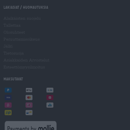
Lakiasiat / Huomautuksia
Alaikäisten suojelu
Tallettaa
Olosuhteet
Peruuttamisoikeus
Jälki
Tietosuoja
Asiakkaiden Arvostelut
Esteettömyysilmoitus
Maksutavat