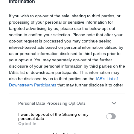
Information
Tutustu muihin panimoihin.
If you wish to opt-out of the sale, sharing to third parties, or
processing of your personal or sensitive information for
1
targeted advertising by us, please use the below opt-out
section to confirm your selection. Please note that after your
opt-out request is processed you may continue seeing
interest-based ads based on personal information utilized by
Hyppää kyytiin!
us or personal information disclosed to third parties prior to
your opt-out. You may separately opt-out of the further
disclosure of your personal information by third parties on the
'Tilaa uutiskirje'
IAB’s list of downstream participants. This information may
also be disclosed by us to third parties on the
IAB’s List of
Downstream Participants
that may further disclose it to other
Tietoja Bierothekista
third parties.
Työpaikat Bierothekissa
®
Personal Data Processing Opt Outs
Vastuullisuus
I want to opt-out of the Sharing of my
Sosiaalinen sitoutuminen
personal data.
Painaa
Opted In
Aikakauslehti