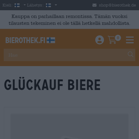
Skip to main content
Finnish
Suomi
Kieli:
Lähetys:
shop@bierothek.de
Kauppa on parhaillaan remontissa. Tämän vuoksi
tilausten tekeminen ei ole tällä hetkellä mahdollista.
0
Einloggen / An
Warenkor
M
Glückauf Biere