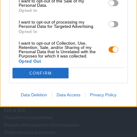
I want to opt-out of the Sale of my
Lataukset
Personal Data.
Kontakti
Opted In
Yritys
I want to opt-out of processing my
Personal Data for Targeted Advertising.
Me autamme sinua
Opted In
Olutseminaarit
I want to opt-out of Collection, Use,
Retention, Sale, and/or Sharing of my
Maksutavat
Personal Data that Is Unrelated with the
Purposes for which it was collected.
Laivaus
/
Kansainvälinen
Opted Out
Usein kysytyt kysymykset
CONFIRM
Bierothek
- Partner
®
Yritysasiakkaat
Data Deletion
Data Access
Privacy Policy
Äänioikeus
Sisällyttäminen Bierothek-valikoimaan
®
B2B ja B2F
Valmisteverojärjestelmä
Hopnet-jälleenmyyjän kirjautuminen
Verkkokauppa panimoille