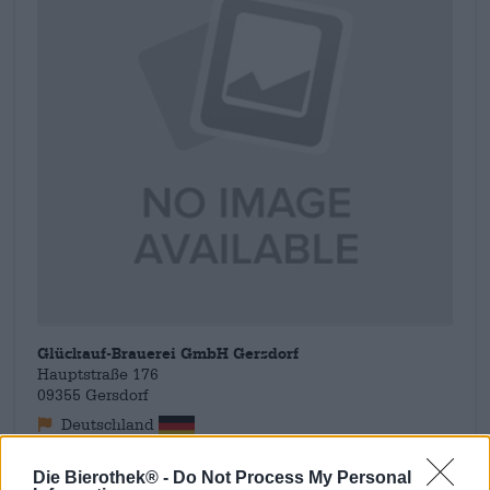
Glückauf-Brauerei GmbH Gersdorf
Hauptstraße 176
09355 Gersdorf
Deutschland
service@glueckaufbiere.de
Die Bierothek® -
Do Not Process My Personal