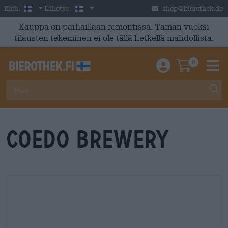
Skip to main content
Finnish
Suomi
Kieli:
Lähetys:
shop@bierothek.de
Kauppa on parhaillaan remontissa. Tämän vuoksi
tilausten tekeminen ei ole tällä hetkellä mahdollista.
0
Einloggen / An
Warenkor
M
Coedo Brewery