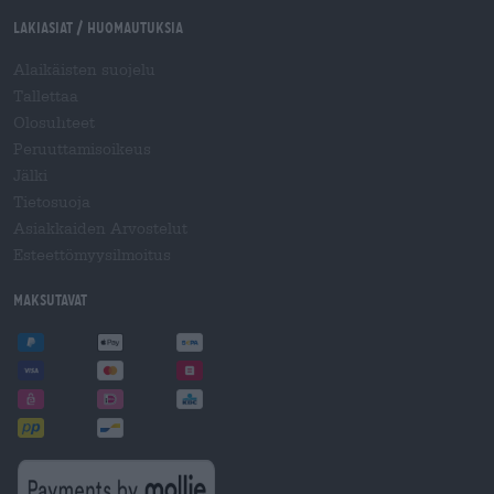
Lakiasiat / Huomautuksia
Alaikäisten suojelu
Tallettaa
Olosuhteet
Peruuttamisoikeus
Jälki
Tietosuoja
Asiakkaiden Arvostelut
Esteettömyysilmoitus
Maksutavat