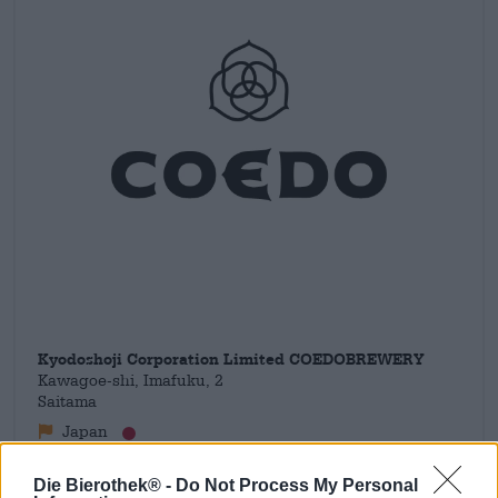
Kyodoshoji Corporation Limited COEDOBREWERY
Kawagoe-shi, Imafuku, 2
Saitama
Japan
info@coedobrewery.com
Die Bierothek® -
Do Not Process My Personal