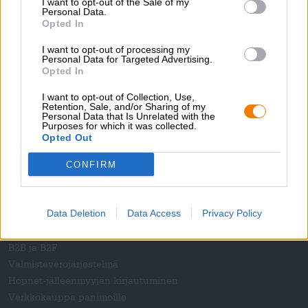
I want to opt-out of the Sale of my
Lataukset
Personal Data.
Kontakti
Opted In
Yritys
I want to opt-out of processing my
Personal Data for Targeted Advertising.
Me autamme sinua
Opted In
Olutseminaarit
I want to opt-out of Collection, Use,
Retention, Sale, and/or Sharing of my
Maksutavat
Personal Data that Is Unrelated with the
Purposes for which it was collected.
Laivaus
/
Kansainvälinen
Opted Out
Usein kysytyt kysymykset
CONFIRM
Bierothek
- Partner
®
Yritysasiakkaat
Data Deletion
Data Access
Privacy Policy
Äänioikeus
Sisällyttäminen Bierothek-valikoimaan
®
B2B ja B2F
Valmisteverojärjestelmä
Hopnet-jälleenmyyjän kirjautuminen
Verkkokauppa panimoille