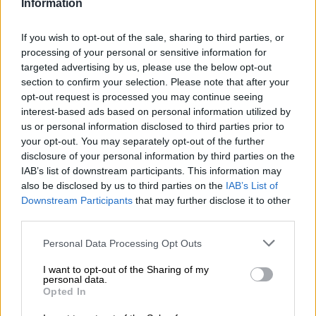
Information
Tutustu muihin panimoihin.
If you wish to opt-out of the sale, sharing to third parties, or
processing of your personal or sensitive information for
1
targeted advertising by us, please use the below opt-out
section to confirm your selection. Please note that after your
opt-out request is processed you may continue seeing
interest-based ads based on personal information utilized by
Hyppää kyytiin!
us or personal information disclosed to third parties prior to
your opt-out. You may separately opt-out of the further
disclosure of your personal information by third parties on the
'Tilaa uutiskirje'
IAB’s list of downstream participants. This information may
also be disclosed by us to third parties on the
IAB’s List of
Downstream Participants
that may further disclose it to other
Tietoja Bierothekista
third parties.
Työpaikat Bierothekissa
®
Personal Data Processing Opt Outs
Vastuullisuus
I want to opt-out of the Sharing of my
Sosiaalinen sitoutuminen
personal data.
Painaa
Opted In
Aikakauslehti