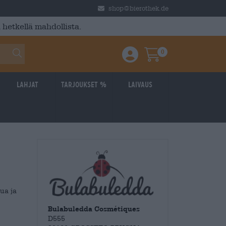
shop@bierothek.de
 hetkellä mahdollista.
0
Einloggen / Anmelden
Warenkorb
Lahjat
Tarjoukset %
laivaus
ua ja
Bulabuledda Cosmétiques
D555