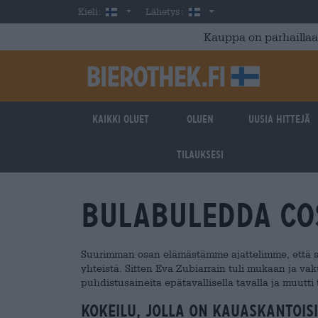
Skip to main content
Finnish
Suomi
Kieli:
Lähetys:
Kauppa on parhaillaan
Kaikki oluet
Oluen
Uusia hittejä
tilauksesi
Bulabuledda Co
Suurimman osan elämästämme ajattelimme, että saip
yhteistä. Sitten Eva Zubiarrain tuli mukaan ja va
puhdistusaineita epätavallisella tavalla ja muutt
Kokeilu, jolla on kauaskantois