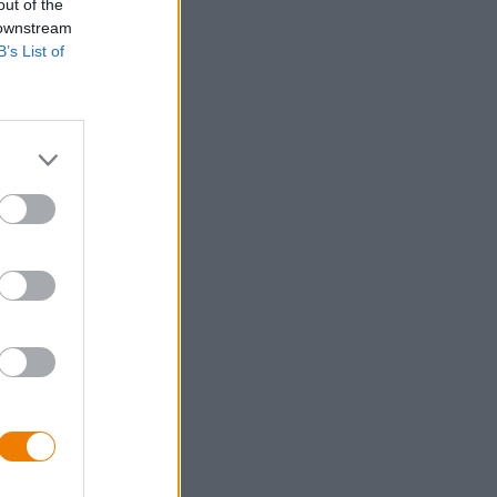
out of the
 downstream
B’s List of