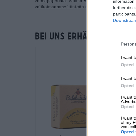
voimapaperista. Vaikka Bulabuleddan valikoimassa 
information 
valikoimaamme kiinteän shampoon, joka on valmis
further disc
participants
Downstream 
Bei uns erhältlich
Persona
I want t
Opted 
I want t
Opted 
I want 
Advertis
Opted 
I want t
of my P
was col
Opted 