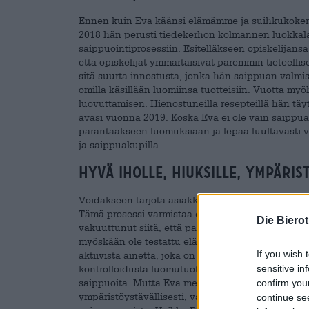
Ennen kuin Eva käänsi elämämme ja suihkukokem
2018 hän perusti tiedekerhon kolmannen luokkala
saippuointiprosessiin. Esitelläkseen opiskelijans
että opiskelijat ymmärtäisivät paremmin tieteell
sitä suurta innostusta, jonka hän saippuan valmis
omilla käsillään luomiinsa tuotteisiin. Vuotta my
luovuttamisen. Hienostuneilla resepteillä hän t
avasi vuonna 2019. Koska Eva ei ole vain saippuan
parantaakseen luomuksiaan ja lepää luultavasti v
ja saippuakupilla.
Hyvä iholle, hiuksille, ympäri
Voidakseen tarjota asiakkailleen mahdollisimman i
Tämä prosessi varmistaa erinomaisen laadun ja lu
Die Biero
vakuuttunut siitä, että palmuöljyä tai eläinrasvaa 
myöskään ole testattu eläimillä ja niitä voidaan
If you wish 
aktiivista ainetta, joka on hyvä hiuksille ja ympär
kontrolloidusta luomutuotannosta, valikoiduista ö
sensitive in
saippuoita. Mutta Eva menee askeleen pidemmälle
confirm you
ympäristöystävällisesti, vaan myös pakkaa valmiit
continue se