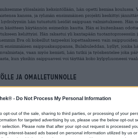
uksemme ylösalaisin keksintöllään, hän opetti kemiaa koulussa.
istensa kanssa, ja ryhmän ensimmäinen projekti keskittyi jännitt
a hydrolyysiin hän tutustutti heidät saippuan valmistukseen. Hän od
isen käsitteen käytännön esimerkin kautta. Hän ei kuitenkaan odott
tukseen kehittyisi. Hän rakastui yli kantapään tuotantoprosessiin 
öhemmin Eva oli kokeillut tarpeeksi lopettaakseen vain saippuoiden
äytti ensimmäisen saippuakauppansa, Bulabuleddan, hyllyt, jonka h
valmistaja, vaan myös kemisti, hän tutkii ja työskentelee joka päi
asta, kun yksikin saippuavesi voi täyttää koko kylpyhuoneesi vaa
stölle ja omalletunnolle
ho- ja hiusystävällisen ja hoitavan tuotteen, Eva saippuoi vain ky
o saippuoita, jotka sopivat myös herkempiihoisille. Bulabuledda o
thek® -
Do Not Process My Personal Information
ei käytetä. Kasviperäisistä raaka-aineista valmistettuja saippuoita 
 käyttää huoletta. Shampoosaippuat käyttävät pehmeää, biohajoavaa
to opt-out of the sale, sharing to third parties, or processing of your per
istölle. Materiaali on yhdistetty kookosöljyyn, ayurvedic-jauheisiin
ljyistä ja kristallinkirkkaasta, puhtaasta Korsikan veteen luomaan 
formation for targeted advertising by us, please use the below opt-out s
: hän ei ainoastaan valmista saippuoitaan ja kosmetiikkaansa
r selection. Please note that after your opt-out request is processed y
 tuotteet tällä tavalla. Kaikki pakkaukset on valmistettu kompostoi
eing interest-based ads based on personal information utilized by us or