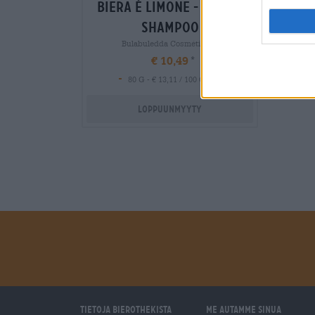
biera é limone - festes
shampoo
Bulabuledda Cosmétiques
€ 10,49
-
80 G - € 13,11 / 100 G
Loppuunmyyty
Tietoja Bierothekista
Me autamme sinua