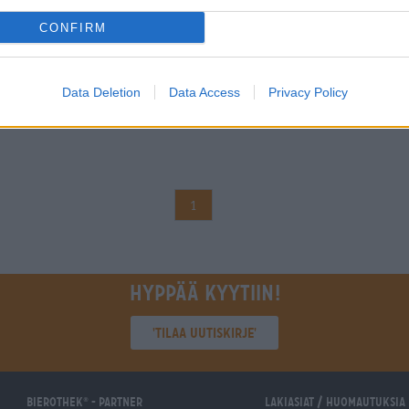
CONFIRM
Data Deletion
Data Access
Privacy Policy
1
Hyppää kyytiin!
'Tilaa uutiskirje'
Bierothek
- Partner
Lakiasiat / Huomautuksia
®