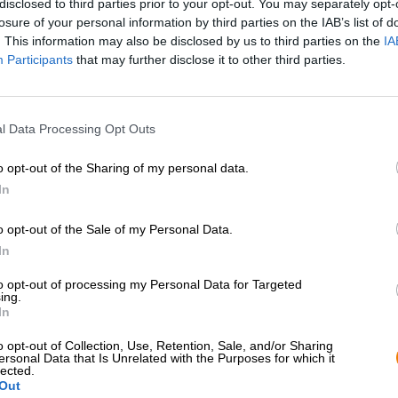
on laaja valikoima erilaisia tuotteita, olemme tietysti valinneet
disclosed to third parties prior to your opt-out. You may separately opt-
tettu hienoimmasta korsikalaisesta oluesta.
losure of your personal information by third parties on the IAB’s list of
. This information may also be disclosed by us to third parties on the
IA
Participants
that may further disclose it to other third parties.
l Data Processing Opt Outs
o opt-out of the Sharing of my personal data.
In
o opt-out of the Sale of my Personal Data.
In
to opt-out of processing my Personal Data for Targeted
ing.
In
o opt-out of Collection, Use, Retention, Sale, and/or Sharing
ersonal Data that Is Unrelated with the Purposes for which it
lected.
Out