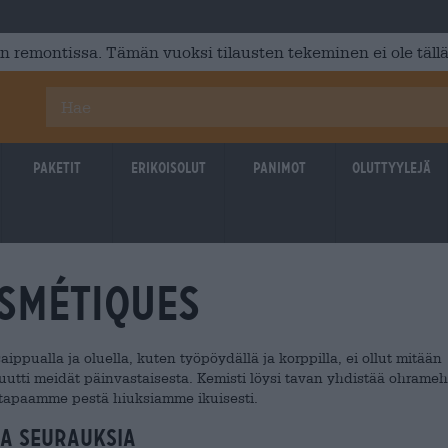
 remontissa. Tämän vuoksi tilausten tekeminen ei ole tällä
Paketit
Erikoisolut
Panimot
Oluttyylejä
smétiques
pualla ja oluella, kuten työpöydällä ja korppilla, ei ollut mitään
kuutti meidät päinvastaisesta. Kemisti löysi tavan yhdistää ohrameh
i tapaamme pestä hiuksiamme ikuisesti.
ia seurauksia