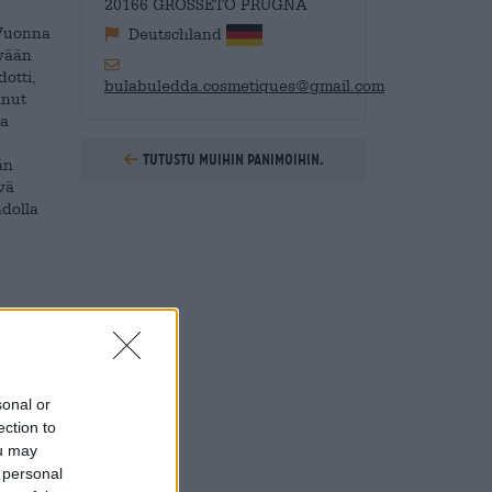
20166 GROSSETO PRUGNA
 Vuonna
Deutschland
ävään
otti,
bulabuledda.cosmetiques@gmail.com
anut
ja
Tutustu muihin panimoihin.
än
vä
hdolla
lmää.
n
ei
 pinta-
sonal or
upeita
ection to
ou may
tavasta
 personal