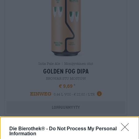
Intia Pale Ale | Monijyväinen olut
golden fog dipa
BROWAR STU MOSTÓW
€ 9,69
EINWEG
0,44 L VOI - € 22,02 / LTR
Loppuunmyyty
Untappd: 3,86
Die Bierothek® -
Do Not Process My Personal
Information