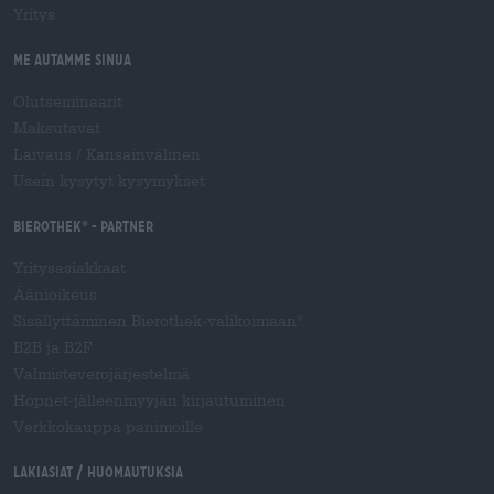
Yritys
Me autamme sinua
Olutseminaarit
Maksutavat
Laivaus
/
Kansainvälinen
Usein kysytyt kysymykset
Bierothek
- Partner
®
Yritysasiakkaat
Äänioikeus
Sisällyttäminen Bierothek-valikoimaan
®
B2B ja B2F
Valmisteverojärjestelmä
Hopnet-jälleenmyyjän kirjautuminen
Verkkokauppa panimoille
Lakiasiat / Huomautuksia