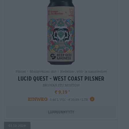
Pilsner | Monijyväinen olut | Hedelmä-, yrtti- ja mausteoluet
lucid quest - west coast pilsner
BROWAR STU MOSTÓW
€ 9,19
EINWEG
0,44 L VOI - € 20,89 / LTR
Loppuunmyyty
01.12.2029