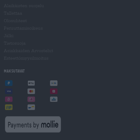
Alaikäisten suojelu
Tallettaa
Olosuhteet
Peruuttamisoikeus
Jälki
Tietosuoja
Asiakkaiden Arvostelut
Esteettömyysilmoitus
Maksutavat