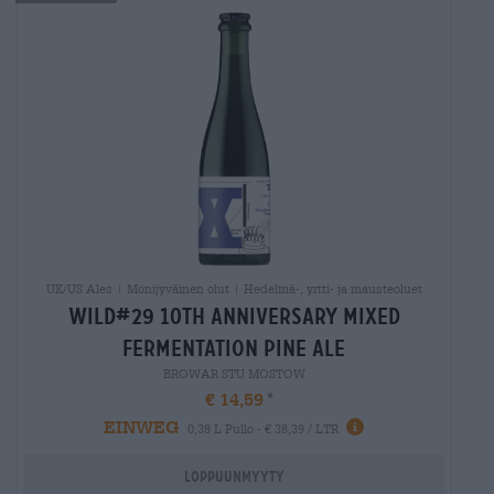
UK/US Ales | Monijyväinen olut | Hedelmä-, yrtti- ja mausteoluet
wild#29 10th anniversary mixed
fermentation pine ale
BROWAR STU MOSTÓW
€ 14,59
EINWEG
0,38 L Pullo - € 38,39 / LTR
Loppuunmyyty