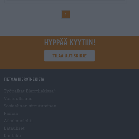
1
Hyppää kyytiin!
'Tilaa uutiskirje'
Tietoja Bierothekista
Työpaikat Bierothekissa
®
Vastuullisuus
Sosiaalinen sitoutuminen
Painaa
Aikakauslehti
Lataukset
Kontakti