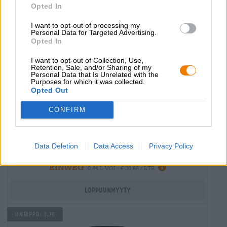
Opted In
I want to opt-out of processing my
Personal Data for Targeted Advertising.
Opted In
I want to opt-out of Collection, Use,
Retention, Sale, and/or Sharing of my
Personal Data that Is Unrelated with the
Purposes for which it was collected.
Opted Out
CONFIRM
Hapan oluet | Monijyväinen olut | Hedelmä-, yrtti- ja mausteoluet
spring awakening pastry sour
BROWAR STU MOSTÓW
Data Deletion
Data Access
Privacy Policy
€ 9,09
EINWEG
0,44 L VOI - € 20,66 / LTR
Loppuunmyyty
Untappd: 3,75