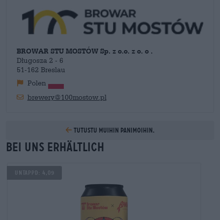
kaltaisissa oluissa yhdistyvät perinteiset panimotyylit
nykyaikaisiin ideoihin ja hyödynnetään panimolaitteistoa.
BROWAR STU MOSTÓW Sp. z o.o. z o. o .
Długosza 2 - 6
51-162 Breslau
Polen
brewery@100mostow.pl
Tutustu muihin panimoihin.
Bei uns erhältlich
Untappd: 4,09