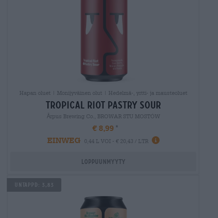
Hapan oluet | Monijyväinen olut | Hedelmä-, yrtti- ja mausteoluet
tropical riot pastry sour
Ārpus Brewing Co., BROWAR STU MOSTÓW
€ 8,99
EINWEG
0,44 L VOI - € 20,43 / LTR
Loppuunmyyty
Untappd: 3,83