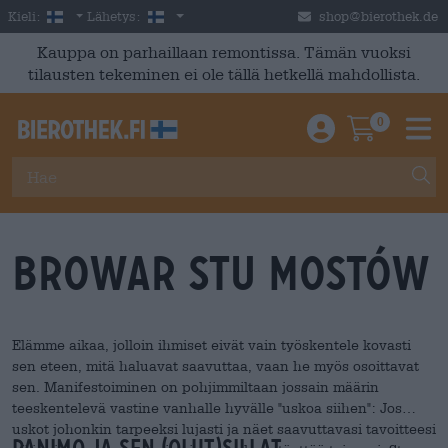
Skip to main content
Finnish
Suomi
Kieli:
Lähetys:
shop@bierothek.de
Kauppa on parhaillaan remontissa. Tämän vuoksi
tilausten tekeminen ei ole tällä hetkellä mahdollista.
0
Einloggen / An
Warenkor
M
BROWAR STU MOSTÓW
Elämme aikaa, jolloin ihmiset eivät vain työskentele kovasti
sen eteen, mitä haluavat saavuttaa, vaan he myös osoittavat
sen. Manifestoiminen on pohjimmiltaan jossain määrin
teeskentelevä vastine vanhalle hyvälle "uskoa siihen": Jos
uskot johonkin tarpeeksi lujasti ja näet saavuttavasi tavoitteesi