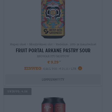
Hapan oluet | Monijyväinen olut | Hedelmä-, yrtti- ja mausteoluet
fruit portal arkane pastry sour
BROWAR STU MOSTÓW
€ 9,29
EINWEG
0,44 L VOI - € 21,11 / LTR
Loppuunmyyty
Untappd: 4,08