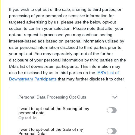
If you wish to opt-out of the sale, sharing to third parties, or
processing of your personal or sensitive information for
targeted advertising by us, please use the below opt-out
section to confirm your selection. Please note that after your
opt-out request is processed you may continue seeing
interest-based ads based on personal information utilized by
us or personal information disclosed to third parties prior to
your opt-out. You may separately opt-out of the further
disclosure of your personal information by third parties on the
IAB’s list of downstream participants. This information may
Intia Pale Ale | Monijyväinen olut
pure bliss dipa strata hbc 1019
also be disclosed by us to third parties on the
IAB’s List of
Downstream Participants
that may further disclose it to other
BROWAR STU MOSTÓW
third parties.
€ 9,69
EINWEG
0,44 L VOI - € 22,02 / LTR
Personal Data Processing Opt Outs
I want to opt-out of the Sharing of my
Loppuunmyyty
personal data.
Opted In
Untappd: 4,23
I want to opt-out of the Sale of my
Personal Data.