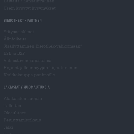
Laivaus
/
Kansainvälinen
Usein kysytyt kysymykset
Bierothek
- Partner
®
Yritysasiakkaat
Äänioikeus
Sisällyttäminen Bierothek-valikoimaan
®
B2B ja B2F
Valmisteverojärjestelmä
Hopnet-jälleenmyyjän kirjautuminen
Verkkokauppa panimoille
Lakiasiat / Huomautuksia
Alaikäisten suojelu
Tallettaa
Olosuhteet
Peruuttamisoikeus
Jälki