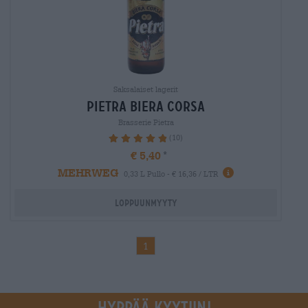
Saksalaiset lagerit
pietra biera corsa
Brasserie Pietra
(10)
98%
€ 5,40
MEHRWEG
0,33 L Pullo - € 16,36 / LTR
Loppuunmyyty
1
Hyppää kyytiin!