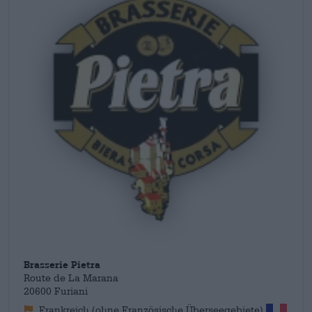
Brasserie Pietra
Route de La Marana
20600 Furiani
Frankreich (ohne Französische Überseegebiete)