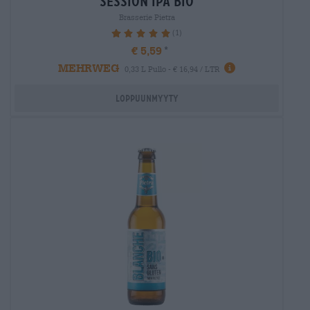
session ipa bio
Brasserie Pietra
(1)
100%
€ 5,59
MEHRWEG
0,33 L Pullo - € 16,94 / LTR
Loppuunmyyty