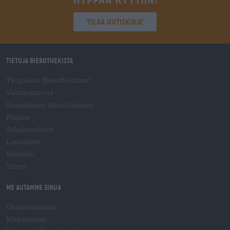
'Tilaa uutiskirje'
Tietoja Bierothekista
Työpaikat Bierothekissa
®
Vastuullisuus
Sosiaalinen sitoutuminen
Painaa
Aikakauslehti
Lataukset
Kontakti
Yritys
Me autamme sinua
Olutseminaarit
Maksutavat