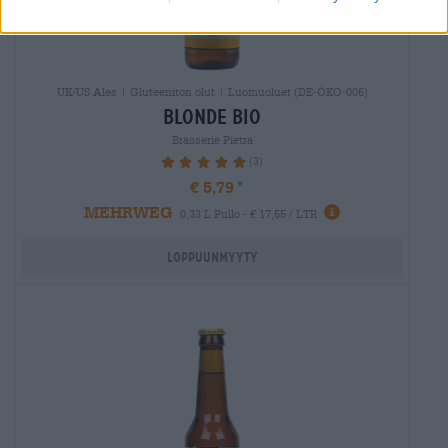
UK/US Ales | Gluteeniton olut | Luomuoluet (DE-ÖKO-006)
blonde bio
Brasserie Pietra
(3)
100%
€ 5,79
MEHRWEG
0,33 L Pullo - € 17,55 / LTR
Loppuunmyyty