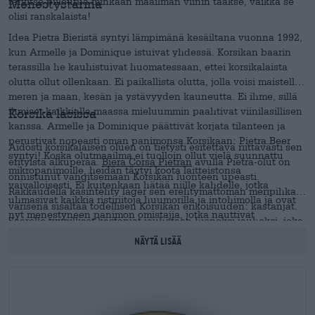
tarvitse piiloutua minkään maailman viinin taakse, vaikka se
Menestystarina
olisi ranskalaista!
Idea Pietra Bieristä syntyi lämpimänä kesäiltana vuonna 1992,
kun Armelle ja Dominique istuivat yhdessä. Korsikan baarin
terassilla he kauhistuivat huomatessaan, ettei korsikalaista
olutta ollut ollenkaan. Ei paikallista olutta, jolla voisi maistella
meren ja maan, kesän ja ystävyyden kauneutta. Ei ihme, sillä
ihmiset kaikkialla maassa mieluummin paahtivat viinilasillisen
Korsika lasissa
kanssa. Armelle ja Dominique päättivät korjata tilanteen ja
perustivat nopeasti oman panimonsa Korsikaan: Pietra Beer
Aidosti korsikalaisen oluen on tietysti esitettävä riittävästi sen
syntyi! Koska olutmaailma ei tuolloin ollut vielä suunnattu
erityistä alkuperää.
Biera Corsa Pietran
avulla Pietra-olut on
mikropanimoille, heidän täytyi koota laitteistonsa
onnistunut vangitsemaan Korsikan luonteen upeasti.
vaivalloisesti. Ei kuitenkaan hätää niille kahdelle, jotka
Rakkaudella käsintehty lager sen erehtymättömän meripihkan
uhmasivat kaikkia ristiriitoja huumorilla ja intohimolla ja ovat
värisenä sisältää todellisen Korsikan erikoisuuden: kastanjat.
nyt menestyneen panimon omistajia, jotka nauttivat
Saarelle tyypilliset kastanjat jauhetaan hienoksi jauhoksi, joka
suuremmasta suosiosta sekä Ranskassa että kansainvälisesti.
sitten menee kattilaan yhdessä humalan ja maltaiden kanssa.
Näytä lisää
Olut tekee vaikutuksen ainutlaatuisella aromillaan, joka loihtii
lasiisi Korsikan auringon.