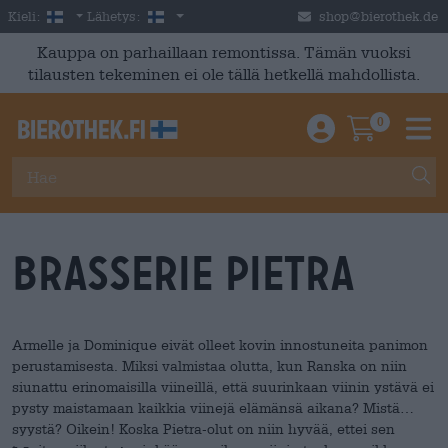
Skip to main content
Finnish
Suomi
Kieli:
Lähetys:
shop@bierothek.de
Kauppa on parhaillaan remontissa. Tämän vuoksi
tilausten tekeminen ei ole tällä hetkellä mahdollista.
0
Einloggen / An
Warenkor
M
Brasserie Pietra
Armelle ja Dominique eivät olleet kovin innostuneita panimon
perustamisesta. Miksi valmistaa olutta, kun Ranska on niin
siunattu erinomaisilla viineillä, että suurinkaan viinin ystävä ei
pysty maistamaan kaikkia viinejä elämänsä aikana? Mistä
syystä? Oikein! Koska Pietra-olut on niin hyvää, ettei sen