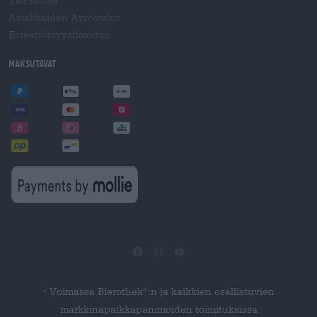
Tietosuoja
Asiakkaiden Arvostelut
Esteettömyysilmoitus
Maksutavat
Voimassa Bierothek
:n ja kaikkien osallistuvien
®
*
markkinapaikkapanimoiden toimituksissa