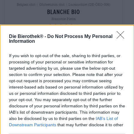
Belgian olut | Gluteeniton olut | Luomuoluet (DE-ÖKO-006)
blanche bio
Brasserie Pietra
(1)
100%
€ 5,79
Die Bierothek® -
Do Not Process My Personal
MEHRWEG
Information
0,33 L Pullo - € 17,55 / LTR
Loppuunmyyty
If you wish to opt-out of the sale, sharing to third parties, or
processing of your personal or sensitive information for
targeted advertising by us, please use the below opt-out
section to confirm your selection. Please note that after your
opt-out request is processed you may continue seeing
interest-based ads based on personal information utilized by
us or personal information disclosed to third parties prior to
your opt-out. You may separately opt-out of the further
disclosure of your personal information by third parties on the
IAB’s list of downstream participants. This information may
also be disclosed by us to third parties on the
IAB’s List of
Downstream Participants
that may further disclose it to other
third parties.